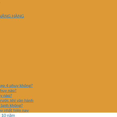
C
NÂNG HÀNG
kẹp 4 phuy không?
phuy nào?
uy nào?
trước khi vận hành
 lạnh không?
y nhất hiện nay
n 10 năm