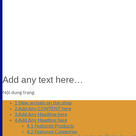
Add any text here…
Nội dung trang
1
New arrivals on the shop
2
Add Any CONTENT here
3
Add Any Headline here
4
Add Any Headline here
4.1
Featured Products
4.2
Featured Categories