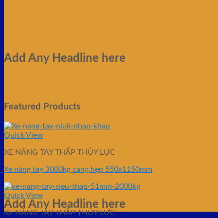
Add Any Headline here
Featured Products
Quick View
XE NÂNG TAY THẤP THỦY LỰC
Xe nâng tay 3000kg càng hẹp 550x1150mm
Quick View
Add Any Headline here
XE NÂNG TAY THẤP THỦY LỰC