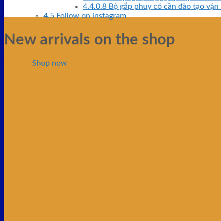
4.4.0.8
Bộ gắp phuy có cần đào tạo vận
4.5
Follow on instagram
New arrivals on the shop
Browse
Shop now