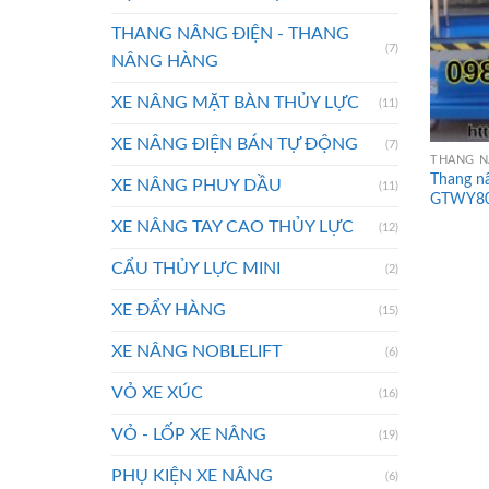
THANG NÂNG ĐIỆN - THANG
(7)
NÂNG HÀNG
XE NÂNG MẶT BÀN THỦY LỰC
(11)
XE NÂNG ĐIỆN BÁN TỰ ĐỘNG
(7)
THANG NÂ
Thang nâ
XE NÂNG PHUY DẦU
(11)
GTWY8
XE NÂNG TAY CAO THỦY LỰC
(12)
CẨU THỦY LỰC MINI
(2)
XE ĐẨY HÀNG
(15)
XE NÂNG NOBLELIFT
(6)
VỎ XE XÚC
(16)
VỎ - LỐP XE NÂNG
(19)
PHỤ KIỆN XE NÂNG
(6)