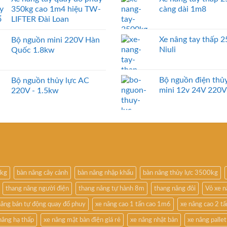
350kg cao 1m4 hiệu TW-
càng dài 1m8
LIFTER Đài Loan
Xe nâng tay thấp 
Bộ nguồn mini 220V Hàn
Niuli
Quốc 1.8kw
Bộ nguồn điện thủy
Bộ nguồn thủy lực AC
mini 12v 24V 220V
220V - 1.5kw
0kg
bàn nâng cây cảnh
bàn nâng nhập khẩu
bàn nâng thủy lực 3500kg
thang nâng người điện
thang nâng tự hành 8m
thang nâng đôi
Vỏ xe 
nâng bán tự động quay đổ phuy
xe nâng cao 1 tấn cao 1m6
xe nâng cao 2 t
nâng hạ thấp
xe nâng mặt bàn điện giá rẻ
xe nâng nhật bản
xe nâng pallet