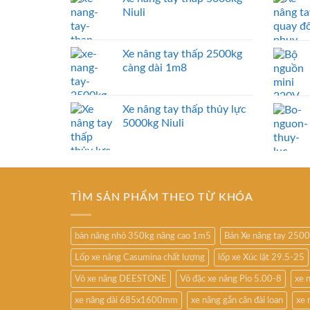
Niuli
Xe nâng tay thấp 2500kg
càng dài 1m8
Xe nâng tay thấp thủy lực
5000kg Niuli
TÌM SẢN PHẨM THEO TỪ KHÓA
bàn nâng nhỏ 350kg nâng cao 1m5
Bán Xe nâng tay 250
Lốp xe nâng Casumina chất lượng
lốp xe Xúc lật 29.5-25
Vỏ xe nâng DEESTONE
Vỏ đặc xe nâng Pio 5.00-8
xe 
xe nâng dài 685x1600mm
xe nâng gắn cân đài loan
xe 