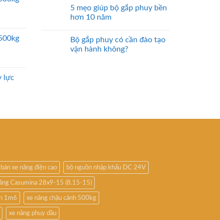
5 mẹo giúp bộ gắp phuy bền
hơn 10 năm
2500kg
Bộ gắp phuy có cần đào tạo
vận hành không?
 lực
bán xe nâng điện cao
bộ nguồn nhập khẩu DC 24V
nâng Casumina 28x9-15 (8.15-15)
ấn 1m6
xe nâng chậu cảnh 500kg
xe nâng phuy dầu