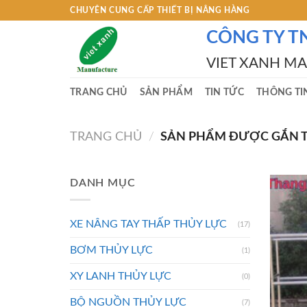
Skip
CHUYÊN CUNG CẤP THIẾT BỊ NÂNG HÀNG
to
CÔNG TY T
content
VIET XANH M
TRANG CHỦ
SẢN PHẨM
TIN TỨC
THÔNG TI
TRANG CHỦ
/
SẢN PHẨM ĐƯỢC GẮN T
DANH MỤC
XE NÂNG TAY THẤP THỦY LỰC
(17)
BƠM THỦY LỰC
(1)
XY LANH THỦY LỰC
(0)
BỘ NGUỒN THỦY LỰC
(7)