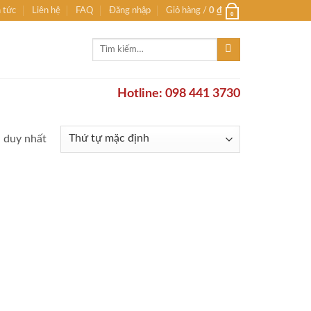
n tức
Liên hệ
FAQ
Đăng nhập
Giỏ hàng /
0
₫
0
Tìm
kiếm:
Hotline: 098 441 3730
ả duy nhất