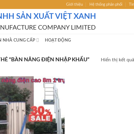
Giới thiệu
Hệ thống phân phối
Ti
NHH SẢN XUẤT VIỆT XANH
ANUFACTURE COMPANY LIMITED
N NHÀ CUNG CẤP
HOẠT ĐỘNG
HẺ “BÀN NÂNG ĐIỆN NHẬP KHẨU”
Hiển thị kết qu