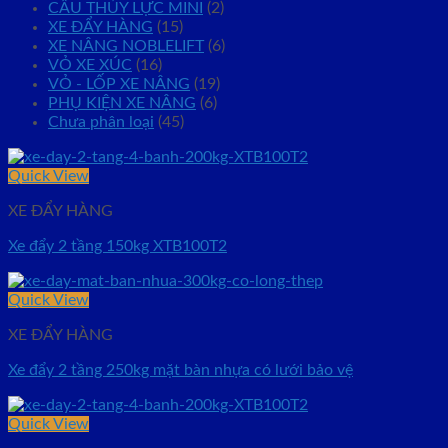
CẨU THỦY LỰC MINI
(2)
XE ĐẨY HÀNG
(15)
XE NÂNG NOBLELIFT
(6)
VỎ XE XÚC
(16)
VỎ - LỐP XE NÂNG
(19)
PHỤ KIỆN XE NÂNG
(6)
Chưa phân loại
(45)
Quick View
XE ĐẨY HÀNG
Xe đẩy 2 tầng 150kg XTB100T2
Quick View
XE ĐẨY HÀNG
Xe đẩy 2 tầng 250kg mặt bàn nhựa có lưới bảo vệ
Quick View