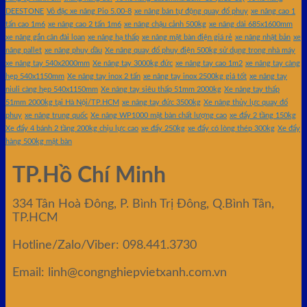
DEESTONE
Vỏ đặc xe nâng Pio 5.00-8
xe nâng bán tự động quay đổ phuy
xe nâng cao 1
tấn cao 1m6
xe nâng cao 2 tấn 1m6
xe nâng chậu cảnh 500kg
xe nâng dài 685x1600mm
xe nâng gắn cân đài loan
xe nâng hạ thấp
xe nâng mặt bàn điện giá rẻ
xe nâng nhật bản
xe
nâng pallet
xe nâng phuy dầu
Xe nâng quay đổ phuy điện 500kg sử dụng trong nhà máy
xe nâng tay 540x2000mm
Xe nâng tay 3000kg đức
xe nâng tay cao 1m2
xe nâng tay càng
hẹp 540x1150mm
Xe nâng tay inox 2 tấn
xe nâng tay inox 2500kg giá tốt
xe nâng tay
niuli càng hẹp 540x1150mm
Xe nâng tay siêu thấp 51mm 2000kg
Xe nâng tay thấp
51mm 2000kg tại Hà Nội/TP.HCM
xe nâng tay đức 3500kg
Xe nâng thủy lực quay đổ
phuy
xe nâng trung quốc
Xe nâng WP1000 mặt bàn chất lượng cao
xe đẩy 2 tầng 150kg
Xe đẩy 4 bánh 2 tầng 200kg chịu lực cao
xe đẩy 250kg
xe đẩy có lòng thép 300kg
Xe đẩy
hàng 500kg mặt bàn
TP.Hồ Chí Minh
334 Tân Hoà Đông, P. Bình Trị Đông, Q.Bình Tân,
TP.HCM
Hotline/Zalo/Viber: 098.441.3730
Email: linh@congnghiepvietxanh.com.vn