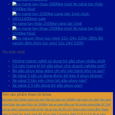
Xe nâng tay thấp
5000kg Niuli
Xe nâng tay thấp 2500kg càng dài 1m8
Xe nâng tay thấp
2500kg Niuli
Bộ
nguồn điện thủy lực mini 12v 24V 220V
Tin mới nhất
Những ngành nghề sử dụng bộ gắp phuy nhiều nhất
Có nên trang bị bộ gắp phuy cho doanh nghiệp mới?
Bộ gắp phuy giúp giảm chi phí vận hành kho ra sao?
Xe nâng 5 tấn có dùng được bộ kẹp 4 phuy không?
Xe nâng 3 tấn nên chọn bộ gắp phuy nào?
Xe nâng 2.5 tấn dùng bộ gắp phuy nào?
Tìm sản phẩm theo từ khóa
bàn nâng nhỏ 350kg nâng cao 1m5
Bán Xe nâng tay 2500kg
bàn nâng cây cảnh
bàn nâng
nhập khẩu
bàn nâng thủy lực 3500kg
bán xe nâng điện cao
bộ nguồn nhập khẩu DC 24V
Lốp xe nâng Casumina chất lượng
lốp xe Xúc lật 29.5-25
thang nâng người điện
thang
nâng tự hành 8m
thang nâng đôi
Vỏ xe nâng Casumina 28x9-15 (8.15-15)
Vỏ xe nâng