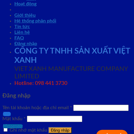
Hoạt động
Giới thiệu
Hệ thống phân phối
Tin tức
Liên hệ
FAQ
Đăng nhập
CÔNG TY TNHH SẢN XUẤT VIỆT
XANH
VIET XANH MANUFACTURE COMPANY
LIMITED
Hotline: 098 441 3730
Đăng nhập
Tên tài khoản hoặc địa chỉ email
*
Zalo
Mật khẩu
*
Messenger
Ghi nhớ mật khẩu
Đăng nhập