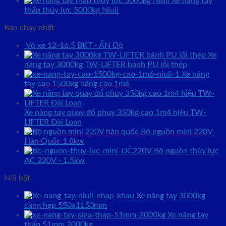
Xe nâng tay
thấp thủy lực 5000kg Niuli
Bán chạy nhất
Vỏ xe 12-16.5 BKT - ẤN Độ
Xe
nâng tay 3000kg TW-LIFTER bánh PU lỗi thép
Xe nâng
tay cao 1500kg nâng cao 1m6
Xe nâng tay quay đổ phuy 350kg cao 1m4 hiệu TW-
LIFTER Đài Loan
Bộ nguồn mini 220V
Hàn Quốc 1.8kw
Bộ nguồn thủy lực
AC 220V - 1.5kw
Nổi bật
Xe nâng tay 3000kg
càng hẹp 550x1150mm
Xe nâng tay
thấp 51mm 2000kg