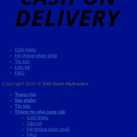
Giới thiệu
Hệ thống phân phối
Tin tức
Liên hệ
FAQ
Copyright 2026 ©
Viet Xanh Hydraulics
Trang chủ
Sản phẩm
Tin tức
Thông tin nhà cung cấp
Giới thiệu
Liên hệ
Hệ thống phân phối
FAQ