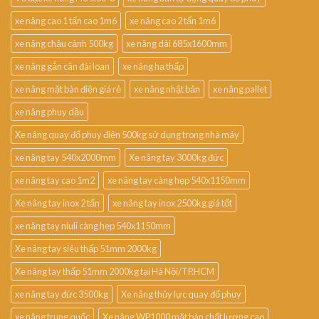
xe nâng cao 1 tấn cao 1m6
xe nâng cao 2 tấn 1m6
xe nâng chậu cảnh 500kg
xe nâng dài 685x1600mm
xe nâng gắn cân đài loan
xe nâng hạ thấp
xe nâng mặt bàn điện giá rẻ
xe nâng nhật bản
xe nâng pallet
xe nâng phuy dầu
Xe nâng quay đổ phuy điện 500kg sử dụng trong nhà máy
xe nâng tay 540x2000mm
Xe nâng tay 3000kg đức
xe nâng tay cao 1m2
xe nâng tay càng hẹp 540x1150mm
Xe nâng tay inox 2 tấn
xe nâng tay inox 2500kg giá tốt
xe nâng tay niuli càng hẹp 540x1150mm
Xe nâng tay siêu thấp 51mm 2000kg
Xe nâng tay thấp 51mm 2000kg tại Hà Nội/TP.HCM
xe nâng tay đức 3500kg
Xe nâng thủy lực quay đổ phuy
xe nâng trung quốc
Xe nâng WP1000 mặt bàn chất lượng cao