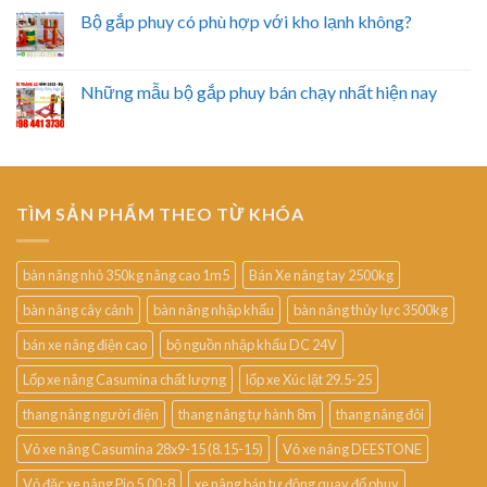
Bộ gắp phuy có phù hợp với kho lạnh không?
Những mẫu bộ gắp phuy bán chạy nhất hiện nay
TÌM SẢN PHẨM THEO TỪ KHÓA
bàn nâng nhỏ 350kg nâng cao 1m5
Bán Xe nâng tay 2500kg
bàn nâng cây cảnh
bàn nâng nhập khẩu
bàn nâng thủy lực 3500kg
bán xe nâng điện cao
bộ nguồn nhập khẩu DC 24V
Lốp xe nâng Casumina chất lượng
lốp xe Xúc lật 29.5-25
thang nâng người điện
thang nâng tự hành 8m
thang nâng đôi
Vỏ xe nâng Casumina 28x9-15 (8.15-15)
Vỏ xe nâng DEESTONE
Vỏ đặc xe nâng Pio 5.00-8
xe nâng bán tự động quay đổ phuy