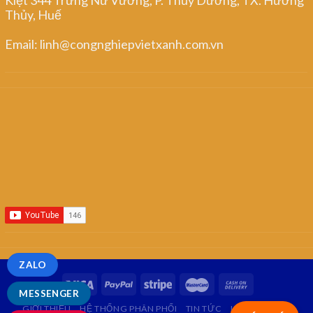
Thủy, Huế
Email: linh@congnghiepvietxanh.com.vn
ZALO
MESSENGER
GIỚI THIỆU
HỆ THỐNG PHÂN PHỐI
TIN TỨC
LIÊN HỆ
FAQ