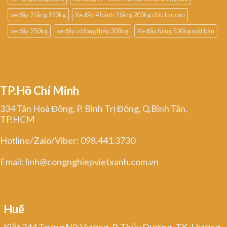
xe đẩy 2 tầng 150kg
Xe đẩy 4 bánh 2 tầng 200kg chịu lực cao
xe đẩy 250kg
xe đẩy có lòng thép 300kg
Xe đẩy hàng 500kg mặt bàn
TP.Hồ Chí Minh
334 Tân Hoà Đông, P. Bình Trị Đông, Q.Bình Tân,
TP.HCM
Hotline/Zalo/Viber: 098.441.3730
Email: linh@congnghiepvietxanh.com.vn
Huế
Kiệt 344 Trưng Nữ Vương, P. Thủy Dương, TX. Hương