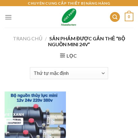
Skip
CHUYÊN CUNG CẤP THIẾT BỊ NÂNG HÀNG
to
0
content
TRANG CHỦ
/
SẢN PHẨM ĐƯỢC GẮN THẺ “BỘ
NGUỒN MINI 24V”
LỌC