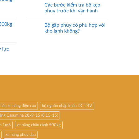
Các bước kiểm tra bộ kẹp
phuy trước khi vận hành
2500kg
Bộ gắp phuy có phù hợp với
kho lạnh không?
 lực
bán xe nâng điện cao
bộ nguồn nhập khẩu DC 24V
nâng Casumina 28x9-15 (8.15-15)
ấn 1m6
xe nâng chậu cảnh 500kg
xe nâng phuy dầu