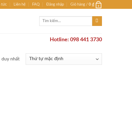
n tức
Liên hệ
FAQ
Đăng nhập
Giỏ hàng /
0
₫
0
Tìm
kiếm:
Hotline: 098 441 3730
ả duy nhất