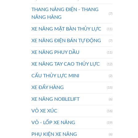
THANG NÂNG ĐIỆN - THANG
(7)
NÂNG HÀNG
XE NÂNG MẶT BÀN THỦY LỰC
(11)
XE NÂNG ĐIỆN BÁN TỰ ĐỘNG
(7)
XE NÂNG PHUY DẦU
(11)
XE NÂNG TAY CAO THỦY LỰC
(12)
CẨU THỦY LỰC MINI
(2)
XE ĐẨY HÀNG
(15)
XE NÂNG NOBLELIFT
(6)
VỎ XE XÚC
(16)
VỎ - LỐP XE NÂNG
(19)
PHỤ KIỆN XE NÂNG
(6)