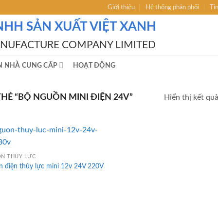
Giới thiệu
Hệ thống phân phối
Ti
NHH SẢN XUẤT VIỆT XANH
ANUFACTURE COMPANY LIMITED
N NHÀ CUNG CẤP
HOẠT ĐỘNG
Ẻ “BỘ NGUỒN MINI ĐIỆN 24V”
Hiển thị kết qu
N THỦY LỰC
n điện thủy lực mini 12v 24V 220V