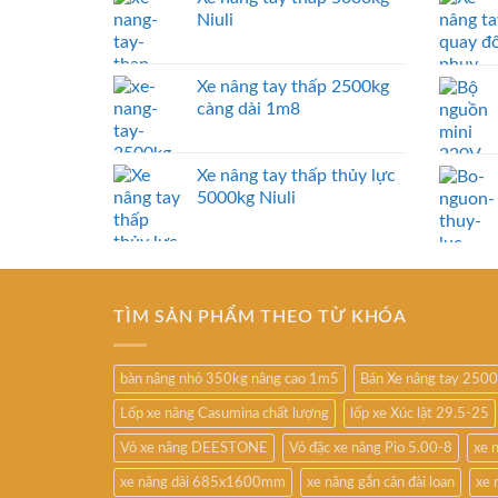
Niuli
Xe nâng tay thấp 2500kg
càng dài 1m8
Xe nâng tay thấp thủy lực
5000kg Niuli
TÌM SẢN PHẨM THEO TỪ KHÓA
bàn nâng nhỏ 350kg nâng cao 1m5
Bán Xe nâng tay 250
Lốp xe nâng Casumina chất lượng
lốp xe Xúc lật 29.5-25
Vỏ xe nâng DEESTONE
Vỏ đặc xe nâng Pio 5.00-8
xe 
xe nâng dài 685x1600mm
xe nâng gắn cân đài loan
xe 