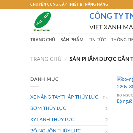
Skip
CHUYÊN CUNG CẤP THIẾT BỊ NÂNG HÀNG
to
CÔNG TY T
content
VIET XANH M
TRANG CHỦ
SẢN PHẨM
TIN TỨC
THÔNG TI
TRANG CHỦ
/
SẢN PHẨM ĐƯỢC GẮN TH
DANH MỤC
BỘ NGUỒ
XE NÂNG TAY THẤP THỦY LỰC
(17)
Bộ nguồ
BƠM THỦY LỰC
(1)
XY LANH THỦY LỰC
(0)
BỘ NGUỒN THỦY LỰC
(7)