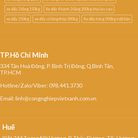
xe đẩy 2 tầng 150kg
Xe đẩy 4 bánh 2 tầng 200kg chịu lực cao
xe đẩy 250kg
xe đẩy có lòng thép 300kg
Xe đẩy hàng 500kg mặt bàn
TP.Hồ Chí Minh
334 Tân Hoà Đông, P. Bình Trị Đông, Q.Bình Tân,
TP.HCM
Hotline/Zalo/Viber: 098.441.3730
Email: linh@congnghiepvietxanh.com.vn
Huế
Kiệt 344 Trưng Nữ Vương, P. Thủy Dương, TX. Hương