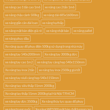
xe nâng cao 1 tấn cao 1m6
xe nâng cao 2 tấn 1m6
xe nâng chậu cảnh 500kg
xe nâng dài 685x1600mm
xe nâng gắn cân đài loan
xe nâng hạ thấp
xe nâng mặt bàn điện giá rẻ
xe nâng nhật bản
xe nâng pallet
xe nâng phuy dầu
Xe nâng quay đổ phuy điện 500kg sử dụng trong nhà máy
xe nâng tay 540x2000mm
Xe nâng tay 3000kg đức
xe nâng tay cao 1m2
xe nâng tay càng hẹp 540x1150mm
Xe nâng tay inox 2 tấn
xe nâng tay inox 2500kg giá tốt
xe nâng tay niuli càng hẹp 540x1150mm
Xe nâng tay siêu thấp 51mm 2000kg
Xe nâng tay thấp 51mm 2000kg tại Hà Nội/TP.HCM
xe nâng tay đức 3500kg
Xe nâng thủy lực quay đổ phuy
xe nâng trung quốc
Xe nâng WP1000 mặt bàn chất lượng cao