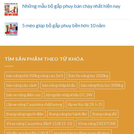
Những mẫu bộ gắp phuy bán chạy nhất hiện nay
5 mẹo giúp bộ gắp phuy bền hơn 10 năm
TÌM SẢN PHẨM THEO TỪ KHÓA
bàn nâng nhỏ 350kg nâng cao 1m5
Bán Xe nâng tay 2500kg
bàn nâng cây cảnh
bàn nâng nhập khẩu
bàn nâng thủy lực 3500kg
bán xe nâng điện cao
bộ nguồn nhập khẩu DC 24V
Lốp xe nâng Casumina chất lượng
lốp xe Xúc lật 29.5-25
thang nâng người điện
thang nâng tự hành 8m
thang nâng đôi
Vỏ xe nâng Casumina 28x9-15 (8.15-15)
Vỏ xe nâng DEESTONE
Vỏ đặc xe nâng Pio 5.00-8
xe nâng bán tự động quay đổ phuy