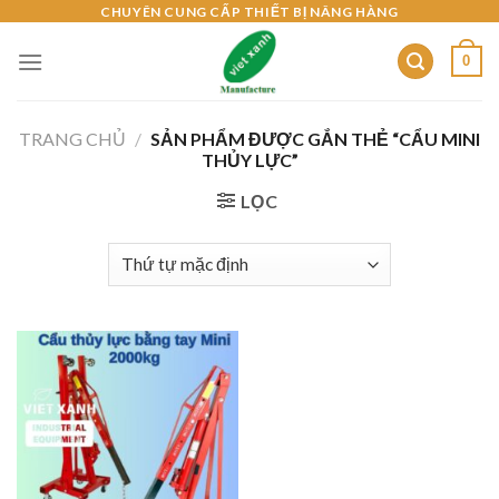
Skip
CHUYÊN CUNG CẤP THIẾT BỊ NÂNG HÀNG
to
0
content
TRANG CHỦ
/
SẢN PHẨM ĐƯỢC GẮN THẺ “CẨU MINI
THỦY LỰC”
LỌC