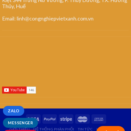
Thủy, Huế
Email: linh@congnghiepvietxanh.com.vn
ZALO
MESSENGER
GIỚI THIỆU
HỆ THỐNG PHÂN PHỐI
TIN TỨC
LIÊN HỆ
FAQ