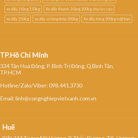
xe đẩy 2 tầng 150kg
Xe đẩy 4 bánh 2 tầng 200kg chịu lực cao
xe đẩy 250kg
xe đẩy có lòng thép 300kg
Xe đẩy hàng 500kg mặt bàn
TP.Hồ Chí Minh
334 Tân Hoà Đông, P. Bình Trị Đông, Q.Bình Tân,
TP.HCM
Hotline/Zalo/Viber: 098.441.3730
Email: linh@congnghiepvietxanh.com.vn
Huế
Kiệt 344 Trưng Nữ Vương, P. Thủy Dương, TX. Hương