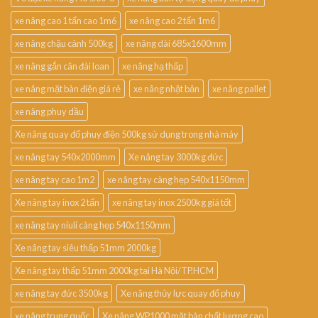
xe nâng cao 1 tấn cao 1m6
xe nâng cao 2 tấn 1m6
xe nâng chậu cảnh 500kg
xe nâng dài 685x1600mm
xe nâng gắn cân đài loan
xe nâng hạ thấp
xe nâng mặt bàn điện giá rẻ
xe nâng nhật bản
xe nâng pallet
xe nâng phuy dầu
Xe nâng quay đổ phuy điện 500kg sử dụng trong nhà máy
xe nâng tay 540x2000mm
Xe nâng tay 3000kg đức
xe nâng tay cao 1m2
xe nâng tay càng hẹp 540x1150mm
Xe nâng tay inox 2 tấn
xe nâng tay inox 2500kg giá tốt
xe nâng tay niuli càng hẹp 540x1150mm
Xe nâng tay siêu thấp 51mm 2000kg
Xe nâng tay thấp 51mm 2000kg tại Hà Nội/TP.HCM
xe nâng tay đức 3500kg
Xe nâng thủy lực quay đổ phuy
xe nâng trung quốc
Xe nâng WP1000 mặt bàn chất lượng cao