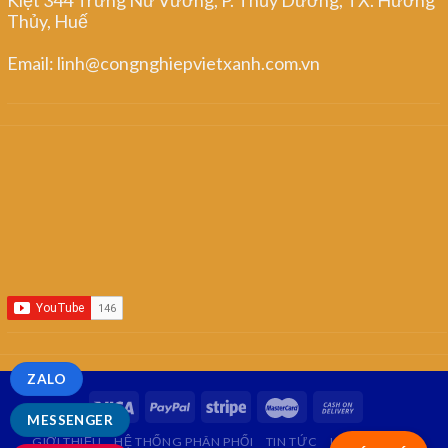
Thủy, Huế
Email: linh@congnghiepvietxanh.com.vn
ZALO
MESSENGER
GIỚI THIỆU
HỆ THỐNG PHÂN PHỐI
TIN TỨC
LIÊN HỆ
FAQ