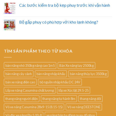
Các bước kiểm tra bộ kẹp phuy trước khi vận hành
Bộ gắp phuy có phù hợp với kho lạnh không?
TÌM SẢN PHẨM THEO TỪ KHÓA
bàn nâng nhỏ 350kg nâng cao 1m5
Bán Xe nâng tay 2500kg
bàn nâng cây cảnh
bàn nâng nhập khẩu
bàn nâng thủy lực 3500kg
bán xe nâng điện cao
bộ nguồn nhập khẩu DC 24V
Lốp xe nâng Casumina chất lượng
lốp xe Xúc lật 29.5-25
thang nâng người điện
thang nâng tự hành 8m
thang nâng đôi
Vỏ xe nâng Casumina 28x9-15 (8.15-15)
Vỏ xe nâng DEESTONE
Vỏ đặc xe nâng Pio 5.00-8
xe nâng bán tự động quay đổ phuy