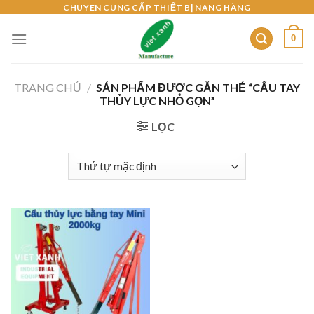
Skip
CHUYÊN CUNG CẤP THIẾT BỊ NÂNG HÀNG
to
0
content
TRANG CHỦ
/
SẢN PHẨM ĐƯỢC GẮN THẺ “CẨU TAY
THỦY LỰC NHỎ GỌN”
LỌC