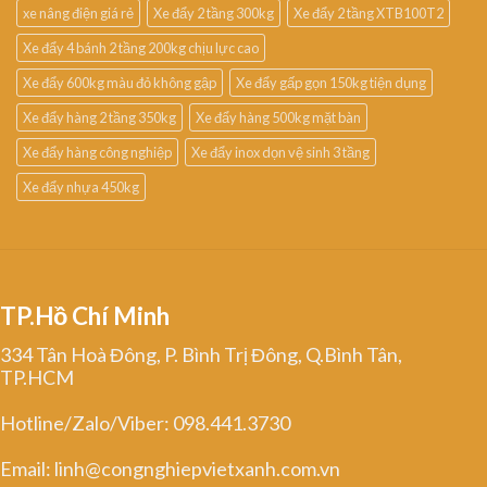
xe nâng điện giá rẻ
Xe đẩy 2 tầng 300kg
Xe đẩy 2 tầng XTB100T2
Xe đẩy 4 bánh 2 tầng 200kg chịu lực cao
Xe đẩy 600kg màu đỏ không gập
Xe đẩy gấp gọn 150kg tiện dụng
Xe đẩy hàng 2 tầng 350kg
Xe đẩy hàng 500kg mặt bàn
Xe đẩy hàng công nghiệp
Xe đẩy inox dọn vệ sinh 3 tầng
Xe đẩy nhựa 450kg
TP.Hồ Chí Minh
334 Tân Hoà Đông, P. Bình Trị Đông, Q.Bình Tân,
TP.HCM
Hotline/Zalo/Viber: 098.441.3730
Email: linh@congnghiepvietxanh.com.vn