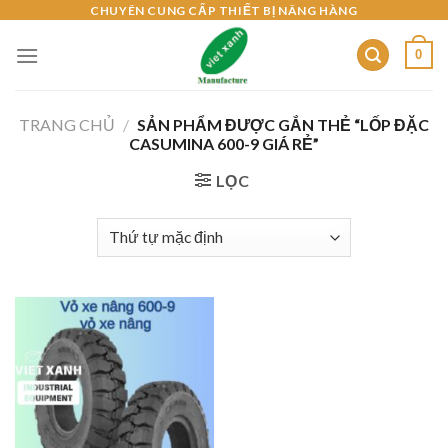
Skip
CHUYÊN CUNG CẤP THIẾT BỊ NÂNG HÀNG
to
0
content
TRANG CHỦ
/
SẢN PHẨM ĐƯỢC GẮN THẺ “LỐP ĐẶC
CASUMINA 600-9 GIÁ RẺ”
LỌC