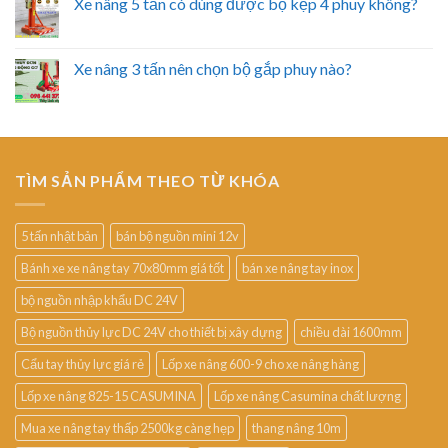
Xe nâng 5 tấn có dùng được bộ kẹp 4 phuy không?
Xe nâng 3 tấn nên chọn bộ gắp phuy nào?
TÌM SẢN PHẨM THEO TỪ KHÓA
5 tấn nhật bản
bán bộ nguồn mini 12v
Bánh xe xe nâng tay 70x80mm giá tốt
bán xe nâng tay inox
bộ nguồn nhập khẩu DC 24V
Bộ nguồn thủy lực DC 24V cho thiết bị xây dựng
chiều dài 1600mm
Cẩu tay thủy lực giá rẻ
Lốp xe nâng 600-9 cho xe nâng hàng
Lốp xe nâng 825-15 CASUMINA
Lốp xe nâng Casumina chất lượng
Mua xe nâng tay thấp 2500kg càng hẹp
thang nâng 10m