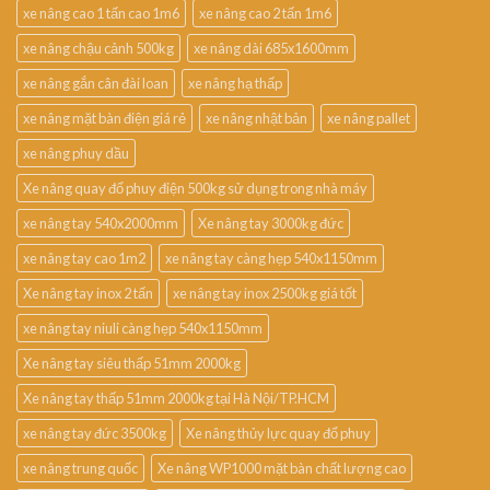
xe nâng cao 1 tấn cao 1m6
xe nâng cao 2 tấn 1m6
xe nâng chậu cảnh 500kg
xe nâng dài 685x1600mm
xe nâng gắn cân đài loan
xe nâng hạ thấp
xe nâng mặt bàn điện giá rẻ
xe nâng nhật bản
xe nâng pallet
xe nâng phuy dầu
Xe nâng quay đổ phuy điện 500kg sử dụng trong nhà máy
xe nâng tay 540x2000mm
Xe nâng tay 3000kg đức
xe nâng tay cao 1m2
xe nâng tay càng hẹp 540x1150mm
Xe nâng tay inox 2 tấn
xe nâng tay inox 2500kg giá tốt
xe nâng tay niuli càng hẹp 540x1150mm
Xe nâng tay siêu thấp 51mm 2000kg
Xe nâng tay thấp 51mm 2000kg tại Hà Nội/TP.HCM
xe nâng tay đức 3500kg
Xe nâng thủy lực quay đổ phuy
xe nâng trung quốc
Xe nâng WP1000 mặt bàn chất lượng cao