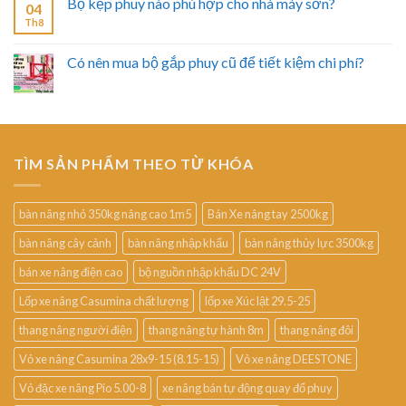
Bộ kẹp phuy nào phù hợp cho nhà máy sơn?
04
Th8
Có nên mua bộ gắp phuy cũ để tiết kiệm chi phí?
TÌM SẢN PHẨM THEO TỪ KHÓA
bàn nâng nhỏ 350kg nâng cao 1m5
Bán Xe nâng tay 2500kg
bàn nâng cây cảnh
bàn nâng nhập khẩu
bàn nâng thủy lực 3500kg
bán xe nâng điện cao
bộ nguồn nhập khẩu DC 24V
Lốp xe nâng Casumina chất lượng
lốp xe Xúc lật 29.5-25
thang nâng người điện
thang nâng tự hành 8m
thang nâng đôi
Vỏ xe nâng Casumina 28x9-15 (8.15-15)
Vỏ xe nâng DEESTONE
Vỏ đặc xe nâng Pio 5.00-8
xe nâng bán tự động quay đổ phuy