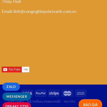
Thủy, Huế
Email: linh@congnghiepvietxanh.com.vn
ZALO
MESSENGER
GIỚI THIỆU
HỆ THỐNG PHÂN PHỐI
TIN TỨC
LIÊN HỆ
FAQ
BÁO GIÁ
098.441.3730