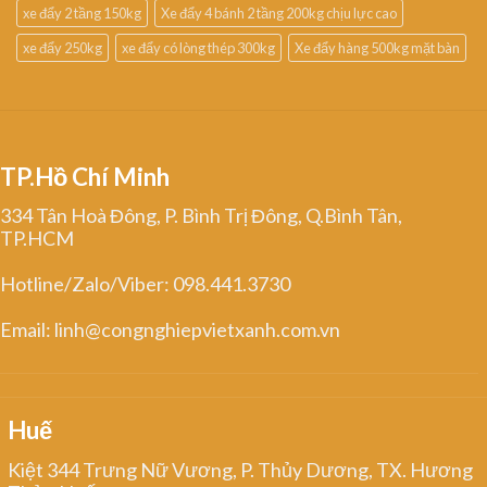
xe đẩy 2 tầng 150kg
Xe đẩy 4 bánh 2 tầng 200kg chịu lực cao
xe đẩy 250kg
xe đẩy có lòng thép 300kg
Xe đẩy hàng 500kg mặt bàn
TP.Hồ Chí Minh
334 Tân Hoà Đông, P. Bình Trị Đông, Q.Bình Tân,
TP.HCM
Hotline/Zalo/Viber: 098.441.3730
Email: linh@congnghiepvietxanh.com.vn
Huế
Kiệt 344 Trưng Nữ Vương, P. Thủy Dương, TX. Hương