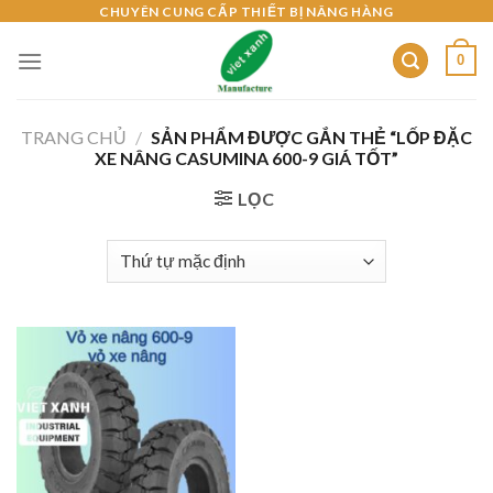
Skip
CHUYÊN CUNG CẤP THIẾT BỊ NÂNG HÀNG
to
0
content
TRANG CHỦ
/
SẢN PHẨM ĐƯỢC GẮN THẺ “LỐP ĐẶC
XE NÂNG CASUMINA 600-9 GIÁ TỐT”
LỌC