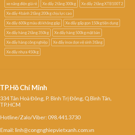
xe nâng điện giá rẻ
Xe đẩy 2 tầng 300kg
Xe đẩy 2 tầng XTB100T2
Xe đẩy 4 bánh 2 tầng 200kg chịu lực cao
Xe đẩy 600kg màu đỏ không gập
Xe đẩy gấp gọn 150kg tiện dụng
Xe đẩy hàng 2 tầng 350kg
Xe đẩy hàng 500kg mặt bàn
Xe đẩy hàng công nghiệp
Xe đẩy inox dọn vệ sinh 3 tầng
Xe đẩy nhựa 450kg
TP.Hồ Chí Minh
334 Tân Hoà Đông, P. Bình Trị Đông, Q.Bình Tân,
TP.HCM
Hotline/Zalo/Viber: 098.441.3730
Email: linh@congnghiepvietxanh.com.vn