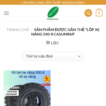
Skip
CHUYÊN CUNG CẤP THIẾT BỊ NÂNG HÀNG
to
0
content
TRANG CHỦ
/
SẢN PHẨM ĐƯỢC GẮN THẺ “LỐP XE
NÂNG 500-8 CASUMINA”
LỌC