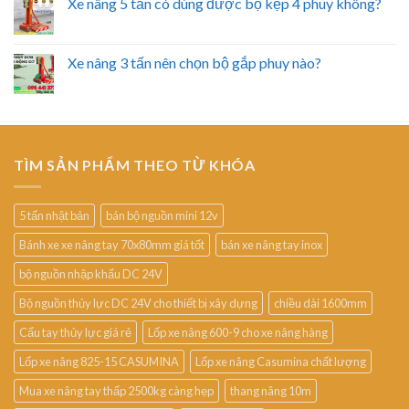
Xe nâng 5 tấn có dùng được bộ kẹp 4 phuy không?
Xe nâng 3 tấn nên chọn bộ gắp phuy nào?
TÌM SẢN PHẨM THEO TỪ KHÓA
5 tấn nhật bản
bán bộ nguồn mini 12v
Bánh xe xe nâng tay 70x80mm giá tốt
bán xe nâng tay inox
bộ nguồn nhập khẩu DC 24V
Bộ nguồn thủy lực DC 24V cho thiết bị xây dựng
chiều dài 1600mm
Cẩu tay thủy lực giá rẻ
Lốp xe nâng 600-9 cho xe nâng hàng
Lốp xe nâng 825-15 CASUMINA
Lốp xe nâng Casumina chất lượng
Mua xe nâng tay thấp 2500kg càng hẹp
thang nâng 10m