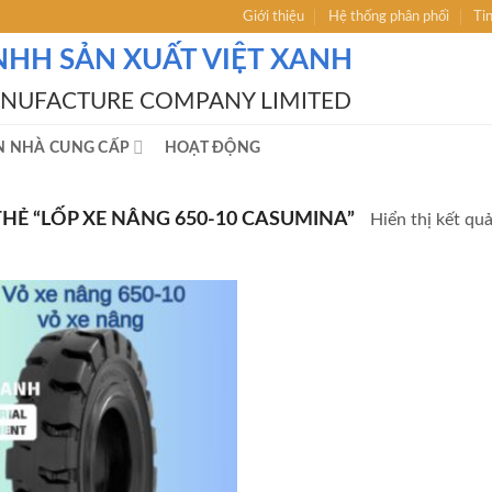
Giới thiệu
Hệ thống phân phối
Ti
NHH SẢN XUẤT VIỆT XANH
ANUFACTURE COMPANY LIMITED
N NHÀ CUNG CẤP
HOẠT ĐỘNG
Ẻ “LỐP XE NÂNG 650-10 CASUMINA”
Hiển thị kết qu