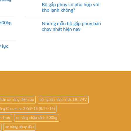
Bộ gắp phuy có phù hợp với
kho lạnh không?
2500kg
Những mẫu bộ gắp phuy bán
chạy nhất hiện nay
 lực
bán xe nâng điện cao
bộ nguồn nhập khẩu DC 24V
nâng Casumina 28x9-15 (8.15-15)
ấn 1m6
xe nâng chậu cảnh 500kg
xe nâng phuy dầu