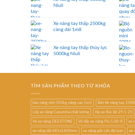
Niuli
Xe nâng tay thấp 2500kg
càng dài 1m8
Xe nâng tay thấp thủy lực
5000kg Niuli
TÌM SẢN PHẨM THEO TỪ KHÓA
bàn nâng nhỏ 350kg nâng cao 1m5
Bán Xe nâng tay 250
Lốp xe nâng Casumina chất lượng
lốp xe Xúc lật 29.5-25
Vỏ xe nâng DEESTONE
Vỏ đặc xe nâng Pio 5.00-8
xe 
xe nâng dài 685x1600mm
xe nâng gắn cân đài loan
xe 