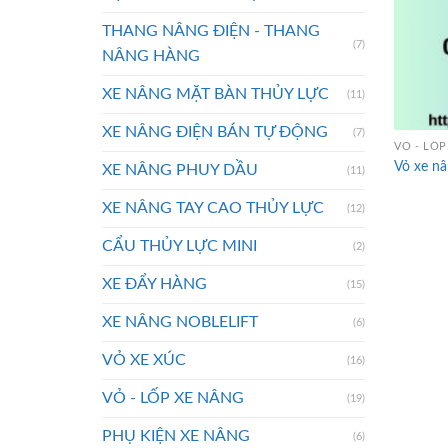
THANG NÂNG ĐIỆN - THANG
(7)
NÂNG HÀNG
XE NÂNG MẶT BÀN THỦY LỰC
(11)
XE NÂNG ĐIỆN BÁN TỰ ĐỘNG
(7)
VỎ - LỐP
Vỏ xe n
XE NÂNG PHUY DẦU
(11)
XE NÂNG TAY CAO THỦY LỰC
(12)
CẨU THỦY LỰC MINI
(2)
XE ĐẨY HÀNG
(15)
XE NÂNG NOBLELIFT
(6)
VỎ XE XÚC
(16)
VỎ - LỐP XE NÂNG
(19)
PHỤ KIỆN XE NÂNG
(6)