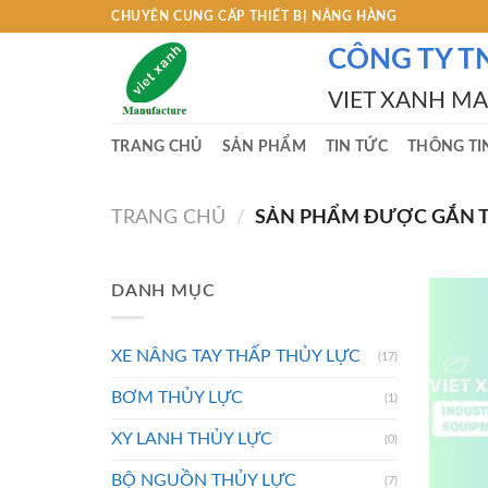
Skip
CHUYÊN CUNG CẤP THIẾT BỊ NÂNG HÀNG
to
CÔNG TY T
content
VIET XANH M
TRANG CHỦ
SẢN PHẨM
TIN TỨC
THÔNG TI
TRANG CHỦ
/
SẢN PHẨM ĐƯỢC GẮN TH
DANH MỤC
XE NÂNG TAY THẤP THỦY LỰC
(17)
BƠM THỦY LỰC
(1)
XY LANH THỦY LỰC
(0)
BỘ NGUỒN THỦY LỰC
(7)