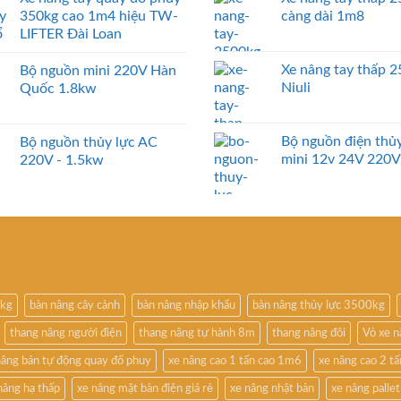
350kg cao 1m4 hiệu TW-
càng dài 1m8
LIFTER Đài Loan
Xe nâng tay thấp 
Bộ nguồn mini 220V Hàn
Niuli
Quốc 1.8kw
Bộ nguồn điện thủy
Bộ nguồn thủy lực AC
mini 12v 24V 220V
220V - 1.5kw
0kg
bàn nâng cây cảnh
bàn nâng nhập khẩu
bàn nâng thủy lực 3500kg
thang nâng người điện
thang nâng tự hành 8m
thang nâng đôi
Vỏ xe 
nâng bán tự động quay đổ phuy
xe nâng cao 1 tấn cao 1m6
xe nâng cao 2 t
nâng hạ thấp
xe nâng mặt bàn điện giá rẻ
xe nâng nhật bản
xe nâng pallet