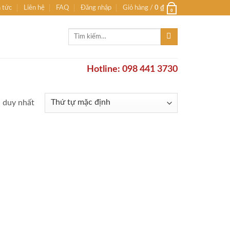
n tức
Liên hệ
FAQ
Đăng nhập
Giỏ hàng /
0
₫
0
Tìm
kiếm:
Hotline: 098 441 3730
ả duy nhất