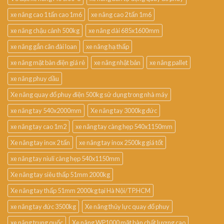
xe nâng cao 1 tấn cao 1m6
xe nâng cao 2 tấn 1m6
xe nâng chậu cảnh 500kg
xe nâng dài 685x1600mm
xe nâng gắn cân đài loan
xe nâng hạ thấp
xe nâng mặt bàn điện giá rẻ
xe nâng nhật bản
xe nâng pallet
xe nâng phuy dầu
Xe nâng quay đổ phuy điện 500kg sử dụng trong nhà máy
xe nâng tay 540x2000mm
Xe nâng tay 3000kg đức
xe nâng tay cao 1m2
xe nâng tay càng hẹp 540x1150mm
Xe nâng tay inox 2 tấn
xe nâng tay inox 2500kg giá tốt
xe nâng tay niuli càng hẹp 540x1150mm
Xe nâng tay siêu thấp 51mm 2000kg
Xe nâng tay thấp 51mm 2000kg tại Hà Nội/TP.HCM
xe nâng tay đức 3500kg
Xe nâng thủy lực quay đổ phuy
xe nâng trung quốc
Xe nâng WP1000 mặt bàn chất lượng cao