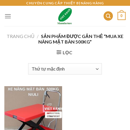
Skip
CHUYÊN CUNG CẤP THIẾT BỊ NÂNG HÀNG
to
0
content
TRANG CHỦ
/
SẢN PHẨM ĐƯỢC GẮN THẺ “MUA XE
NÂNG MẶT BÀN 500KG”
LỌC