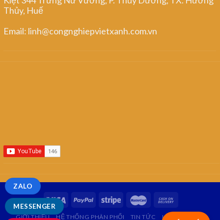
Thủy, Huế
Email: linh@congnghiepvietxanh.com.vn
ZALO
MESSENGER
GIỚI THIỆU
HỆ THỐNG PHÂN PHỐI
TIN TỨC
LIÊN HỆ
FAQ