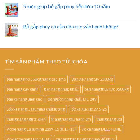
5 mẹo giúp bộ gắp phuy bền hơn 10 năm
Bộ gắp phuy có cần đào tạo vận hành không?
TÌM SẢN PHẨM THEO TỪ KHÓA
bàn nâng nhỏ 350kg nâng cao 1m5
Bán Xe nâng tay 2500kg
bàn nâng cây cảnh
bàn nâng nhập khẩu
bàn nâng thủy lực 3500kg
bán xe nâng điện cao
bộ nguồn nhập khẩu DC 24V
Lốp xe nâng Casumina chất lượng
lốp xe Xúc lật 29.5-25
thang nâng người điện
thang nâng tự hành 8m
thang nâng đôi
Vỏ xe nâng Casumina 28x9-15 (8.15-15)
Vỏ xe nâng DEESTONE
Vỏ đặc xe nâng Pio 5.00-8
xe nâng bán tự động quay đổ phuy