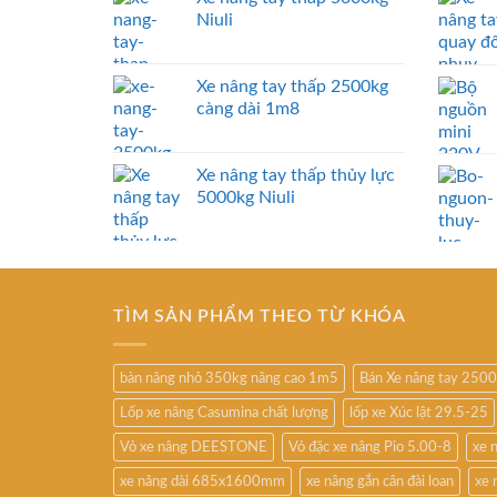
Niuli
Xe nâng tay thấp 2500kg
càng dài 1m8
Xe nâng tay thấp thủy lực
5000kg Niuli
TÌM SẢN PHẨM THEO TỪ KHÓA
bàn nâng nhỏ 350kg nâng cao 1m5
Bán Xe nâng tay 250
Lốp xe nâng Casumina chất lượng
lốp xe Xúc lật 29.5-25
Vỏ xe nâng DEESTONE
Vỏ đặc xe nâng Pio 5.00-8
xe 
xe nâng dài 685x1600mm
xe nâng gắn cân đài loan
xe 