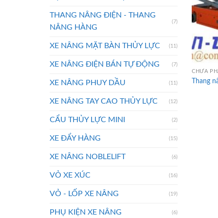
THANG NÂNG ĐIỆN - THANG
(7)
NÂNG HÀNG
XE NÂNG MẶT BÀN THỦY LỰC
(11)
XE NÂNG ĐIỆN BÁN TỰ ĐỘNG
(7)
CHƯA PH
Thang n
XE NÂNG PHUY DẦU
(11)
XE NÂNG TAY CAO THỦY LỰC
(12)
CẨU THỦY LỰC MINI
(2)
XE ĐẨY HÀNG
(15)
XE NÂNG NOBLELIFT
(6)
VỎ XE XÚC
(16)
VỎ - LỐP XE NÂNG
(19)
PHỤ KIỆN XE NÂNG
(6)