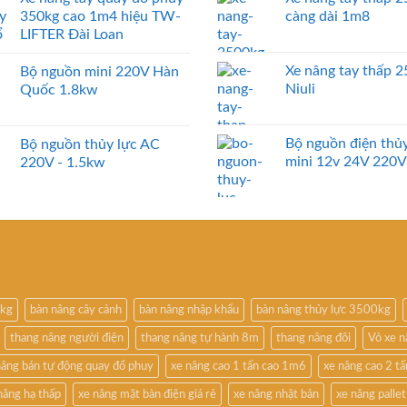
350kg cao 1m4 hiệu TW-
càng dài 1m8
LIFTER Đài Loan
Xe nâng tay thấp 
Bộ nguồn mini 220V Hàn
Niuli
Quốc 1.8kw
Bộ nguồn điện thủy
Bộ nguồn thủy lực AC
mini 12v 24V 220V
220V - 1.5kw
0kg
bàn nâng cây cảnh
bàn nâng nhập khẩu
bàn nâng thủy lực 3500kg
thang nâng người điện
thang nâng tự hành 8m
thang nâng đôi
Vỏ xe 
nâng bán tự động quay đổ phuy
xe nâng cao 1 tấn cao 1m6
xe nâng cao 2 t
nâng hạ thấp
xe nâng mặt bàn điện giá rẻ
xe nâng nhật bản
xe nâng pallet