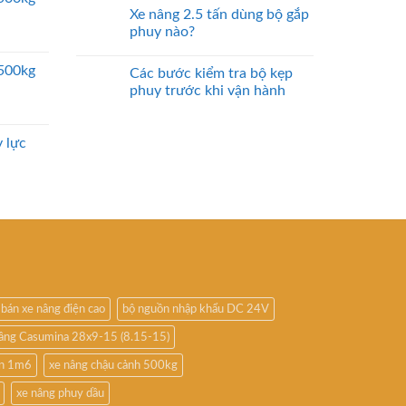
Xe nâng 2.5 tấn dùng bộ gắp
phuy nào?
2500kg
Các bước kiểm tra bộ kẹp
phuy trước khi vận hành
 lực
bán xe nâng điện cao
bộ nguồn nhập khẩu DC 24V
nâng Casumina 28x9-15 (8.15-15)
ấn 1m6
xe nâng chậu cảnh 500kg
xe nâng phuy dầu