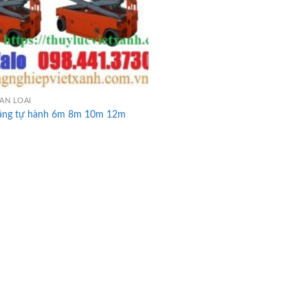
ÂN LOẠI
âng tự hành 6m 8m 10m 12m