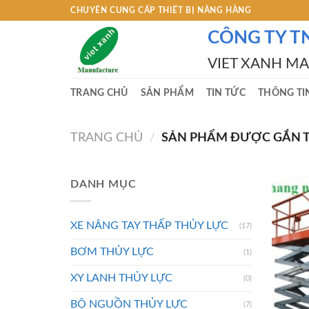
Skip
CHUYÊN CUNG CẤP THIẾT BỊ NÂNG HÀNG
to
CÔNG TY T
content
VIET XANH M
TRANG CHỦ
SẢN PHẨM
TIN TỨC
THÔNG TI
TRANG CHỦ
/
SẢN PHẨM ĐƯỢC GẮN T
DANH MỤC
XE NÂNG TAY THẤP THỦY LỰC
(17)
BƠM THỦY LỰC
(1)
XY LANH THỦY LỰC
(0)
BỘ NGUỒN THỦY LỰC
(7)