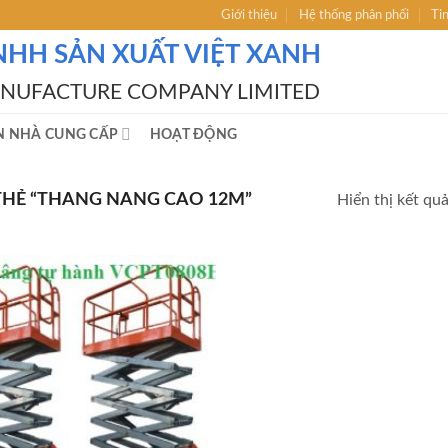
Giới thiệu
Hệ thống phân phối
Ti
NHH SẢN XUẤT VIỆT XANH
ANUFACTURE COMPANY LIMITED
N NHÀ CUNG CẤP
HOẠT ĐỘNG
HẺ “THANG NANG CAO 12M”
Hiển thị kết qu