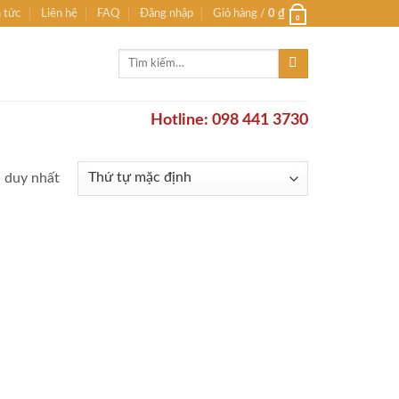
n tức
Liên hệ
FAQ
Đăng nhập
Giỏ hàng /
0
₫
0
Tìm
kiếm:
Hotline: 098 441 3730
ả duy nhất