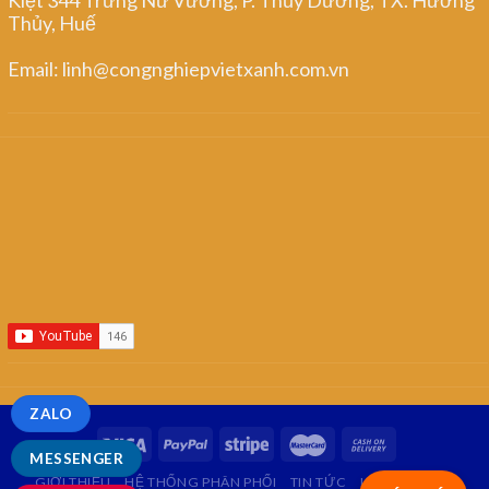
Thủy, Huế
Email: linh@congnghiepvietxanh.com.vn
ZALO
MESSENGER
GIỚI THIỆU
HỆ THỐNG PHÂN PHỐI
TIN TỨC
LIÊN HỆ
FAQ