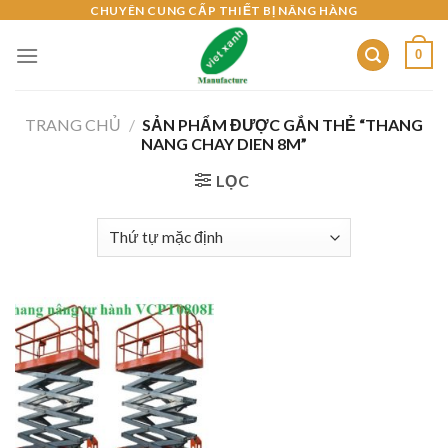
Skip
CHUYÊN CUNG CẤP THIẾT BỊ NÂNG HÀNG
to
0
content
TRANG CHỦ
/
SẢN PHẨM ĐƯỢC GẮN THẺ “THANG
NANG CHAY DIEN 8M”
LỌC