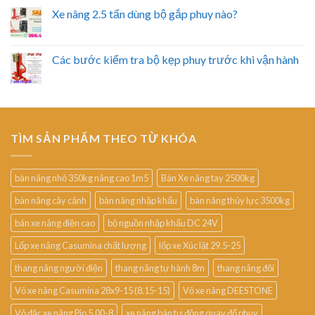
Xe nâng 2.5 tấn dùng bộ gắp phuy nào?
Các bước kiểm tra bộ kẹp phuy trước khi vận hành
TÌM SẢN PHẨM THEO TỪ KHÓA
bàn nâng nhỏ 350kg nâng cao 1m5
Bán Xe nâng tay 2500kg
bàn nâng cây cảnh
bàn nâng nhập khẩu
bàn nâng thủy lực 3500kg
bán xe nâng điện cao
bộ nguồn nhập khẩu DC 24V
Lốp xe nâng Casumina chất lượng
lốp xe Xúc lật 29.5-25
thang nâng người điện
thang nâng tự hành 8m
thang nâng đôi
Vỏ xe nâng Casumina 28x9-15 (8.15-15)
Vỏ xe nâng DEESTONE
Vỏ đặc xe nâng Pio 5.00-8
xe nâng bán tự động quay đổ phuy