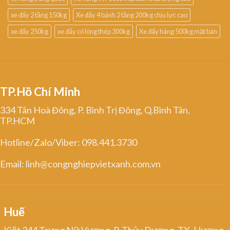
xe đẩy 2 tầng 150kg
Xe đẩy 4 bánh 2 tầng 200kg chịu lực cao
xe đẩy 250kg
xe đẩy có lòng thép 300kg
Xe đẩy hàng 500kg mặt bàn
TP.Hồ Chí Minh
334 Tân Hoà Đông, P. Bình Trị Đông, Q.Bình Tân,
TP.HCM
Hotline/Zalo/Viber: 098.441.3730
Email: linh@congnghiepvietxanh.com.vn
Huế
Kiệt 344 Trưng Nữ Vương, P. Thủy Dương, TX. Hương