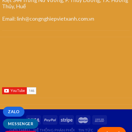
Thủy, Huế
Email: linh@congnghiepvietxanh.com.vn
ZALO
MESSENGER
GIỚI THIỆU
HỆ THỐNG PHÂN PHỐI
TIN TỨC
LIÊN HỆ
FAQ