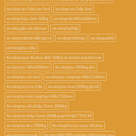
xe nâng cao 1 tấn cao 1m6
xe nâng cao 2 tấn 1m6
xe nâng chậu cảnh 500kg
xe nâng dài 685x1600mm
xe nâng gắn cân đài loan
xe nâng hạ thấp
xe nâng mặt bàn điện giá rẻ
xe nâng nhật bản
xe nâng pallet
xe nâng phuy dầu
Xe nâng quay đổ phuy điện 500kg sử dụng trong nhà máy
xe nâng tay 540x2000mm
Xe nâng tay 3000kg đức
xe nâng tay cao 1m2
xe nâng tay càng hẹp 540x1150mm
Xe nâng tay inox 2 tấn
xe nâng tay inox 2500kg giá tốt
xe nâng tay niuli càng hẹp 540x1150mm
Xe nâng tay siêu thấp 51mm 2000kg
Xe nâng tay thấp 51mm 2000kg tại Hà Nội/TP.HCM
xe nâng tay đức 3500kg
Xe nâng thủy lực quay đổ phuy
xe nâng trung quốc
Xe nâng WP1000 mặt bàn chất lượng cao