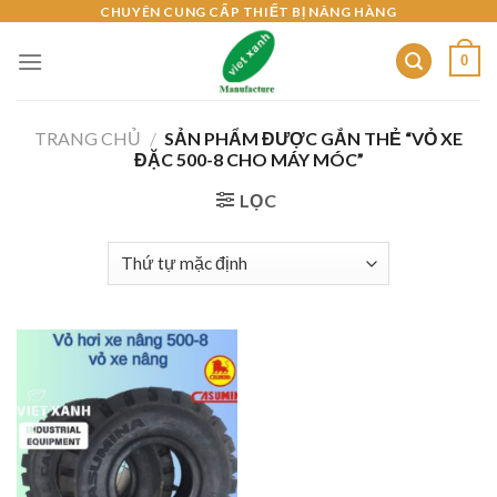
Skip
CHUYÊN CUNG CẤP THIẾT BỊ NÂNG HÀNG
to
0
content
TRANG CHỦ
/
SẢN PHẨM ĐƯỢC GẮN THẺ “VỎ XE
ĐẶC 500-8 CHO MÁY MÓC”
LỌC