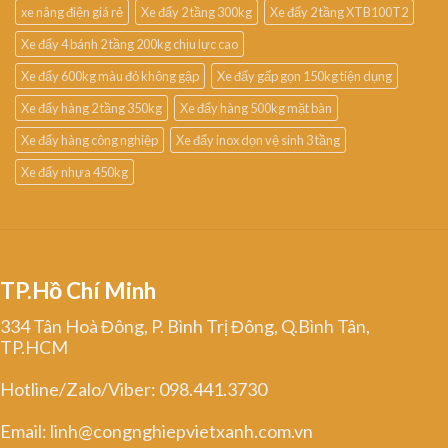
xe nâng điện giá rẻ
Xe đẩy 2 tầng 300kg
Xe đẩy 2 tầng XTB100T2
Xe đẩy 4 bánh 2 tầng 200kg chịu lực cao
Xe đẩy 600kg màu đỏ không gập
Xe đẩy gấp gọn 150kg tiện dụng
Xe đẩy hàng 2 tầng 350kg
Xe đẩy hàng 500kg mặt bàn
Xe đẩy hàng công nghiệp
Xe đẩy inox dọn vệ sinh 3 tầng
Xe đẩy nhựa 450kg
TP.Hồ Chí Minh
334 Tân Hoà Đông, P. Bình Trị Đông, Q.Bình Tân,
TP.HCM
Hotline/Zalo/Viber: 098.441.3730
Email: linh@congnghiepvietxanh.com.vn