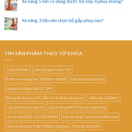
Xe nâng 5 tấn có dùng được bộ kẹp 4 phuy không?
Xe nâng 3 tấn nên chọn bộ gắp phuy nào?
TÌM SẢN PHẨM THEO TỪ KHÓA
5 tấn nhật bản
bán bộ nguồn mini 12v
Bánh xe xe nâng tay 70x80mm giá tốt
bán xe nâng tay inox
bộ nguồn nhập khẩu DC 24V
Bộ nguồn thủy lực DC 24V cho thiết bị xây dựng
chiều dài 1600mm
Cẩu tay thủy lực giá rẻ
Lốp xe nâng 600-9 cho xe nâng hàng
Lốp xe nâng 825-15 CASUMINA
Lốp xe nâng Casumina chất lượng
Mua xe nâng tay thấp 2500kg càng hẹp
thang nâng 10m