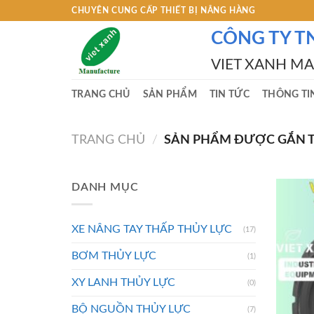
Skip
CHUYÊN CUNG CẤP THIẾT BỊ NÂNG HÀNG
to
CÔNG TY T
content
VIET XANH M
TRANG CHỦ
SẢN PHẨM
TIN TỨC
THÔNG TI
TRANG CHỦ
/
SẢN PHẨM ĐƯỢC GẮN T
DANH MỤC
XE NÂNG TAY THẤP THỦY LỰC
(17)
BƠM THỦY LỰC
(1)
XY LANH THỦY LỰC
(0)
BỘ NGUỒN THỦY LỰC
(7)