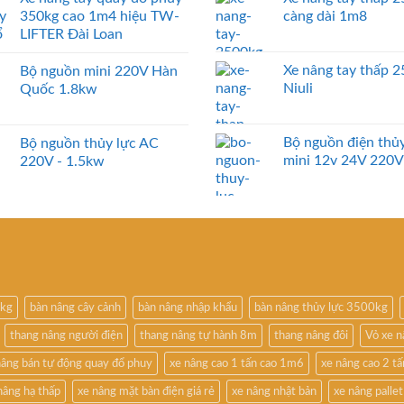
350kg cao 1m4 hiệu TW-
càng dài 1m8
LIFTER Đài Loan
Xe nâng tay thấp 
Bộ nguồn mini 220V Hàn
Niuli
Quốc 1.8kw
Bộ nguồn điện thủy
Bộ nguồn thủy lực AC
mini 12v 24V 220V
220V - 1.5kw
0kg
bàn nâng cây cảnh
bàn nâng nhập khẩu
bàn nâng thủy lực 3500kg
thang nâng người điện
thang nâng tự hành 8m
thang nâng đôi
Vỏ xe 
nâng bán tự động quay đổ phuy
xe nâng cao 1 tấn cao 1m6
xe nâng cao 2 t
nâng hạ thấp
xe nâng mặt bàn điện giá rẻ
xe nâng nhật bản
xe nâng pallet