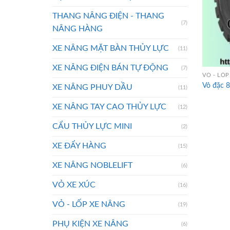
THANG NÂNG ĐIỆN - THANG
(7)
NÂNG HÀNG
XE NÂNG MẶT BÀN THỦY LỰC
(11)
XE NÂNG ĐIỆN BÁN TỰ ĐỘNG
(7)
VỎ - LỐP
Vỏ đặc 
XE NÂNG PHUY DẦU
(11)
XE NÂNG TAY CAO THỦY LỰC
(12)
CẨU THỦY LỰC MINI
(2)
XE ĐẨY HÀNG
(15)
XE NÂNG NOBLELIFT
(6)
VỎ XE XÚC
(16)
VỎ - LỐP XE NÂNG
(19)
PHỤ KIỆN XE NÂNG
(6)