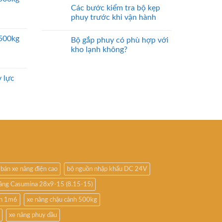
Các bước kiểm tra bộ kẹp
phuy trước khi vận hành
2500kg
Bộ gắp phuy có phù hợp với
kho lạnh không?
 lực
bán xe nâng điện cao
bộ nguồn nhập khẩu DC 24V
nâng Casumina 28x9-15 (8.15-15)
ấn 1m6
xe nâng chậu cảnh 500kg
xe nâng phuy dầu