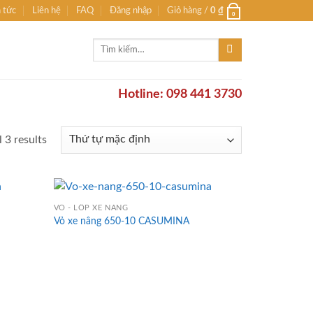
n tức
Liên hệ
FAQ
Đăng nhập
Giỏ hàng /
0
₫
0
Tìm
kiếm:
Hotline: 098 441 3730
 3 results
VỎ - LỐP XE NÂNG
Vỏ xe nâng 650-10 CASUMINA