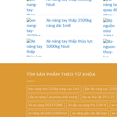
Niuli
Xe nâng tay thấp 2500kg
càng dài 1m8
Xe nâng tay thấp thủy lực
5000kg Niuli
TÌM SẢN PHẨM THEO TỪ KHÓA
bàn nâng nhỏ 350kg nâng cao 1m5
Bán Xe nâng tay 250
Lốp xe nâng Casumina chất lượng
lốp xe Xúc lật 29.5-25
Vỏ xe nâng DEESTONE
Vỏ đặc xe nâng Pio 5.00-8
xe 
xe nâng dài 685x1600mm
xe nâng gắn cân đài loan
xe 