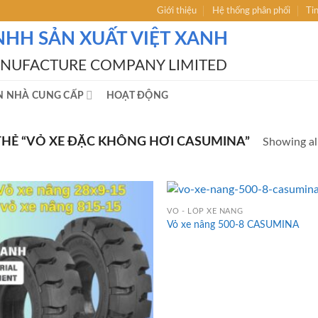
Giới thiệu
Hệ thống phân phối
Ti
NHH SẢN XUẤT VIỆT XANH
ANUFACTURE COMPANY LIMITED
N NHÀ CUNG CẤP
HOẠT ĐỘNG
HẺ “VỎ XE ĐẶC KHÔNG HƠI CASUMINA”
Showing all
VỎ - LỐP XE NÂNG
Vỏ xe nâng 500-8 CASUMINA