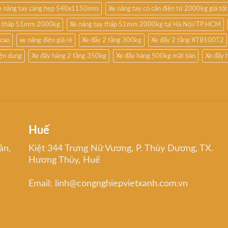
e nâng tay càng hẹp 540x1150mm
Xe nâng tay có cân điện tử 2000kg giá tốt
êu thấp 51mm 2000kg
Xe nâng tay thấp 51mm 2000kg tại Hà Nội/TP.HCM
 cao
xe nâng điện giá rẻ
Xe đẩy 2 tầng 300kg
Xe đẩy 2 tầng XTB100T2
iện dụng
Xe đẩy hàng 2 tầng 350kg
Xe đẩy hàng 500kg mặt bàn
Xe đẩy 
Huế
ân,
Kiệt 344 Trưng Nữ Vương, P. Thủy Dương, TX.
Hương Thủy, Huế
Email: linh@congnghiepvietxanh.com.vn