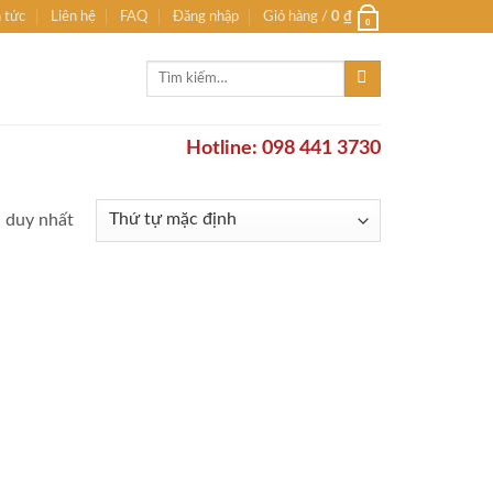
n tức
Liên hệ
FAQ
Đăng nhập
Giỏ hàng /
0
₫
0
Tìm
kiếm:
Hotline: 098 441 3730
ả duy nhất