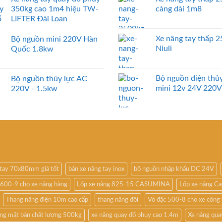
350kg cao 1m4 hiệu TW-
càng dài 1m8
LIFTER Đài Loan
Xe nâng tay thấp 
Bộ nguồn mini 220V Hàn
Niuli
Quốc 1.8kw
Bộ nguồn điện thủy
Bộ nguồn thủy lực AC
mini 12v 24V 220V
220V - 1.5kw
 tay 70x80mm giá tốt
bán xe nâng tay inox
bộ nguồn nhập khẩu DC 24V
 600-9 cho xe nâng hàng
Lốp xe nâng 825-15 CASUMINA
Lốp xe nâng Ca
Thang nâng điện 10m cao cấp
thang nâng đôi
Vỏ đặc 500-8 cho xe công 
ng mặt bàn chất lượng 500kg
xe nâng quay đổ phuy cao 1.4m
Xe nâng qua