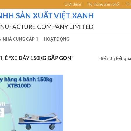
Giới thiệu
Hệ thống phân phối
Ti
NHH SẢN XUẤT VIỆT XANH
ANUFACTURE COMPANY LIMITED
N NHÀ CUNG CẤP
HOẠT ĐỘNG
Ẻ “XE ĐẨY 150KG GẤP GỌN”
Hiển thị kết qu