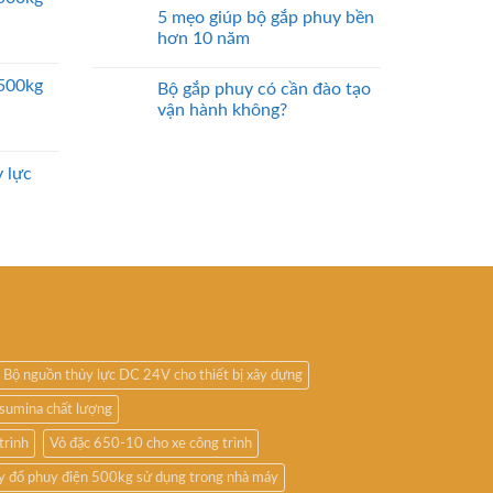
5 mẹo giúp bộ gắp phuy bền
hơn 10 năm
2500kg
Bộ gắp phuy có cần đào tạo
vận hành không?
 lực
Bộ nguồn thủy lực DC 24V cho thiết bị xây dựng
sumina chất lượng
trình
Vỏ đặc 650-10 cho xe công trình
y đổ phuy điện 500kg sử dụng trong nhà máy