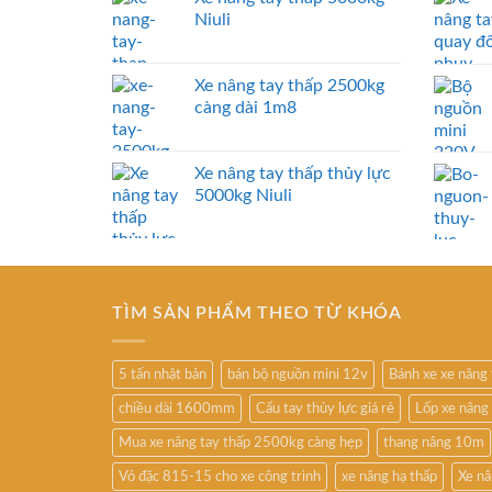
Niuli
Xe nâng tay thấp 2500kg
càng dài 1m8
Xe nâng tay thấp thủy lực
5000kg Niuli
TÌM SẢN PHẨM THEO TỪ KHÓA
5 tấn nhật bản
bán bộ nguồn mini 12v
Bánh xe xe nâng
chiều dài 1600mm
Cẩu tay thủy lực giá rẻ
Lốp xe nâng
Mua xe nâng tay thấp 2500kg càng hẹp
thang nâng 10m
Vỏ đặc 815-15 cho xe công trình
xe nâng hạ thấp
Xe nâ