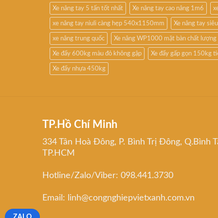
Xe nâng tay 5 tấn tốt nhất
Xe nâng tay cao nâng 1m6
x
xe nâng tay niuli càng hẹp 540x1150mm
Xe nâng tay si
xe nâng trung quốc
Xe nâng WP1000 mặt bàn chất lượng
Xe đẩy 600kg màu đỏ không gập
Xe đẩy gấp gọn 150kg t
Xe đẩy nhựa 450kg
TP.Hồ Chí Minh
334 Tân Hoà Đông, P. Bình Trị Đông, Q.Bình T
TP.HCM
Hotline/Zalo/Viber: 098.441.3730
Email: linh@congnghiepvietxanh.com.vn
ZALO