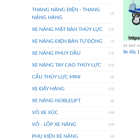
THANG NÂNG ĐIỆN - THANG
(7)
NÂNG HÀNG
XE NÂNG MẶT BÀN THỦY LỰC
(11)
XE NÂNG ĐIỆN BÁN TỰ ĐỘNG
(7)
XE ĐẨY 
Xe đẩy 
XE NÂNG PHUY DẦU
(11)
XE NÂNG TAY CAO THỦY LỰC
(12)
CẨU THỦY LỰC MINI
(2)
XE ĐẨY HÀNG
(15)
XE NÂNG NOBLELIFT
(6)
VỎ XE XÚC
(16)
VỎ - LỐP XE NÂNG
(19)
PHỤ KIỆN XE NÂNG
(6)