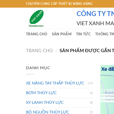
Skip
CHUYÊN CUNG CẤP THIẾT BỊ NÂNG HÀNG
to
CÔNG TY T
content
VIET XANH M
TRANG CHỦ
SẢN PHẨM
TIN TỨC
THÔNG TI
TRANG CHỦ
/
SẢN PHẨM ĐƯỢC GẮN TH
DANH MỤC
XE NÂNG TAY THẤP THỦY LỰC
(17)
BƠM THỦY LỰC
(1)
XY LANH THỦY LỰC
(0)
BỘ NGUỒN THỦY LỰC
(7)