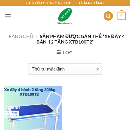
Skip
CHUYÊN CUNG CẤP THIẾT BỊ NÂNG HÀNG
to
0
content
TRANG CHỦ
/
SẢN PHẨM ĐƯỢC GẮN THẺ “XE ĐẨY 4
BÁNH 2 TẦNG XTB100T2”
LỌC