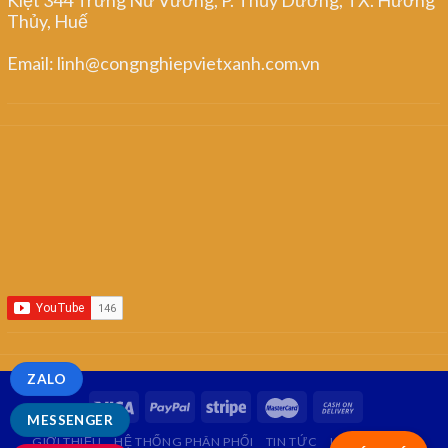
Thủy, Huế
Email: linh@congnghiepvietxanh.com.vn
ZALO
MESSENGER
GIỚI THIỆU
HỆ THỐNG PHÂN PHỐI
TIN TỨC
LIÊN HỆ
FAQ