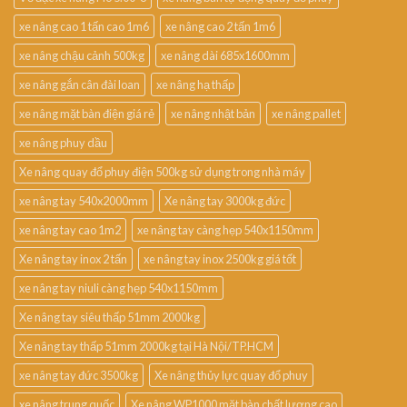
xe nâng cao 1 tấn cao 1m6
xe nâng cao 2 tấn 1m6
xe nâng chậu cảnh 500kg
xe nâng dài 685x1600mm
xe nâng gắn cân đài loan
xe nâng hạ thấp
xe nâng mặt bàn điện giá rẻ
xe nâng nhật bản
xe nâng pallet
xe nâng phuy dầu
Xe nâng quay đổ phuy điện 500kg sử dụng trong nhà máy
xe nâng tay 540x2000mm
Xe nâng tay 3000kg đức
xe nâng tay cao 1m2
xe nâng tay càng hẹp 540x1150mm
Xe nâng tay inox 2 tấn
xe nâng tay inox 2500kg giá tốt
xe nâng tay niuli càng hẹp 540x1150mm
Xe nâng tay siêu thấp 51mm 2000kg
Xe nâng tay thấp 51mm 2000kg tại Hà Nội/TP.HCM
xe nâng tay đức 3500kg
Xe nâng thủy lực quay đổ phuy
xe nâng trung quốc
Xe nâng WP1000 mặt bàn chất lượng cao