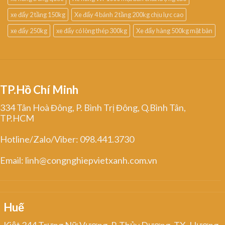
xe đẩy 2 tầng 150kg
Xe đẩy 4 bánh 2 tầng 200kg chịu lực cao
xe đẩy 250kg
xe đẩy có lòng thép 300kg
Xe đẩy hàng 500kg mặt bàn
TP.Hồ Chí Minh
334 Tân Hoà Đông, P. Bình Trị Đông, Q.Bình Tân,
TP.HCM
Hotline/Zalo/Viber: 098.441.3730
Email: linh@congnghiepvietxanh.com.vn
Huế
Kiệt 344 Trưng Nữ Vương, P. Thủy Dương, TX. Hương