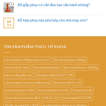
Bộ gắp phuy có cần đào tạo vận hành không?
Bộ kẹp phuy nào phù hợp cho nhà máy sơn?
04
Th8
TÌM SẢN PHẨM THEO TỪ KHÓA
bàn nâng nhỏ 350kg nâng cao 1m5
Bán Xe nâng tay 2500kg
bàn nâng cây cảnh
bàn nâng nhập khẩu
bàn nâng thủy lực 3500kg
bán xe nâng điện cao
bộ nguồn nhập khẩu DC 24V
Lốp xe nâng Casumina chất lượng
lốp xe Xúc lật 29.5-25
thang nâng người điện
thang nâng tự hành 8m
thang nâng đôi
Vỏ xe nâng Casumina 28x9-15 (8.15-15)
Vỏ xe nâng DEESTONE
Vỏ đặc xe nâng Pio 5.00-8
xe nâng bán tự động quay đổ phuy