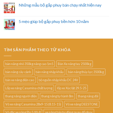
Những mẫu bộ gắp phuy bán chạy nhất hiện nay
5 mẹo giúp bộ gắp phuy bền hơn 10 năm
TÌM SẢN PHẨM THEO TỪ KHÓA
bàn nâng nhỏ 350kg nâng cao 1m5
Bán Xe nâng tay 2500kg
bàn nâng cây cảnh
bàn nâng nhập khẩu
bàn nâng thủy lực 3500kg
bán xe nâng điện cao
bộ nguồn nhập khẩu DC 24V
Lốp xe nâng Casumina chất lượng
lốp xe Xúc lật 29.5-25
thang nâng người điện
thang nâng tự hành 8m
thang nâng đôi
Vỏ xe nâng Casumina 28x9-15 (8.15-15)
Vỏ xe nâng DEESTONE
Vỏ đặc xe nâng Pio 5.00-8
xe nâng bán tự động quay đổ phuy