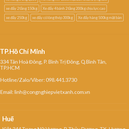
xe đẩy 2 tầng 150kg
Xe đẩy 4 bánh 2 tầng 200kg chịu lực cao
xe đẩy 250kg
xe đẩy có lòng thép 300kg
Xe đẩy hàng 500kg mặt bàn
TP.Hồ Chí Minh
334 Tân Hoà Đông, P. Bình Trị Đông, Q.Bình Tân,
TP.HCM
Hotline/Zalo/Viber: 098.441.3730
Email: linh@congnghiepvietxanh.com.vn
Huế
Kiệt 344 Trưng Nữ Vương, P. Thủy Dương, TX. Hương