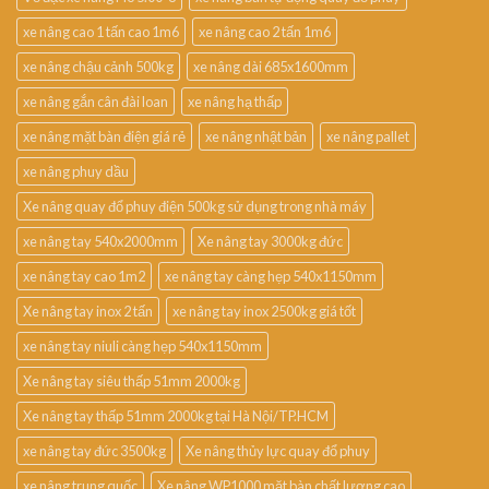
xe nâng cao 1 tấn cao 1m6
xe nâng cao 2 tấn 1m6
xe nâng chậu cảnh 500kg
xe nâng dài 685x1600mm
xe nâng gắn cân đài loan
xe nâng hạ thấp
xe nâng mặt bàn điện giá rẻ
xe nâng nhật bản
xe nâng pallet
xe nâng phuy dầu
Xe nâng quay đổ phuy điện 500kg sử dụng trong nhà máy
xe nâng tay 540x2000mm
Xe nâng tay 3000kg đức
xe nâng tay cao 1m2
xe nâng tay càng hẹp 540x1150mm
Xe nâng tay inox 2 tấn
xe nâng tay inox 2500kg giá tốt
xe nâng tay niuli càng hẹp 540x1150mm
Xe nâng tay siêu thấp 51mm 2000kg
Xe nâng tay thấp 51mm 2000kg tại Hà Nội/TP.HCM
xe nâng tay đức 3500kg
Xe nâng thủy lực quay đổ phuy
xe nâng trung quốc
Xe nâng WP1000 mặt bàn chất lượng cao