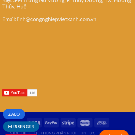
Thủy, Huế
Email: linh@congnghiepvietxanh.com.vn
ZALO
MESSENGER
GIỚI THIỆU
HỆ THỐNG PHÂN PHỐI
TIN TỨC
LIÊN HỆ
FAQ