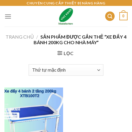
Skip
CHUYÊN CUNG CẤP THIẾT BỊ NÂNG HÀNG
to
0
content
TRANG CHỦ
/
SẢN PHẨM ĐƯỢC GẮN THẺ “XE ĐẨY 4
BÁNH 200KG CHO NHÀ MÁY”
LỌC