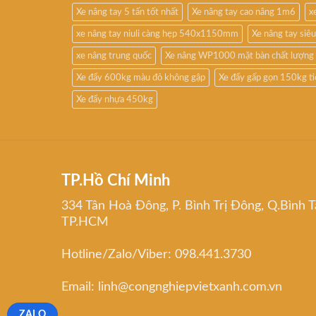
Xe nâng tay 5 tấn tốt nhất
Xe nâng tay cao nâng 1m6
x
xe nâng tay niuli càng hẹp 540x1150mm
Xe nâng tay si
xe nâng trung quốc
Xe nâng WP1000 mặt bàn chất lượng
Xe đẩy 600kg màu đỏ không gập
Xe đẩy gấp gọn 150kg t
Xe đẩy nhựa 450kg
TP.Hồ Chí Minh
334 Tân Hoà Đông, P. Bình Trị Đông, Q.Bình T
TP.HCM
Hotline/Zalo/Viber: 098.441.3730
Email: linh@congnghiepvietxanh.com.vn
ZALO