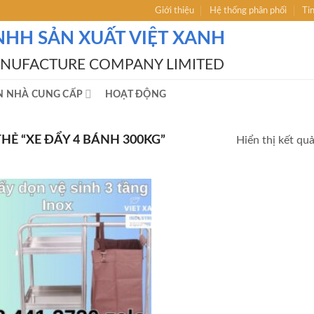
Giới thiệu
Hệ thống phân phối
Ti
NHH SẢN XUẤT VIỆT XANH
ANUFACTURE COMPANY LIMITED
N NHÀ CUNG CẤP
HOẠT ĐỘNG
Ẻ “XE ĐẨY 4 BÁNH 300KG”
Hiển thị kết qu