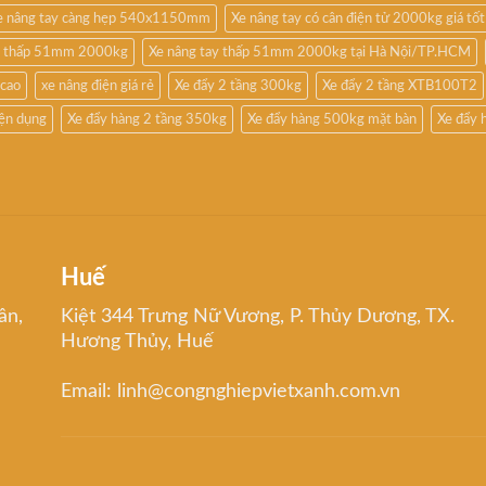
e nâng tay càng hẹp 540x1150mm
Xe nâng tay có cân điện tử 2000kg giá tốt
êu thấp 51mm 2000kg
Xe nâng tay thấp 51mm 2000kg tại Hà Nội/TP.HCM
 cao
xe nâng điện giá rẻ
Xe đẩy 2 tầng 300kg
Xe đẩy 2 tầng XTB100T2
iện dụng
Xe đẩy hàng 2 tầng 350kg
Xe đẩy hàng 500kg mặt bàn
Xe đẩy 
Huế
ân,
Kiệt 344 Trưng Nữ Vương, P. Thủy Dương, TX.
Hương Thủy, Huế
Email: linh@congnghiepvietxanh.com.vn