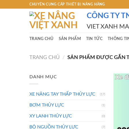
Skip
CHUYÊN CUNG CẤP THIẾT BỊ NÂNG HÀNG
to
CÔNG TY T
content
VIET XANH M
TRANG CHỦ
SẢN PHẨM
TIN TỨC
THÔNG TI
TRANG CHỦ
/
SẢN PHẨM ĐƯỢC GẮN TH
DANH MỤC
XE NÂNG TAY THẤP THỦY LỰC
(17)
BƠM THỦY LỰC
(1)
XY LANH THỦY LỰC
(0)
BỘ NGUỒN THỦY LỰC
(7)