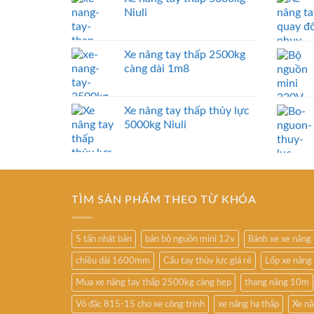
Niuli
Xe nâng tay thấp 2500kg
càng dài 1m8
Xe nâng tay thấp thủy lực
5000kg Niuli
TÌM SẢN PHẨM THEO TỪ KHÓA
5 tấn nhật bản
bán bộ nguồn mini 12v
Bánh xe xe nâng
chiều dài 1600mm
Cẩu tay thủy lực giá rẻ
Lốp xe nâng
Mua xe nâng tay thấp 2500kg càng hẹp
thang nâng 10m
Vỏ đặc 815-15 cho xe công trình
xe nâng hạ thấp
Xe nâ