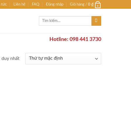
n tức
Liên hệ
FAQ
Đăng nhập
Giỏ hàng /
0
₫
0
Tìm
kiếm:
Hotline: 098 441 3730
ả duy nhất