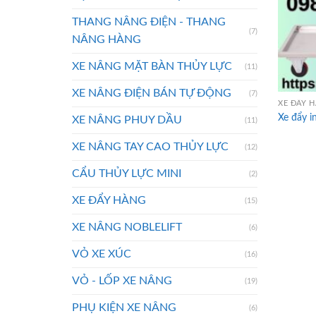
THANG NÂNG ĐIỆN - THANG
(7)
NÂNG HÀNG
XE NÂNG MẶT BÀN THỦY LỰC
(11)
XE NÂNG ĐIỆN BÁN TỰ ĐỘNG
(7)
XE ĐẨY 
Xe đẩy i
XE NÂNG PHUY DẦU
(11)
XE NÂNG TAY CAO THỦY LỰC
(12)
CẨU THỦY LỰC MINI
(2)
XE ĐẨY HÀNG
(15)
XE NÂNG NOBLELIFT
(6)
VỎ XE XÚC
(16)
VỎ - LỐP XE NÂNG
(19)
PHỤ KIỆN XE NÂNG
(6)