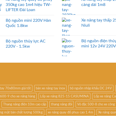
350kg cao 1m4 hiệu TW-
càng dài 1m8
LIFTER Đài Loan
Xe nâng tay thấp 
Bộ nguồn mini 220V Hàn
Niuli
Quốc 1.8kw
Bộ nguồn điện thủy
Bộ nguồn thủy lực AC
mini 12v 24V 220V
220V - 1.5kw
 tay 70x80mm giá tốt
bán xe nâng tay inox
bộ nguồn nhập khẩu DC 24V
 600-9 cho xe nâng hàng
Lốp xe nâng 825-15 CASUMINA
Lốp xe nâng Ca
Thang nâng điện 10m cao cấp
thang nâng đôi
Vỏ đặc 500-8 cho xe công 
ng mặt bàn chất lượng 500kg
xe nâng quay đổ phuy cao 1.4m
Xe nâng qua