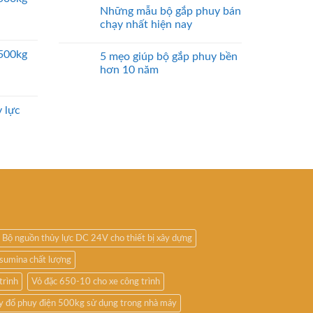
Những mẫu bộ gắp phuy bán
chạy nhất hiện nay
2500kg
5 mẹo giúp bộ gắp phuy bền
hơn 10 năm
 lực
Bộ nguồn thủy lực DC 24V cho thiết bị xây dựng
sumina chất lượng
trình
Vỏ đặc 650-10 cho xe công trình
y đổ phuy điện 500kg sử dụng trong nhà máy