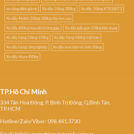
xe nâng điện giá rẻ
Xe đẩy 2 tầng 300kg
Xe đẩy 2 tầng XTB100T2
Xe đẩy 4 bánh 2 tầng 200kg chịu lực cao
Xe đẩy 600kg màu đỏ không gập
Xe đẩy gấp gọn 150kg tiện dụng
Xe đẩy hàng 2 tầng 350kg
Xe đẩy hàng 500kg mặt bàn
Xe đẩy hàng công nghiệp
Xe đẩy inox dọn vệ sinh 3 tầng
Xe đẩy nhựa 450kg
TP.Hồ Chí Minh
334 Tân Hoà Đông, P. Bình Trị Đông, Q.Bình Tân,
TP.HCM
Hotline/Zalo/Viber: 098.441.3730
Email: linh@congnghiepvietxanh.com.vn