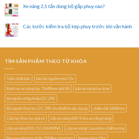
Xe nâng 2.5 tấn dùng bộ gắp phuy nào?
Các bước kiểm tra bộ kẹp phuy trước khi vận hành
TÌM SẢN PHẨM THEO TỪ KHÓA
5 tấn nhật bản
bán bộ nguồn mini 12v
Bánh xe xe nâng tay 70x80mm giá tốt
bán xe nâng tay inox
bộ nguồn nhập khẩu DC 24V
Bộ nguồn thủy lực DC 24V cho thiết bị xây dựng
chiều dài 1600mm
Cẩu tay thủy lực giá rẻ
Lốp xe nâng 600-9 cho xe nâng hàng
Lốp xe nâng 825-15 CASUMINA
Lốp xe nâng Casumina chất lượng
Mua xe nâng tay thấp 2500kg càng hẹp
thang nâng 10m