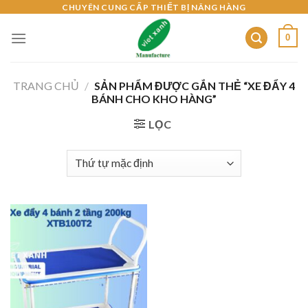
Skip
CHUYÊN CUNG CẤP THIẾT BỊ NÂNG HÀNG
to
0
content
TRANG CHỦ
/
SẢN PHẨM ĐƯỢC GẮN THẺ “XE ĐẨY 4
BÁNH CHO KHO HÀNG”
LỌC