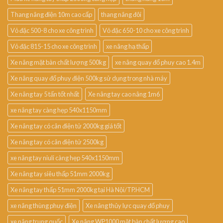
Thang nâng điện 10m cao cấp
thang nâng đôi
Vỏ đặc 500-8 cho xe công trình
Vỏ đặc 650-10 cho xe công trình
Vỏ đặc 815-15 cho xe công trình
xe nâng hạ thấp
Xe nâng mặt bàn chất lượng 500kg
xe nâng quay đổ phuy cao 1.4m
Xe nâng quay đổ phuy điện 500kg sử dụng trong nhà máy
Xe nâng tay 5 tấn tốt nhất
Xe nâng tay cao nâng 1m6
xe nâng tay càng hẹp 540x1150mm
Xe nâng tay có cân điện tử 2000kg giá tốt
Xe nâng tay có cân điện tử 2500kg
xe nâng tay niuli càng hẹp 540x1150mm
Xe nâng tay siêu thấp 51mm 2000kg
Xe nâng tay thấp 51mm 2000kg tại Hà Nội/TP.HCM
xe nâng thùng phuy điện
Xe nâng thủy lực quay đổ phuy
xe nâng trung quốc
Xe nâng WP1000 mặt bàn chất lượng cao