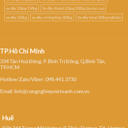
xe đẩy 2 tầng 150kg
Xe đẩy 4 bánh 2 tầng 200kg chịu lực cao
xe đẩy 250kg
xe đẩy có lòng thép 300kg
Xe đẩy hàng 500kg mặt bàn
TP.Hồ Chí Minh
334 Tân Hoà Đông, P. Bình Trị Đông, Q.Bình Tân,
TP.HCM
Hotline/Zalo/Viber: 098.441.3730
Email: linh@congnghiepvietxanh.com.vn
Huế
Kiệt 344 Trưng Nữ Vương, P. Thủy Dương, TX. Hương