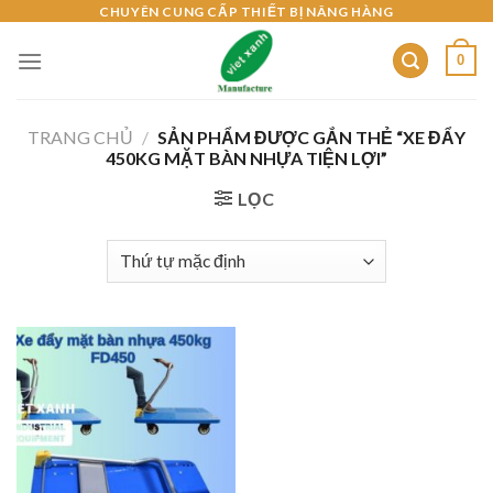
Skip
CHUYÊN CUNG CẤP THIẾT BỊ NÂNG HÀNG
to
0
content
TRANG CHỦ
/
SẢN PHẨM ĐƯỢC GẮN THẺ “XE ĐẨY
450KG MẶT BÀN NHỰA TIỆN LỢI”
LỌC