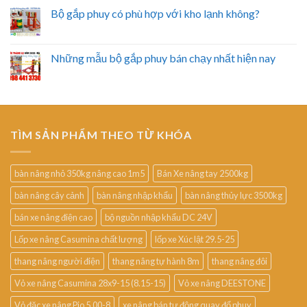
Bộ gắp phuy có phù hợp với kho lạnh không?
Những mẫu bộ gắp phuy bán chạy nhất hiện nay
TÌM SẢN PHẨM THEO TỪ KHÓA
bàn nâng nhỏ 350kg nâng cao 1m5
Bán Xe nâng tay 2500kg
bàn nâng cây cảnh
bàn nâng nhập khẩu
bàn nâng thủy lực 3500kg
bán xe nâng điện cao
bộ nguồn nhập khẩu DC 24V
Lốp xe nâng Casumina chất lượng
lốp xe Xúc lật 29.5-25
thang nâng người điện
thang nâng tự hành 8m
thang nâng đôi
Vỏ xe nâng Casumina 28x9-15 (8.15-15)
Vỏ xe nâng DEESTONE
Vỏ đặc xe nâng Pio 5.00-8
xe nâng bán tự động quay đổ phuy