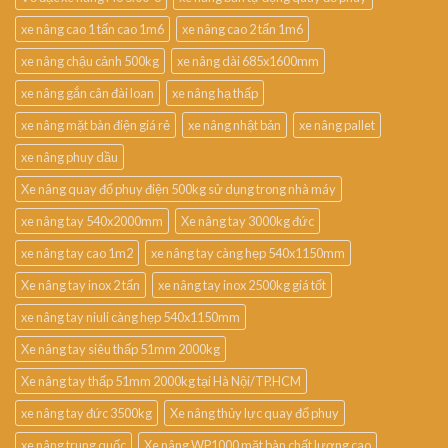
xe nâng cao 1 tấn cao 1m6
xe nâng cao 2 tấn 1m6
xe nâng chậu cảnh 500kg
xe nâng dài 685x1600mm
xe nâng gắn cân đài loan
xe nâng hạ thấp
xe nâng mặt bàn điện giá rẻ
xe nâng nhật bản
xe nâng pallet
xe nâng phuy dầu
Xe nâng quay đổ phuy điện 500kg sử dụng trong nhà máy
xe nâng tay 540x2000mm
Xe nâng tay 3000kg đức
xe nâng tay cao 1m2
xe nâng tay càng hẹp 540x1150mm
Xe nâng tay inox 2 tấn
xe nâng tay inox 2500kg giá tốt
xe nâng tay niuli càng hẹp 540x1150mm
Xe nâng tay siêu thấp 51mm 2000kg
Xe nâng tay thấp 51mm 2000kg tại Hà Nội/TP.HCM
xe nâng tay đức 3500kg
Xe nâng thủy lực quay đổ phuy
xe nâng trung quốc
Xe nâng WP1000 mặt bàn chất lượng cao