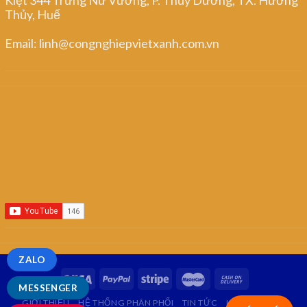
Thủy, Huế
Email: linh@congnghiepvietxanh.com.vn
ZALO
MESSENGER
GIỚI THIỆU
HỆ THỐNG PHÂN PHỐI
TIN TỨC
LIÊN HỆ
FAQ