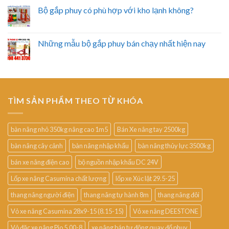
Bộ gắp phuy có phù hợp với kho lạnh không?
Những mẫu bộ gắp phuy bán chạy nhất hiện nay
TÌM SẢN PHẨM THEO TỪ KHÓA
bàn nâng nhỏ 350kg nâng cao 1m5
Bán Xe nâng tay 2500kg
bàn nâng cây cảnh
bàn nâng nhập khẩu
bàn nâng thủy lực 3500kg
bán xe nâng điện cao
bộ nguồn nhập khẩu DC 24V
Lốp xe nâng Casumina chất lượng
lốp xe Xúc lật 29.5-25
thang nâng người điện
thang nâng tự hành 8m
thang nâng đôi
Vỏ xe nâng Casumina 28x9-15 (8.15-15)
Vỏ xe nâng DEESTONE
Vỏ đặc xe nâng Pio 5.00-8
xe nâng bán tự động quay đổ phuy