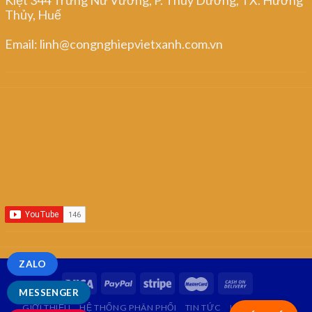
Thủy, Huế
Email: linh@congnghiepvietxanh.com.vn
ZALO
MESSENGER
GIỚI THIỆU
HỆ THỐNG PHÂN PHỐI
TIN TỨC
LIÊN HỆ
FAQ