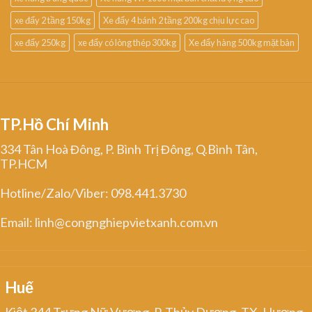
xe đẩy 2 tầng 150kg
Xe đẩy 4 bánh 2 tầng 200kg chịu lực cao
xe đẩy 250kg
xe đẩy có lòng thép 300kg
Xe đẩy hàng 500kg mặt bàn
TP.Hồ Chí Minh
334 Tân Hoà Đông, P. Bình Trị Đông, Q.Bình Tân,
TP.HCM
Hotline/Zalo/Viber: 098.441.3730
Email: linh@congnghiepvietxanh.com.vn
Huế
Kiệt 344 Trưng Nữ Vương, P. Thủy Dương, TX. Hương