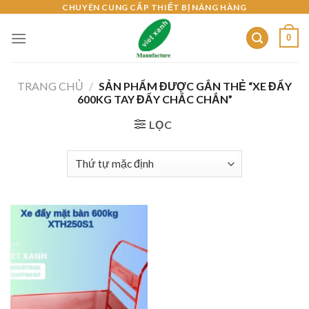
Skip
CHUYÊN CUNG CẤP THIẾT BỊ NÂNG HÀNG
to
0
content
TRANG CHỦ
/
SẢN PHẨM ĐƯỢC GẮN THẺ “XE ĐẨY
600KG TAY ĐẨY CHẮC CHẮN”
LỌC