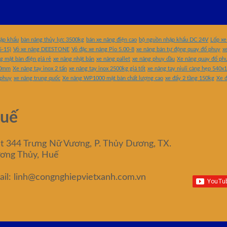
hập khẩu
bàn nâng thủy lực 3500kg
bán xe nâng điện cao
bộ nguồn nhập khẩu DC 24V
Lốp xe
5-15)
Vỏ xe nâng DEESTONE
Vỏ đặc xe nâng Pio 5.00-8
xe nâng bán tự động quay đổ phuy
x
g mặt bàn điện giá rẻ
xe nâng nhật bản
xe nâng pallet
xe nâng phuy dầu
Xe nâng quay đổ ph
50mm
Xe nâng tay inox 2 tấn
xe nâng tay inox 2500kg giá tốt
xe nâng tay niuli càng hẹp 54
 phuy
xe nâng trung quốc
Xe nâng WP1000 mặt bàn chất lượng cao
xe đẩy 2 tầng 150kg
Xe đ
uế
ệt 344 Trưng Nữ Vương, P. Thủy Dương, TX.
ơng Thủy, Huế
ail: linh@congnghiepvietxanh.com.vn