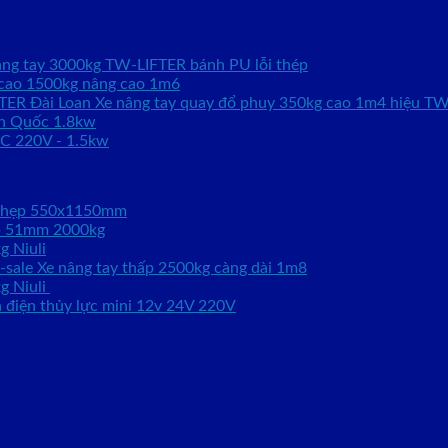
âng tay 3000kg TW-LIFTER bánh PU lỗi thép
 cao 1500kg nâng cao 1m6
Xe nâng tay quay đổ phuy 350kg cao 1m4 hiệu TW
̀n Quốc 1.8kw
AC 220V - 1.5kw
g hẹp 550x1150mm
́p 51mm 2000kg
g Niuli
Xe nâng tay thấp 2500kg càng dài 1m8
kg Niuli
n điện thủy lực mini 12v 24V 220V