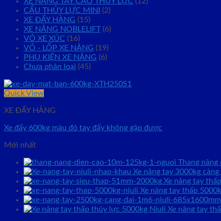
XE NÂNG TAY CAO THỦY LỰC
(12)
CẨU THỦY LỰC MINI
(2)
XE ĐẨY HÀNG
(15)
XE NÂNG NOBLELIFT
(6)
VỎ XE XÚC
(16)
VỎ - LỐP XE NÂNG
(19)
PHỤ KIỆN XE NÂNG
(6)
Chưa phân loại
(45)
Quick View
XE ĐẨY HÀNG
Xe đẩy 600kg màu đỏ tay đẩy không gập được
Mới nhất
Thang nâng
Xe nâng tay 3000kg càn
Xe nâng tay thâ
Xe nâng tay thấp 5000k
Xe nâng tay thấ