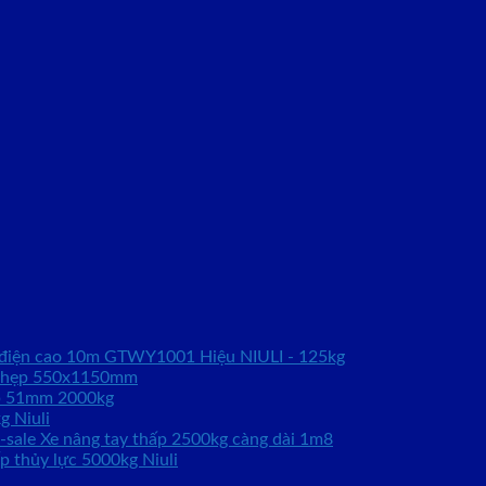
 điện cao 10m GTWY1001 Hiệu NIULI - 125kg
g hẹp 550x1150mm
́p 51mm 2000kg
g Niuli
Xe nâng tay thấp 2500kg càng dài 1m8
p thủy lực 5000kg Niuli