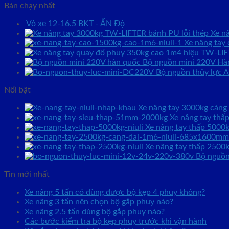
Bán chạy nhất
Vỏ xe 12-16.5 BKT - ẤN Độ
Xe n
Xe nâng tay
Bộ nguồn mini 220V Ha
Bộ nguồn thủy lực 
Nổi bật
Xe nâng tay 3000kg càn
Xe nâng tay thâ
Xe nâng tay thấp 5000k
Xe nâng tay thấp 2500
Bộ nguồ
Tin mới nhất
Xe nâng 5 tấn có dùng được bộ kẹp 4 phuy không?
Xe nâng 3 tấn nên chọn bộ gắp phuy nào?
Xe nâng 2.5 tấn dùng bộ gắp phuy nào?
Các bước kiểm tra bộ kẹp phuy trước khi vận hành