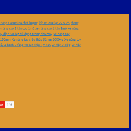
 nâng Casumina chất lượng
lốp xe Xúc lật 29.5-25
thang
e nâng cao 1 tấn cao 1m6
xe nâng cao 2 tấn 1m6
xe nâng
uy điện 500kg sử dụng trong nhà máy
xe nâng tay
0x1150mm
Xe nâng tay siêu thấp 51mm 2000kg
Xe nâng tay
ẩy 4 bánh 2 tầng 200kg chịu lực cao
xe đẩy 250kg
xe đẩy