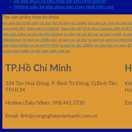
Bộ gắp phuy có phù hợp với kho lạnh không?
Những mẫu bộ gắp phuy bán chạy nhất hiện nay
Tìm sản phẩm theo từ khóa
bàn nâng nhỏ 350kg nâng cao 1m5
Bán Xe nâng tay 2500kg
bàn nâng cây cảnh
bàn nâng n
nâng người điện
thang nâng tự hành 8m
thang nâng đôi
Vỏ xe nâng Casumina 28x9-15 (8.1
chậu cảnh 500kg
xe nâng dài 685x1600mm
xe nâng gắn cân đài loan
xe nâng hạ thấp
xe nân
540x2000mm
Xe nâng tay 3000kg đức
xe nâng tay cao 1m2
xe nâng tay càng hẹp 540x11
thấp 51mm 2000kg tại Hà Nội/TP.HCM
xe nâng tay đức 3500kg
Xe nâng thủy lực quay đổ
có lòng thép 300kg
Xe đẩy hàng 500kg mặt bàn
TP.Hồ Chí Minh
H
334 Tân Hoà Đông, P. Bình Trị Đông, Q.Bình Tân,
Ki
TP.HCM
Hư
Hotline/Zalo/Viber: 098.441.3730
Em
Email: linh@congnghiepvietxanh.com.vn