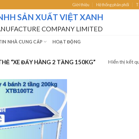
Giới thiệu
Hệ thống phân phối
T
NHH SẢN XUẤT VIỆT XANH
ANUFACTURE COMPANY LIMITED
IN NHÀ CUNG CẤP
HOẠT ĐỘNG
Hiển thị kết q
HẺ “XE ĐẨY HÀNG 2 TẦNG 150KG”