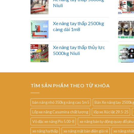
Niuli
Xe nâng tay thấp 2500kg
càng dài 1m8
Xe nâng tay thấp thủy lực
5000kg Niuli
TÌM SẢN PHẨM THEO TỪ KHÓA
bàn nâng nhỏ 350kg nâng cao 1m5
Bán Xe nâng tay 2500k
Lốp xe nâng Casumina chất lượng
lốp xe Xúc lật 29.5-25
Vỏ đặc xe nâng Pio 5.00-8
xe nâng bán tự động quay đổ ph
xe nâng hạ thấp
xe nâng mặt bàn điện giá rẻ
xe nâng nhậ