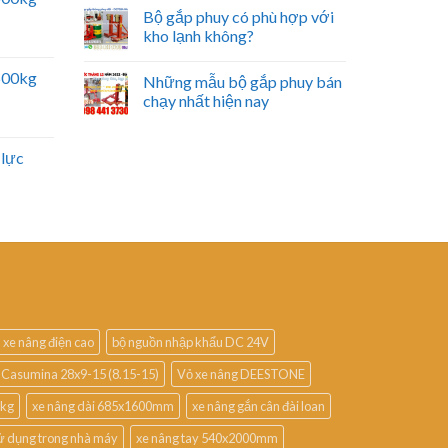
Bộ gắp phuy có phù hợp với
kho lạnh không?
2500kg
Những mẫu bộ gắp phuy bán
chạy nhất hiện nay
 lực
 xe nâng điện cao
bộ nguồn nhập khẩu DC 24V
 Casumina 28x9-15 (8.15-15)
Vỏ xe nâng DEESTONE
0kg
xe nâng dài 685x1600mm
xe nâng gắn cân đài loan
ử dụng trong nhà máy
xe nâng tay 540x2000mm