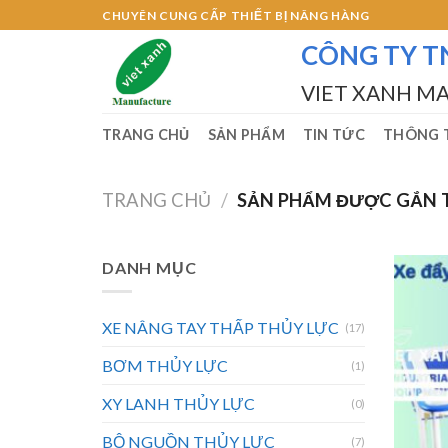
Skip
CHUYÊN CUNG CẤP THIẾT BỊ NÂNG HÀNG
to
CÔNG TY T
content
VIET XANH M
TRANG CHỦ
SẢN PHẨM
TIN TỨC
THÔNG T
TRANG CHỦ
/
SẢN PHẨM ĐƯỢC GẮN T
DANH MỤC
XE NÂNG TAY THẤP THỦY LỰC
(17)
BƠM THỦY LỰC
(1)
XY LANH THỦY LỰC
(0)
BỘ NGUỒN THỦY LỰC
(7)