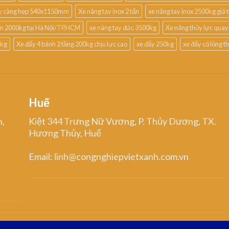
ay càng hẹp 540x1150mm
Xe nâng tay inox 2 tấn
xe nâng tay inox 2500kg giá t
m 2000kg tại Hà Nội/TP.HCM
xe nâng tay đức 3500kg
Xe nâng thủy lực quay
0kg
Xe đẩy 4 bánh 2 tầng 200kg chịu lực cao
xe đẩy 250kg
xe đẩy có lòng 
Huế
n,
Kiệt 344 Trưng Nữ Vương, P. Thủy Dương, TX.
Hương Thủy, Huế
Email: linh@congnghiepvietxanh.com.vn