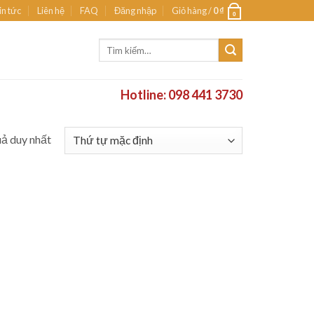
in tức
Liên hệ
FAQ
Đăng nhập
Giỏ hàng /
0
₫
0
Tìm
kiếm:
Hotline: 098 441 3730
uả duy nhất