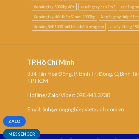
Xe nâng tay 3000kg đức
xe nâng tay cao 1m2
xe nâng t
Xe nâng tay siêu thấp 51mm 2000kg
Xe nâng tay thấp 51m
Xe nâng WP1000 mặt bàn chất lượng cao
xe đẩy 2 tầng 15
TP.Hồ Chí Minh
334 Tân Hoà Đông, P. Bình Trị Đông, Q.Bình Tâ
TP.HCM
Hotline/Zalo/Viber: 098.441.3730
Email: linh@congnghiepvietxanh.com.vn
ZALO
MESSENGER