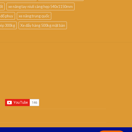
ốt
xe nâng tay niuli càng hẹp 540x1150mm
 đổ phuy
xe nâng trung quốc
thép 300kg
Xe đẩy hàng 500kg mặt bàn