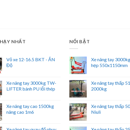
CHẠY NHẤT
NỔI BẬT
Vỏ xe 12-16.5 BKT - ẤN
Xe nâng tay 3000kg
Độ
hẹp 550x1150mm
Xe nâng tay 3000kg TW-
Xe nâng tay thấp 
LIFTER bánh PU lỗi thép
2000kg
Xe nâng tay cao 1500kg
Xe nâng tay thấp 
nâng cao 1m6
Niuli
Xe nâng tay quay đổ phuy
Xe nâng tay thấp 