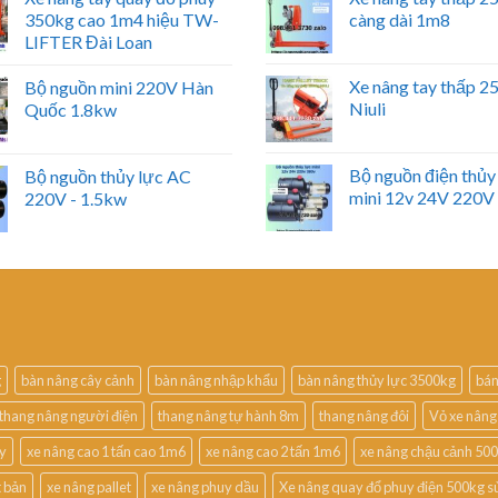
350kg cao 1m4 hiệu TW-
càng dài 1m8
LIFTER Đài Loan
Xe nâng tay thấp 
Bộ nguồn mini 220V Hàn
Niuli
Quốc 1.8kw
Bộ nguồn điện thủy
Bộ nguồn thủy lực AC
mini 12v 24V 220V
220V - 1.5kw
g
bàn nâng cây cảnh
bàn nâng nhập khẩu
bàn nâng thủy lực 3500kg
bán
thang nâng người điện
thang nâng tự hành 8m
thang nâng đôi
Vỏ xe nâng
uy
xe nâng cao 1 tấn cao 1m6
xe nâng cao 2 tấn 1m6
xe nâng chậu cảnh 50
t bản
xe nâng pallet
xe nâng phuy dầu
Xe nâng quay đổ phuy điện 500kg s