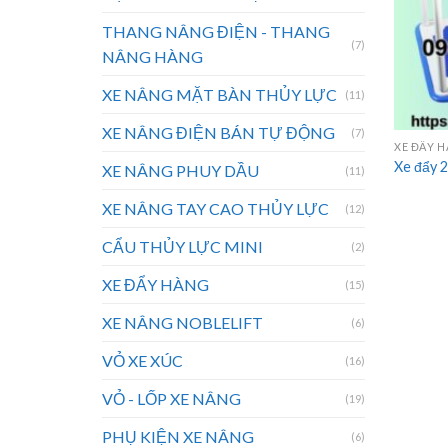
THANG NÂNG ĐIỆN - THANG
(7)
NÂNG HÀNG
XE NÂNG MẶT BÀN THỦY LỰC
(11)
XE NÂNG ĐIỆN BÁN TỰ ĐỘNG
(7)
XE ĐẨY 
Xe đẩy 
XE NÂNG PHUY DẦU
(11)
XE NÂNG TAY CAO THỦY LỰC
(12)
CẨU THỦY LỰC MINI
(2)
XE ĐẨY HÀNG
(15)
XE NÂNG NOBLELIFT
(6)
VỎ XE XÚC
(16)
VỎ - LỐP XE NÂNG
(19)
PHỤ KIỆN XE NÂNG
(6)