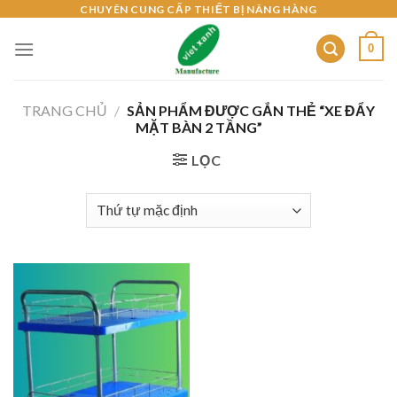
Skip
CHUYÊN CUNG CẤP THIẾT BỊ NÂNG HÀNG
to
0
content
TRANG CHỦ
/
SẢN PHẨM ĐƯỢC GẮN THẺ “XE ĐẨY
MẶT BÀN 2 TẦNG”
LỌC