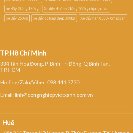
xe đẩy 2 tầng 150kg
Xe đẩy 4 bánh 2 tầng 200kg chịu lực cao
xe đẩy 250kg
xe đẩy có lòng thép 300kg
Xe đẩy hàng 500kg mặt bàn
TP.Hồ Chí Minh
334 Tân Hoà Đông, P. Bình Trị Đông, Q.Bình Tân,
TP.HCM
Hotline/Zalo/Viber: 098.441.3730
Email: linh@congnghiepvietxanh.com.vn
Huế
Kiệt 344 Trưng Nữ Vương, P. Thủy Dương, TX. Hương