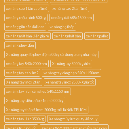
xe nâng cao 1 tấn cao 1m6
xe nâng cao 2 tấn 1m6
xe nâng chậu cảnh 500kg
xe nâng dài 685x1600mm
xe nâng gắn cân đài loan
xe nâng hạ thấp
xe nâng mặt bàn điện giá rẻ
xe nâng nhật bản
xe nâng pallet
xe nâng phuy dầu
Xe nâng quay đổ phuy điện 500kg sử dụng trong nhà máy
xe nâng tay 540x2000mm
Xe nâng tay 3000kg đức
xe nâng tay cao 1m2
xe nâng tay càng hẹp 540x1150mm
Xe nâng tay inox 2 tấn
xe nâng tay inox 2500kg giá tốt
xe nâng tay niuli càng hẹp 540x1150mm
Xe nâng tay siêu thấp 51mm 2000kg
Xe nâng tay thấp 51mm 2000kg tại Hà Nội/TP.HCM
xe nâng tay đức 3500kg
Xe nâng thủy lực quay đổ phuy
xe nâng trung quốc
Xe nâng WP1000 mặt bàn chất lượng cao