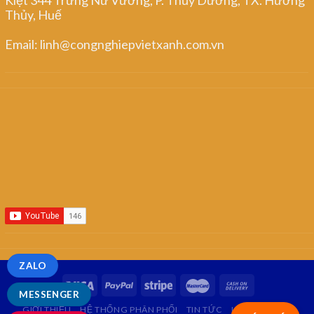
Thủy, Huế
Email: linh@congnghiepvietxanh.com.vn
ZALO
MESSENGER
GIỚI THIỆU
HỆ THỐNG PHÂN PHỐI
TIN TỨC
LIÊN HỆ
FAQ