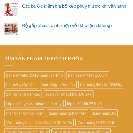
Các bước kiểm tra bộ kẹp phuy trước khi vận hành
Bộ gắp phuy có phù hợp với kho lạnh không?
TÌM SẢN PHẨM THEO TỪ KHÓA
bàn nâng nhỏ 350kg nâng cao 1m5
Bán Xe nâng tay 2500kg
bàn nâng cây cảnh
bàn nâng nhập khẩu
bàn nâng thủy lực 3500kg
bán xe nâng điện cao
bộ nguồn nhập khẩu DC 24V
Lốp xe nâng Casumina chất lượng
lốp xe Xúc lật 29.5-25
thang nâng người điện
thang nâng tự hành 8m
thang nâng đôi
Vỏ xe nâng Casumina 28x9-15 (8.15-15)
Vỏ xe nâng DEESTONE
Vỏ đặc xe nâng Pio 5.00-8
xe nâng bán tự động quay đổ phuy