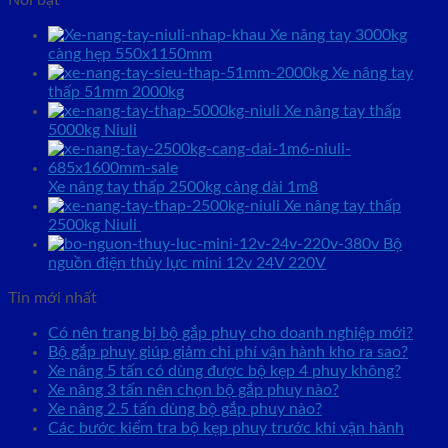
Nổi bật
Xe nâng tay 3000kg
càng hẹp 550x1150mm
Xe nâng tay
thấp 51mm 2000kg
Xe nâng tay thấp
5000kg Niuli
Xe nâng tay thấp 2500kg càng dài 1m8
Xe nâng tay thấp
2500kg Niuli
Bộ
nguồn điện thủy lực mini 12v 24V 220V
Tin mới nhất
Có nên trang bị bộ gắp phuy cho doanh nghiệp mới?
Bộ gắp phuy giúp giảm chi phí vận hành kho ra sao?
Xe nâng 5 tấn có dùng được bộ kẹp 4 phuy không?
Xe nâng 3 tấn nên chọn bộ gắp phuy nào?
Xe nâng 2.5 tấn dùng bộ gắp phuy nào?
Các bước kiểm tra bộ kẹp phuy trước khi vận hành