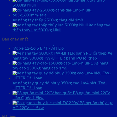
Xe nâng tay thấp
5000kg Niuli
Xe nâng tay thấp 2500kg càng dài 1m8
Xe nâng tay
thấp thủy lực 5000kg Niuli
Bán chạy nhất
Vỏ xe 12-16.5 BKT - ẤN Độ
Xe
nâng tay 3000kg TW-LIFTER bánh PU lỗi thép
Xe nâng
tay cao 1500kg nâng cao 1m6
Xe nâng tay quay đổ phuy 350kg cao 1m4 hiệu TW-
LIFTER Đài Loan
Bộ nguồn mini 220V
Hàn Quốc 1.8kw
Bộ nguồn thủy lực
AC 220V - 1.5kw