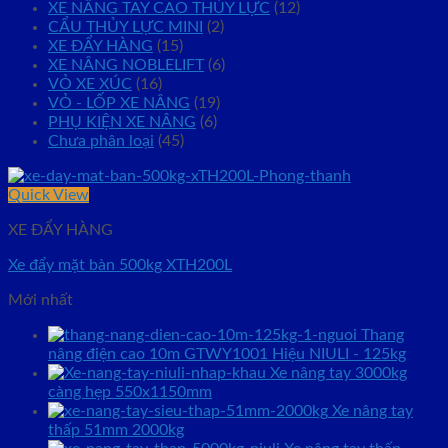
XE NÂNG TAY CAO THỦY LỰC
(12)
CẨU THỦY LỰC MINI
(2)
XE ĐẨY HÀNG
(15)
XE NÂNG NOBLELIFT
(6)
VỎ XE XÚC
(16)
VỎ - LỐP XE NÂNG
(19)
PHỤ KIỆN XE NÂNG
(6)
Chưa phân loại
(45)
Quick View
XE ĐẨY HÀNG
Xe đẩy mặt bàn 500kg XTH200L
Mới nhất
Thang
nâng điện cao 10m GTWY1001 Hiệu NIULI - 125kg
Xe nâng tay 3000kg
càng hẹp 550x1150mm
Xe nâng tay
thấp 51mm 2000kg