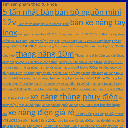
Tìm sản phẩm theo từ khóa
5 tấn nhật bản
bán bộ nguồn mini
12v
bán xe nâng tay
Bánh xe xe nâng tay 70x80mm giá tốt
inox
bộ nguồn nhập khẩu DC 24V
Bộ nguồn thủy lực DC 24V cho thiết bị xây dựng
chiều dài 1600mm
Cẩu tay thủy lực giá rẻ
Lốp xe nâng 600-9 cho xe nâng hàng
Lốp xe
nâng 825-15 CASUMINA
Lốp xe nâng Casumina chất lượng
Mua xe nâng tay thấp 2500kg
thang nâng 10m
càng hẹp
Thang nâng điện 10m cao cấp
thang
nâng đôi
Vỏ đặc 500-8 cho xe công trình
Vỏ đặc 650-10 cho xe công trình
Vỏ đặc 815-15
cho xe công trình
xe nâng hạ thấp
Xe nâng mặt bàn chất lượng 500kg
xe nâng quay đổ
phuy cao 1.4m
Xe nâng quay đổ phuy điện 500kg sử dụng trong nhà máy
Xe nâng tay 5
tấn tốt nhất
Xe nâng tay cao nâng 1m6
xe nâng tay càng hẹp 540x1150mm
Xe nâng tay
có cân điện tử 2000kg giá tốt
Xe nâng tay có cân điện tử 2500kg
xe nâng tay niuli càng
hẹp 540x1150mm
Xe nâng tay siêu thấp 51mm 2000kg
Xe nâng tay thấp 51mm 2000kg
xe nâng thùng phuy điện
tại Hà Nội/TP.HCM
Xe
nâng thủy lực quay đổ phuy
xe nâng trung quốc
Xe nâng WP1000 mặt bàn chất lượng
xe nâng điện giá rẻ
cao
Xe đẩy 2 tầng 300kg
Xe đẩy 2 tầng
XTB100T2
Xe đẩy 4 bánh 2 tầng 200kg chịu lực cao
Xe đẩy 600kg màu đỏ không gập
Xe
đẩy gấp gọn 150kg tiện dụng
Xe đẩy hàng 2 tầng 350kg
Xe đẩy hàng 500kg mặt bàn
Xe