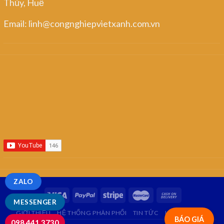
Thủy, Huế
Email: linh@congnghiepvietxanh.com.vn
ZALO
MESSENGER
GIỚI THIỆU
HỆ THỐNG PHÂN PHỐI
TIN TỨC
LIÊN HỆ
FAQ
BÁO GIÁ
098.441.3730