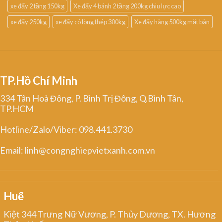
xe đẩy 2 tầng 150kg
Xe đẩy 4 bánh 2 tầng 200kg chịu lực cao
xe đẩy 250kg
xe đẩy có lòng thép 300kg
Xe đẩy hàng 500kg mặt bàn
TP.Hồ Chí Minh
334 Tân Hoà Đông, P. Bình Trị Đông, Q.Bình Tân,
TP.HCM
Hotline/Zalo/Viber: 098.441.3730
Email: linh@congnghiepvietxanh.com.vn
Huế
Kiệt 344 Trưng Nữ Vương, P. Thủy Dương, TX. Hương