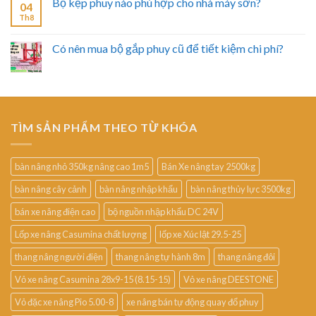
Bộ kẹp phuy nào phù hợp cho nhà máy sơn?
04
Th8
Có nên mua bộ gắp phuy cũ để tiết kiệm chi phí?
TÌM SẢN PHẨM THEO TỪ KHÓA
bàn nâng nhỏ 350kg nâng cao 1m5
Bán Xe nâng tay 2500kg
bàn nâng cây cảnh
bàn nâng nhập khẩu
bàn nâng thủy lực 3500kg
bán xe nâng điện cao
bộ nguồn nhập khẩu DC 24V
Lốp xe nâng Casumina chất lượng
lốp xe Xúc lật 29.5-25
thang nâng người điện
thang nâng tự hành 8m
thang nâng đôi
Vỏ xe nâng Casumina 28x9-15 (8.15-15)
Vỏ xe nâng DEESTONE
Vỏ đặc xe nâng Pio 5.00-8
xe nâng bán tự động quay đổ phuy