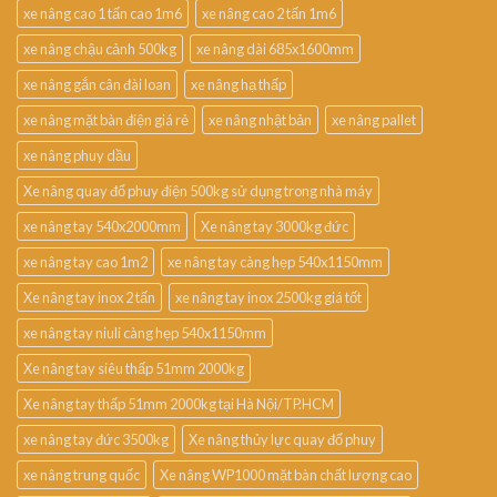
xe nâng cao 1 tấn cao 1m6
xe nâng cao 2 tấn 1m6
xe nâng chậu cảnh 500kg
xe nâng dài 685x1600mm
xe nâng gắn cân đài loan
xe nâng hạ thấp
xe nâng mặt bàn điện giá rẻ
xe nâng nhật bản
xe nâng pallet
xe nâng phuy dầu
Xe nâng quay đổ phuy điện 500kg sử dụng trong nhà máy
xe nâng tay 540x2000mm
Xe nâng tay 3000kg đức
xe nâng tay cao 1m2
xe nâng tay càng hẹp 540x1150mm
Xe nâng tay inox 2 tấn
xe nâng tay inox 2500kg giá tốt
xe nâng tay niuli càng hẹp 540x1150mm
Xe nâng tay siêu thấp 51mm 2000kg
Xe nâng tay thấp 51mm 2000kg tại Hà Nội/TP.HCM
xe nâng tay đức 3500kg
Xe nâng thủy lực quay đổ phuy
xe nâng trung quốc
Xe nâng WP1000 mặt bàn chất lượng cao