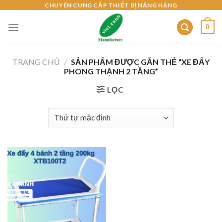
Skip
CHUYÊN CUNG CẤP THIẾT BỊ NÂNG HÀNG
to
0
content
TRANG CHỦ
/
SẢN PHẨM ĐƯỢC GẮN THẺ “XE ĐẨY
PHONG THẠNH 2 TẦNG”
LỌC