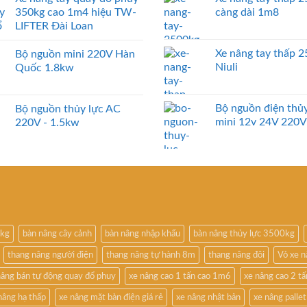
350kg cao 1m4 hiệu TW-
càng dài 1m8
LIFTER Đài Loan
Xe nâng tay thấp 
Bộ nguồn mini 220V Hàn
Niuli
Quốc 1.8kw
Bộ nguồn điện thủy
Bộ nguồn thủy lực AC
mini 12v 24V 220V
220V - 1.5kw
0kg
bàn nâng cây cảnh
bàn nâng nhập khẩu
bàn nâng thủy lực 3500kg
thang nâng người điện
thang nâng tự hành 8m
thang nâng đôi
Vỏ xe 
nâng bán tự động quay đổ phuy
xe nâng cao 1 tấn cao 1m6
xe nâng cao 2 t
nâng hạ thấp
xe nâng mặt bàn điện giá rẻ
xe nâng nhật bản
xe nâng pallet