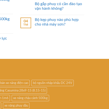
Bộ gắp phuy có cần đào tạo
vận hành không?
2500kg
Bộ kẹp phuy nào phù hợp
04
cho nhà máy sơn?
Th8
 lực
bán xe nâng điện cao
bộ nguồn nhập khẩu DC 24V
nâng Casumina 28x9-15 (8.15-15)
ấn 1m6
xe nâng chậu cảnh 500kg
xe nâng phuy dầu