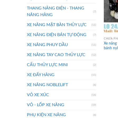
THANG NÂNG ĐIỆN - THANG
(7)
NÂNG HÀNG
XE NÂNG MẶT BÀN THỦY LỰC
(11)
XE NÂNG ĐIỆN BÁN TỰ ĐỘNG
(7)
CHƯA PH
Xe nâng 
XE NÂNG PHUY DẦU
(11)
bánh ny
XE NÂNG TAY CAO THỦY LỰC
(12)
CẨU THỦY LỰC MINI
(2)
XE ĐẨY HÀNG
(15)
XE NÂNG NOBLELIFT
(6)
VỎ XE XÚC
(16)
VỎ - LỐP XE NÂNG
(19)
PHỤ KIỆN XE NÂNG
(6)