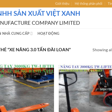
Giới thiệu
Hệ thống phân phối
Ti
NHH SẢN XUẤT VIỆT XANH
ANUFACTURE COMPANY LIMITED
N NHÀ CUNG CẤP
HOẠT ĐỘNG
Ẻ “XE NÂNG 3.0 TẤN ĐÀI LOAN”
Showing all