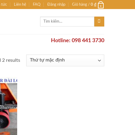
n tức
Liên hệ
FAQ
Đăng nhập
Giỏ hàng /
0
₫
0
Tìm
kiếm:
Hotline: 098 441 3730
 2 results