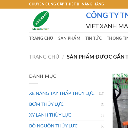
Skip
CHUYÊN CUNG CẤP THIẾT BỊ NÂNG HÀNG
to
CÔNG TY T
content
VIET XANH M
TRANG CHỦ
SẢN PHẨM
TIN TỨC
THÔNG TI
TRANG CHỦ
/
SẢN PHẨM ĐƯỢC GẮN TH
DANH MỤC
XE NÂNG TAY THẤP THỦY LỰC
(17)
BƠM THỦY LỰC
(1)
XY LANH THỦY LỰC
(0)
BỘ NGUỒN THỦY LỰC
(7)