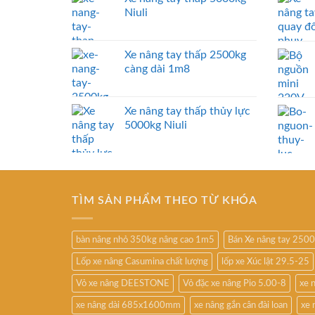
Niuli
Xe nâng tay thấp 2500kg
càng dài 1m8
Xe nâng tay thấp thủy lực
5000kg Niuli
TÌM SẢN PHẨM THEO TỪ KHÓA
bàn nâng nhỏ 350kg nâng cao 1m5
Bán Xe nâng tay 250
Lốp xe nâng Casumina chất lượng
lốp xe Xúc lật 29.5-25
Vỏ xe nâng DEESTONE
Vỏ đặc xe nâng Pio 5.00-8
xe 
xe nâng dài 685x1600mm
xe nâng gắn cân đài loan
xe 