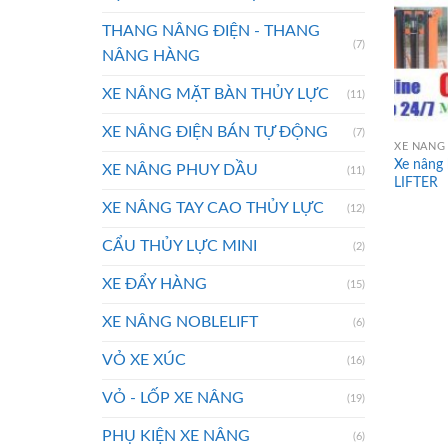
THANG NÂNG ĐIỆN - THANG
(7)
NÂNG HÀNG
XE NÂNG MẶT BÀN THỦY LỰC
(11)
XE NÂNG ĐIỆN BÁN TỰ ĐỘNG
(7)
XE NÂNG 
Xe nâng
XE NÂNG PHUY DẦU
(11)
LIFTER
XE NÂNG TAY CAO THỦY LỰC
(12)
CẨU THỦY LỰC MINI
(2)
XE ĐẨY HÀNG
(15)
XE NÂNG NOBLELIFT
(6)
VỎ XE XÚC
(16)
VỎ - LỐP XE NÂNG
(19)
PHỤ KIỆN XE NÂNG
(6)