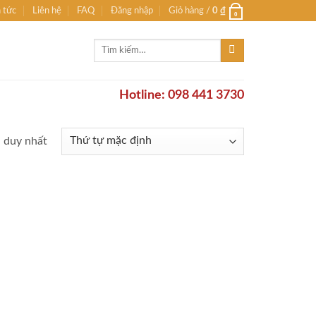
n tức
Liên hệ
FAQ
Đăng nhập
Giỏ hàng /
0
₫
0
Tìm
kiếm:
Hotline: 098 441 3730
ả duy nhất