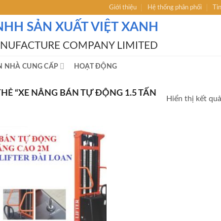
Giới thiệu
Hệ thống phân phối
Ti
NHH SẢN XUẤT VIỆT XANH
ANUFACTURE COMPANY LIMITED
N NHÀ CUNG CẤP
HOẠT ĐỘNG
Ẻ “XE NÂNG BÁN TỰ ĐỘNG 1.5 TẤN
Hiển thị kết qu