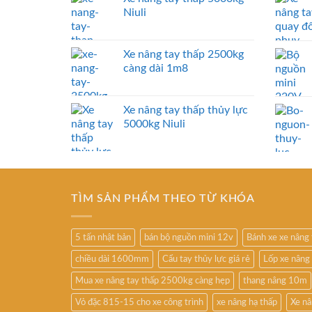
Niuli
Xe nâng tay thấp 2500kg
càng dài 1m8
Xe nâng tay thấp thủy lực
5000kg Niuli
TÌM SẢN PHẨM THEO TỪ KHÓA
5 tấn nhật bản
bán bộ nguồn mini 12v
Bánh xe xe nâng
chiều dài 1600mm
Cẩu tay thủy lực giá rẻ
Lốp xe nâng
Mua xe nâng tay thấp 2500kg càng hẹp
thang nâng 10m
Vỏ đặc 815-15 cho xe công trình
xe nâng hạ thấp
Xe nâ