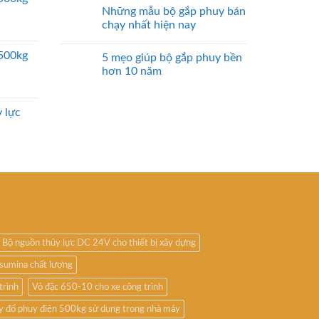
Những mẫu bộ gắp phuy bán
chạy nhất hiện nay
2500kg
5 mẹo giúp bộ gắp phuy bền
hơn 10 năm
 lực
Bộ nguồn thủy lực DC 24V cho thiết bị xây dựng
sumina chất lượng
trình
Vỏ đặc 650-10 cho xe công trình
y đổ phuy điện 500kg sử dụng trong nhà máy