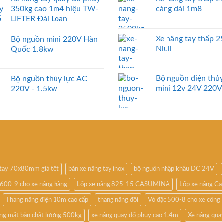
350kg cao 1m4 hiệu TW-
càng dài 1m8
LIFTER Đài Loan
Xe nâng tay thấp 
Bộ nguồn mini 220V Hàn
Niuli
Quốc 1.8kw
Bộ nguồn điện thủy
Bộ nguồn thủy lực AC
mini 12v 24V 220V
220V - 1.5kw
 tay 70x80mm giá tốt
bán xe nâng tay inox
bộ nguồn nhập khẩu DC 24V
 600-9 cho xe nâng hàng
Lốp xe nâng 825-15 CASUMINA
Lốp xe nâng Ca
Thang nâng điện 10m cao cấp
thang nâng đôi
Vỏ đặc 500-8 cho xe công 
ng mặt bàn chất lượng 500kg
xe nâng quay đổ phuy cao 1.4m
Xe nâng qua