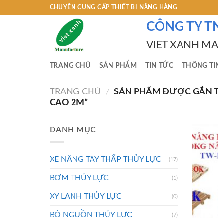
Skip
CHUYÊN CUNG CẤP THIẾT BỊ NÂNG HÀNG
to
CÔNG TY T
content
VIET XANH M
TRANG CHỦ
SẢN PHẨM
TIN TỨC
THÔNG TI
TRANG CHỦ
/
SẢN PHẨM ĐƯỢC GẮN TH
CAO 2M”
DANH MỤC
XE NÂNG TAY THẤP THỦY LỰC
(17)
BƠM THỦY LỰC
(1)
XY LANH THỦY LỰC
(0)
BỘ NGUỒN THỦY LỰC
(7)