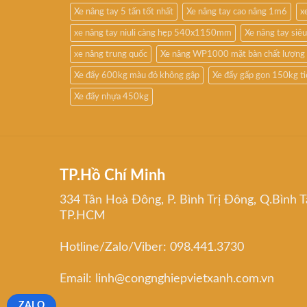
Xe nâng tay 5 tấn tốt nhất
Xe nâng tay cao nâng 1m6
x
xe nâng tay niuli càng hẹp 540x1150mm
Xe nâng tay si
xe nâng trung quốc
Xe nâng WP1000 mặt bàn chất lượng
Xe đẩy 600kg màu đỏ không gập
Xe đẩy gấp gọn 150kg t
Xe đẩy nhựa 450kg
TP.Hồ Chí Minh
334 Tân Hoà Đông, P. Bình Trị Đông, Q.Bình T
TP.HCM
Hotline/Zalo/Viber: 098.441.3730
Email: linh@congnghiepvietxanh.com.vn
ZALO