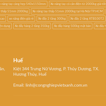
e nâng tay càng hẹp 540x1150mm
Xe nâng tay có cân điện tử 2000kg giá tốt
êu thấp 51mm 2000kg
Xe nâng tay thấp 51mm 2000kg tại Hà Nội/TP.HCM
 cao
xe nâng điện giá rẻ
Xe đẩy 2 tầng 300kg
Xe đẩy 2 tầng XTB100T2
iện dụng
Xe đẩy hàng 2 tầng 350kg
Xe đẩy hàng 500kg mặt bàn
Xe đẩy 
Huế
ân,
Kiệt 344 Trưng Nữ Vương, P. Thủy Dương, TX.
Hương Thủy, Huế
Email: linh@congnghiepvietxanh.com.vn