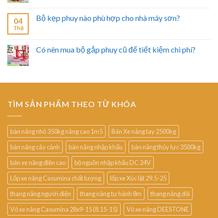
Bộ kẹp phuy nào phù hợp cho nhà máy sơn?
04
Th8
Có nên mua bộ gắp phuy cũ để tiết kiệm chi phí?
TÌM SẢN PHẨM THEO TỪ KHÓA
bàn nâng nhỏ 350kg nâng cao 1m5
Bán Xe nâng tay 2500kg
bàn nâng cây cảnh
bàn nâng nhập khẩu
bàn nâng thủy lực 3500kg
bán xe nâng điện cao
bộ nguồn nhập khẩu DC 24V
Lốp xe nâng Casumina chất lượng
lốp xe Xúc lật 29.5-25
thang nâng người điện
thang nâng tự hành 8m
thang nâng đôi
Vỏ xe nâng Casumina 28x9-15 (8.15-15)
Vỏ xe nâng DEESTONE