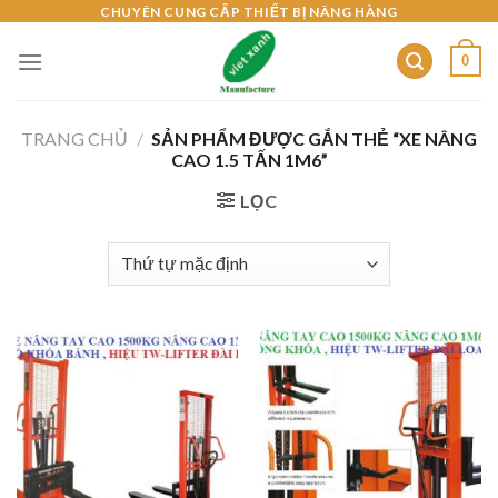
Skip
CHUYÊN CUNG CẤP THIẾT BỊ NÂNG HÀNG
to
0
content
TRANG CHỦ
/
SẢN PHẨM ĐƯỢC GẮN THẺ “XE NÂNG
CAO 1.5 TẤN 1M6”
LỌC