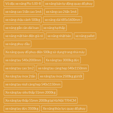
Vỏ đặc xe nâng Pio 5.00-8
xe nâng bán tự động quay đổ phuy
xe nâng cao 1 tấn cao 1m6
xe nâng cao 2 tấn 1m6
xe nâng chậu cảnh 500kg
xe nâng dài 685x1600mm
xe nâng gắn cân đài loan
xe nâng hạ thấp
xe nâng mặt bàn điện giá rẻ
xe nâng nhật bản
xe nâng pallet
xe nâng phuy dầu
Xe nâng quay đổ phuy điện 500kg sử dụng trong nhà máy
xe nâng tay 540x2000mm
Xe nâng tay 3000kg đức
xe nâng tay cao 1m2
xe nâng tay càng hẹp 540x1150mm
Xe nâng tay inox 2 tấn
xe nâng tay inox 2500kg giá tốt
xe nâng tay niuli càng hẹp 540x1150mm
Xe nâng tay siêu thấp 51mm 2000kg
Xe nâng tay thấp 51mm 2000kg tại Hà Nội/TP.HCM
xe nâng tay đức 3500kg
Xe nâng thủy lực quay đổ phuy