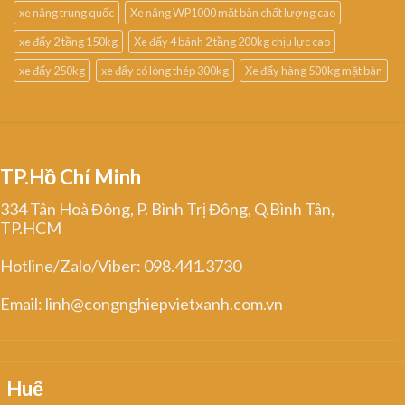
xe nâng trung quốc
Xe nâng WP1000 mặt bàn chất lượng cao
xe đẩy 2 tầng 150kg
Xe đẩy 4 bánh 2 tầng 200kg chịu lực cao
xe đẩy 250kg
xe đẩy có lòng thép 300kg
Xe đẩy hàng 500kg mặt bàn
TP.Hồ Chí Minh
334 Tân Hoà Đông, P. Bình Trị Đông, Q.Bình Tân,
TP.HCM
Hotline/Zalo/Viber: 098.441.3730
Email: linh@congnghiepvietxanh.com.vn
Huế