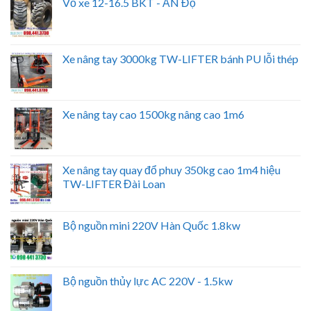
Vỏ xe 12-16.5 BKT - ẤN Độ
Xe nâng tay 3000kg TW-LIFTER bánh PU lỗi thép
Xe nâng tay cao 1500kg nâng cao 1m6
Xe nâng tay quay đổ phuy 350kg cao 1m4 hiệu
TW-LIFTER Đài Loan
Bộ nguồn mini 220V Hàn Quốc 1.8kw
Bộ nguồn thủy lực AC 220V - 1.5kw