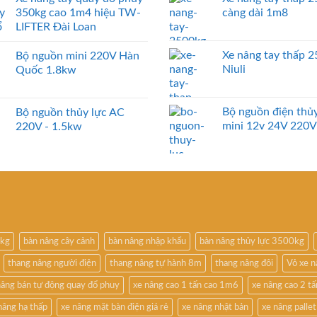
350kg cao 1m4 hiệu TW-
càng dài 1m8
LIFTER Đài Loan
Xe nâng tay thấp 
Bộ nguồn mini 220V Hàn
Niuli
Quốc 1.8kw
Bộ nguồn điện thủy
Bộ nguồn thủy lực AC
mini 12v 24V 220V
220V - 1.5kw
0kg
bàn nâng cây cảnh
bàn nâng nhập khẩu
bàn nâng thủy lực 3500kg
thang nâng người điện
thang nâng tự hành 8m
thang nâng đôi
Vỏ xe 
nâng bán tự động quay đổ phuy
xe nâng cao 1 tấn cao 1m6
xe nâng cao 2 t
nâng hạ thấp
xe nâng mặt bàn điện giá rẻ
xe nâng nhật bản
xe nâng pallet