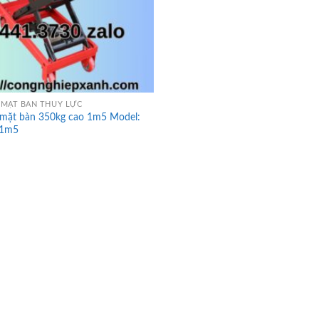
MẶT BÀN THỦY LỰC
mặt bàn 350kg cao 1m5 Model:
1m5