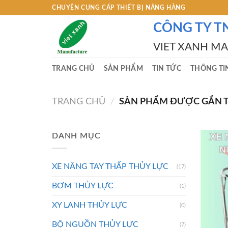
Skip
CHUYÊN CUNG CẤP THIẾT BỊ NÂNG HÀNG
to
CÔNG TY T
content
VIET XANH M
TRANG CHỦ
SẢN PHẨM
TIN TỨC
THÔNG TI
TRANG CHỦ
/
SẢN PHẨM ĐƯỢC GẮN TH
DANH MỤC
XE NÂNG TAY THẤP THỦY LỰC
(17)
BƠM THỦY LỰC
(1)
XY LANH THỦY LỰC
(0)
BỘ NGUỒN THỦY LỰC
(7)