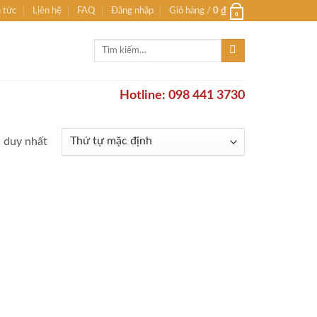
n tức
Liên hệ
FAQ
Đăng nhập
Giỏ hàng /
0
₫
0
Tìm
kiếm:
Hotline: 098 441 3730
ả duy nhất