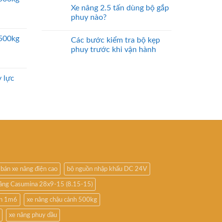
Xe nâng 2.5 tấn dùng bộ gắp
phuy nào?
2500kg
Các bước kiểm tra bộ kẹp
phuy trước khi vận hành
 lực
bán xe nâng điện cao
bộ nguồn nhập khẩu DC 24V
nâng Casumina 28x9-15 (8.15-15)
ấn 1m6
xe nâng chậu cảnh 500kg
xe nâng phuy dầu