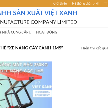
Giới thiệu
Hệ thống phân phối
Ti
NHH SẢN XUẤT VIỆT XANH
ANUFACTURE COMPANY LIMITED
N NHÀ CUNG CẤP
HOẠT ĐỘNG
Ẻ “XE NÂNG CÂY CẢNH 1M5”
Hiển thị kết qu