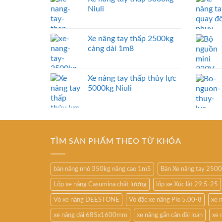
Niuli
Xe nâng tay thấp 2500kg
càng dài 1m8
Xe nâng tay thấp thủy lực
5000kg Niuli
TÌM SẢN PHẨM THEO TỪ KHÓA
bàn nâng nhỏ 350kg nâng cao 1m5
Bán Xe nâng tay 250
Lốp xe nâng Casumina chất lượng
lốp xe Xúc lật 29.5-25
Vỏ xe nâng DEESTONE
Vỏ đặc xe nâng Pio 5.00-8
xe 
xe nâng dài 685x1600mm
xe nâng gắn cân đài loan
xe 