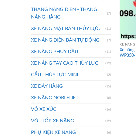
THANG NÂNG ĐIỆN - THANG
(7)
NÂNG HÀNG
XE NÂNG MẶT BÀN THỦY LỰC
(11)
XE NÂNG ĐIỆN BÁN TỰ ĐỘNG
(7)
XE NÂNG 
Xe nâng 
XE NÂNG PHUY DẦU
(11)
WP350-
XE NÂNG TAY CAO THỦY LỰC
(12)
CẨU THỦY LỰC MINI
(2)
XE ĐẨY HÀNG
(15)
XE NÂNG NOBLELIFT
(6)
VỎ XE XÚC
(16)
VỎ - LỐP XE NÂNG
(19)
PHỤ KIỆN XE NÂNG
(6)