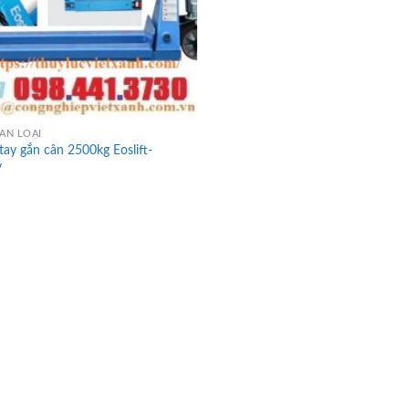
ÂN LOẠI
tay gắn cân 2500kg Eoslift-
y