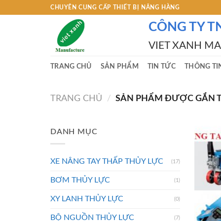
Skip
CHUYÊN CUNG CẤP THIẾT BỊ NÂNG HÀNG
to
CÔNG TY T
content
VIET XANH M
TRANG CHỦ
SẢN PHẨM
TIN TỨC
THÔNG TI
TRANG CHỦ
/
SẢN PHẨM ĐƯỢC GẮN T
DANH MỤC
XE NÂNG TAY THẤP THỦY LỰC
(17)
BƠM THỦY LỰC
(1)
XY LANH THỦY LỰC
(0)
BỘ NGUỒN THỦY LỰC
(7)