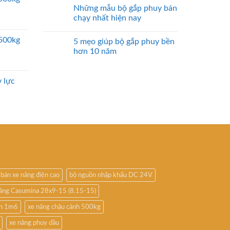
Những mẫu bộ gắp phuy bán
chạy nhất hiện nay
2500kg
5 mẹo giúp bộ gắp phuy bền
hơn 10 năm
 lực
bán xe nâng điện cao
bộ nguồn nhập khẩu DC 24V
nâng Casumina 28x9-15 (8.15-15)
ấn 1m6
xe nâng chậu cảnh 500kg
xe nâng phuy dầu