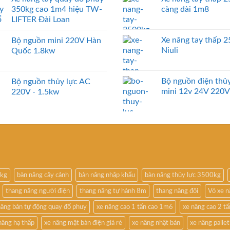
350kg cao 1m4 hiệu TW-
càng dài 1m8
LIFTER Đài Loan
Xe nâng tay thấp 
Bộ nguồn mini 220V Hàn
Niuli
Quốc 1.8kw
Bộ nguồn điện thủy
Bộ nguồn thủy lực AC
mini 12v 24V 220V
220V - 1.5kw
0kg
bàn nâng cây cảnh
bàn nâng nhập khẩu
bàn nâng thủy lực 3500kg
thang nâng người điện
thang nâng tự hành 8m
thang nâng đôi
Vỏ xe 
nâng bán tự động quay đổ phuy
xe nâng cao 1 tấn cao 1m6
xe nâng cao 2 t
nâng hạ thấp
xe nâng mặt bàn điện giá rẻ
xe nâng nhật bản
xe nâng pallet