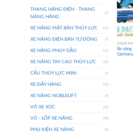
THANG NÂNG ĐIỆN - THANG
(7)
NÂNG HÀNG
XE NÂNG MẶT BÀN THỦY LỰC
(11)
XE NÂNG ĐIỆN BÁN TỰ ĐỘNG
(7)
CHƯA PH
Xe nâng 
XE NÂNG PHUY DẦU
(11)
German
XE NÂNG TAY CAO THỦY LỰC
(12)
CẨU THỦY LỰC MINI
(2)
XE ĐẨY HÀNG
(15)
XE NÂNG NOBLELIFT
(6)
VỎ XE XÚC
(16)
VỎ - LỐP XE NÂNG
(19)
PHỤ KIỆN XE NÂNG
(6)