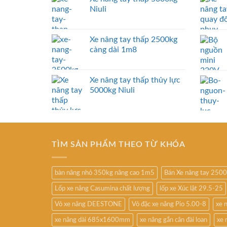
Niuli
Xe nâng tay thấp 2500kg
càng dài 1m8
Xe nâng tay thấp thủy lực
5000kg Niuli
TÌM SẢN PHẨM THEO TỪ KHÓA
bàn nâng nhỏ 350kg nâng cao 1m5
Bán Xe nâng tay 250
Lốp xe nâng Casumina chất lượng
lốp xe Xúc lật 29.5-25
Vỏ xe nâng DEESTONE
Vỏ đặc xe nâng Pio 5.00-8
xe 
xe nâng dài 685x1600mm
xe nâng gắn cân đài loan
xe 