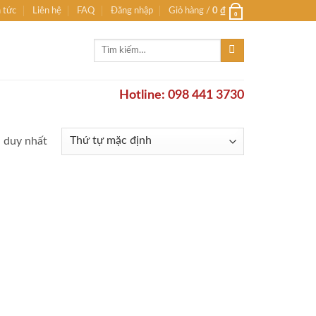
n tức
Liên hệ
FAQ
Đăng nhập
Giỏ hàng /
0
₫
0
Tìm
kiếm:
Hotline: 098 441 3730
ả duy nhất