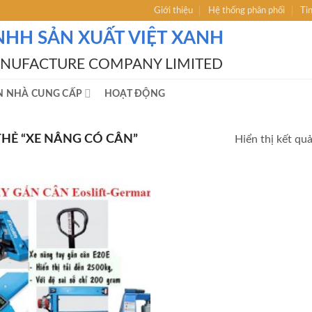
Giới thiệu
Hệ thống phân phối
Ti
NHH SẢN XUẤT VIỆT XANH
ANUFACTURE COMPANY LIMITED
N NHÀ CUNG CẤP
HOẠT ĐỘNG
HẺ “XE NÂNG CÓ CÂN”
Hiển thị kết qu