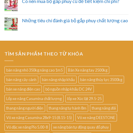
Có nên mua bộ gắp phuy cũ để tiết kiệm chi phí?
Những tiêu chí đánh giá bộ gắp phuy chất lượng cao
TÌM SẢN PHẨM THEO TỪ KHÓA
bàn nâng nhỏ 350kg nâng cao 1m5
Bán Xe nâng tay 2500kg
bàn nâng cây cảnh
bàn nâng nhập khẩu
bàn nâng thủy lực 3500kg
bán xe nâng điện cao
bộ nguồn nhập khẩu DC 24V
Lốp xe nâng Casumina chất lượng
lốp xe Xúc lật 29.5-25
thang nâng người điện
thang nâng tự hành 8m
thang nâng đôi
Vỏ xe nâng Casumina 28x9-15 (8.15-15)
Vỏ xe nâng DEESTONE
Vỏ đặc xe nâng Pio 5.00-8
xe nâng bán tự động quay đổ phuy