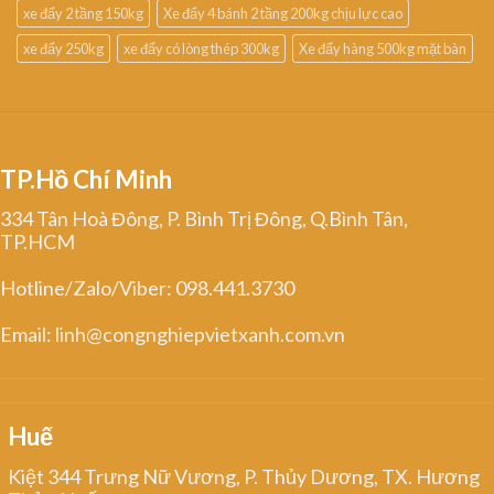
xe đẩy 2 tầng 150kg
Xe đẩy 4 bánh 2 tầng 200kg chịu lực cao
xe đẩy 250kg
xe đẩy có lòng thép 300kg
Xe đẩy hàng 500kg mặt bàn
TP.Hồ Chí Minh
334 Tân Hoà Đông, P. Bình Trị Đông, Q.Bình Tân,
TP.HCM
Hotline/Zalo/Viber: 098.441.3730
Email: linh@congnghiepvietxanh.com.vn
Huế
Kiệt 344 Trưng Nữ Vương, P. Thủy Dương, TX. Hương