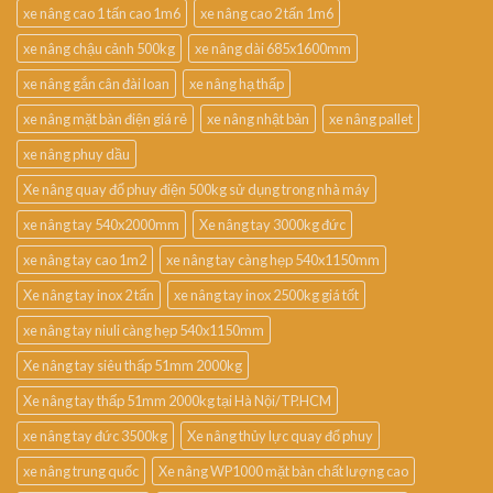
xe nâng cao 1 tấn cao 1m6
xe nâng cao 2 tấn 1m6
xe nâng chậu cảnh 500kg
xe nâng dài 685x1600mm
xe nâng gắn cân đài loan
xe nâng hạ thấp
xe nâng mặt bàn điện giá rẻ
xe nâng nhật bản
xe nâng pallet
xe nâng phuy dầu
Xe nâng quay đổ phuy điện 500kg sử dụng trong nhà máy
xe nâng tay 540x2000mm
Xe nâng tay 3000kg đức
xe nâng tay cao 1m2
xe nâng tay càng hẹp 540x1150mm
Xe nâng tay inox 2 tấn
xe nâng tay inox 2500kg giá tốt
xe nâng tay niuli càng hẹp 540x1150mm
Xe nâng tay siêu thấp 51mm 2000kg
Xe nâng tay thấp 51mm 2000kg tại Hà Nội/TP.HCM
xe nâng tay đức 3500kg
Xe nâng thủy lực quay đổ phuy
xe nâng trung quốc
Xe nâng WP1000 mặt bàn chất lượng cao