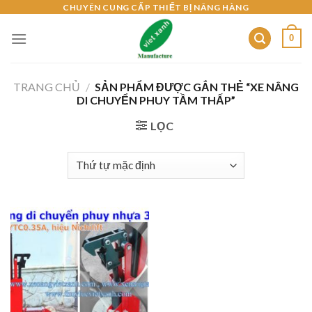
Skip
CHUYÊN CUNG CẤP THIẾT BỊ NÂNG HÀNG
to
0
content
TRANG CHỦ
/
SẢN PHẨM ĐƯỢC GẮN THẺ “XE NÂNG
DI CHUYỂN PHUY TẦM THẤP”
LỌC