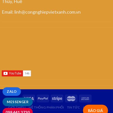
Thủy, Huế
Email: linh@congnghiepvietxanh.com.vn
ZALO
MESSENGER
GIỚI THIỆU
HỆ THỐNG PHÂN PHỐI
TIN TỨC
LIÊN HỆ
FAQ
BÁO GIÁ
098.441.3730