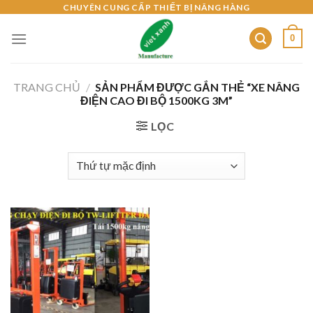
Skip
CHUYÊN CUNG CẤP THIẾT BỊ NÂNG HÀNG
to
0
content
TRANG CHỦ
/
SẢN PHẨM ĐƯỢC GẮN THẺ “XE NÂNG
ĐIỆN CAO ĐI BỘ 1500KG 3M”
LỌC