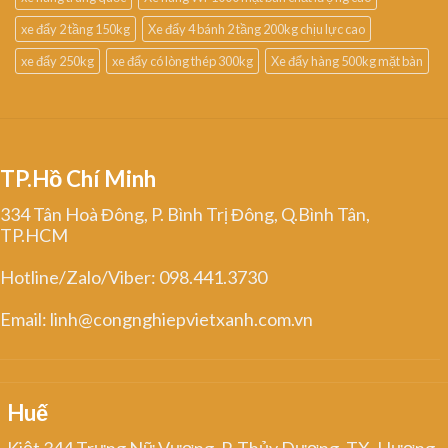
xe đẩy 2 tầng 150kg
Xe đẩy 4 bánh 2 tầng 200kg chịu lực cao
xe đẩy 250kg
xe đẩy có lòng thép 300kg
Xe đẩy hàng 500kg mặt bàn
TP.Hồ Chí Minh
334 Tân Hoà Đông, P. Bình Trị Đông, Q.Bình Tân,
TP.HCM
Hotline/Zalo/Viber: 098.441.3730
Email: linh@congnghiepvietxanh.com.vn
Huế
Kiệt 344 Trưng Nữ Vương, P. Thủy Dương, TX. Hương