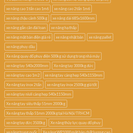
xe nâng cao 1 tấn cao 1m6
xe nâng cao 2 tấn 1m6
xe nâng chậu cảnh 500kg
xe nâng dài 685x1600mm
xe nâng gắn cân đài loan
xe nâng hạ thấp
xe nâng mặt bàn điện giá rẻ
xe nâng nhật bản
xe nâng pallet
xe nâng phuy dầu
Xe nâng quay đổ phuy điện 500kg sử dụng trong nhà máy
xe nâng tay 540x2000mm
Xe nâng tay 3000kg đức
xe nâng tay cao 1m2
xe nâng tay càng hẹp 540x1150mm
Xe nâng tay inox 2 tấn
xe nâng tay inox 2500kg giá tốt
xe nâng tay niuli càng hẹp 540x1150mm
Xe nâng tay siêu thấp 51mm 2000kg
Xe nâng tay thấp 51mm 2000kg tại Hà Nội/TP.HCM
xe nâng tay đức 3500kg
Xe nâng thủy lực quay đổ phuy
xe nâng trung quốc
Xe nâng WP1000 mặt bàn chất lượng cao