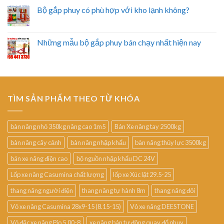
Bộ gắp phuy có phù hợp với kho lạnh không?
Những mẫu bộ gắp phuy bán chạy nhất hiện nay
TÌM SẢN PHẨM THEO TỪ KHÓA
bàn nâng nhỏ 350kg nâng cao 1m5
Bán Xe nâng tay 2500kg
bàn nâng cây cảnh
bàn nâng nhập khẩu
bàn nâng thủy lực 3500kg
bán xe nâng điện cao
bộ nguồn nhập khẩu DC 24V
Lốp xe nâng Casumina chất lượng
lốp xe Xúc lật 29.5-25
thang nâng người điện
thang nâng tự hành 8m
thang nâng đôi
Vỏ xe nâng Casumina 28x9-15 (8.15-15)
Vỏ xe nâng DEESTONE
Vỏ đặc xe nâng Pio 5.00-8
xe nâng bán tự động quay đổ phuy