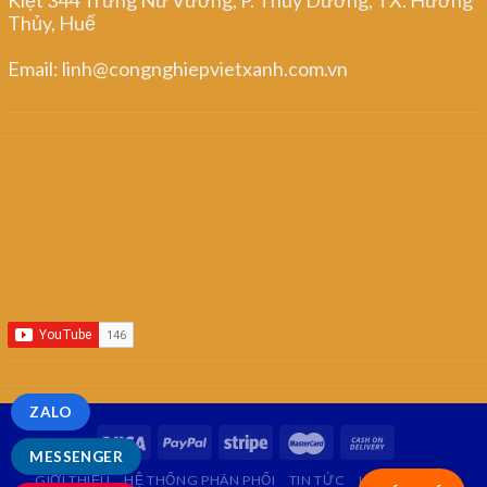
Thủy, Huế
Email: linh@congnghiepvietxanh.com.vn
ZALO
MESSENGER
GIỚI THIỆU
HỆ THỐNG PHÂN PHỐI
TIN TỨC
LIÊN HỆ
FAQ