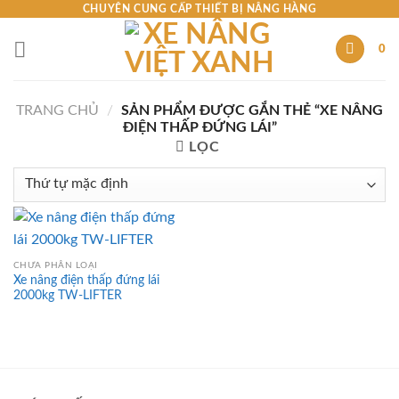
Skip
CHUYÊN CUNG CẤP THIẾT BỊ NÂNG HÀNG
to
0
content
TRANG CHỦ
/
SẢN PHẨM ĐƯỢC GẮN THẺ “XE NÂNG
ĐIỆN THẤP ĐỨNG LÁI”
LỌC
CHƯA PHÂN LOẠI
Xe nâng điện thấp đứng lái
2000kg TW-LIFTER