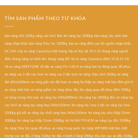
TÌM SẢN PHẨM THEO TỪ KHÓA
bàn nâng nhỏ 350kg nâng cao 1m5
Bán Xe nâng tay 2500kg
bàn nâng cây cảnh
bàn
nâng nhập khẩu
bàn nâng thủy lực 3500kg
bán xe nâng điện cao
bộ nguồn nhập khẩu
DC 24V
Lốp xe nâng Casumina chất lượng
lốp xe Xúc lật 29.5-25
thang nâng người
điện
thang nâng tự hành 8m
thang nâng đôi
Vỏ xe nâng Casumina 28x9-15 (8.15-15)
Vỏ xe nâng DEESTONE
Vỏ đặc xe nâng Pio 5.00-8
xe nâng bán tự động quay đổ phuy
xe nâng cao 1 tấn cao 1m6
xe nâng cao 2 tấn 1m6
xe nâng chậu cảnh 500kg
xe nâng
dài 685x1600mm
xe nâng gắn cân đài loan
xe nâng hạ thấp
xe nâng mặt bàn điện giá rẻ
xe nâng nhật bản
xe nâng pallet
xe nâng phuy dầu
Xe nâng quay đổ phuy điện 500kg
sử dụng trong nhà máy
xe nâng tay 540x2000mm
Xe nâng tay 3000kg đức
xe nâng tay
cao 1m2
xe nâng tay càng hẹp 540x1150mm
Xe nâng tay inox 2 tấn
xe nâng tay inox
2500kg giá tốt
xe nâng tay niuli càng hẹp 540x1150mm
Xe nâng tay siêu thấp 51mm
2000kg
Xe nâng tay thấp 51mm 2000kg tại Hà Nội/TP.HCM
xe nâng tay đức 3500kg
Xe nâng thủy lực quay đổ phuy
xe nâng trung quốc
Xe nâng WP1000 mặt bàn chất
lượng cao
xe đẩy 2 tầng 150kg
Xe đẩy 4 bánh 2 tầng 200kg chịu lực cao
xe đẩy 250kg