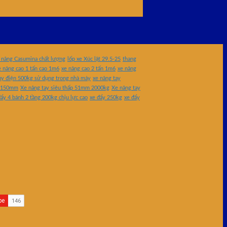
 nâng Casumina chất lượng
lốp xe Xúc lật 29.5-25
thang
e nâng cao 1 tấn cao 1m6
xe nâng cao 2 tấn 1m6
xe nâng
uy điện 500kg sử dụng trong nhà máy
xe nâng tay
0x1150mm
Xe nâng tay siêu thấp 51mm 2000kg
Xe nâng tay
ẩy 4 bánh 2 tầng 200kg chịu lực cao
xe đẩy 250kg
xe đẩy