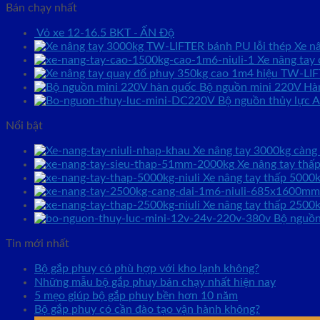
Bán chạy nhất
Vỏ xe 12-16.5 BKT - ẤN Độ
Xe n
Xe nâng tay
Bộ nguồn mini 220V Ha
Bộ nguồn thủy lực 
Nổi bật
Xe nâng tay 3000kg càn
Xe nâng tay thâ
Xe nâng tay thấp 5000k
Xe nâng tay thấp 2500
Bộ nguồ
Tin mới nhất
Bộ gắp phuy có phù hợp với kho lạnh không?
Những mẫu bộ gắp phuy bán chạy nhất hiện nay
5 mẹo giúp bộ gắp phuy bền hơn 10 năm
Bộ gắp phuy có cần đào tạo vận hành không?