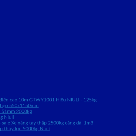
 điện cao 10m GTWY1001 Hiệu NIULI - 125kg
g hẹp 550x1150mm
́p 51mm 2000kg
g Niuli
Xe nâng tay thấp 2500kg càng dài 1m8
p thủy lực 5000kg Niuli