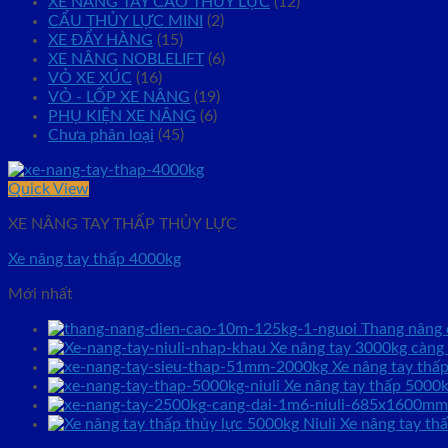
XE NÂNG TAY CAO THỦY LỰC
(12)
CẨU THỦY LỰC MINI
(2)
XE ĐẨY HÀNG
(15)
XE NÂNG NOBLELIFT
(6)
VỎ XE XÚC
(16)
VỎ - LỐP XE NÂNG
(19)
PHỤ KIỆN XE NÂNG
(6)
Chưa phân loại
(45)
Quick View
XE NÂNG TAY THẤP THỦY LỰC
Xe nâng tay thấp 4000kg
Mới nhất
Thang nâng
Xe nâng tay 3000kg càn
Xe nâng tay thâ
Xe nâng tay thấp 5000k
Xe nâng tay thấ