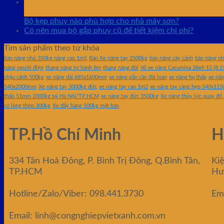
04
Th8
Bộ kẹp phuy nào phù hợp cho nhà máy sơn?
Có nên mua bộ gắp phuy cũ để tiết kiệm chi phí?
Tìm sản phẩm theo từ khóa
bàn nâng nhỏ 350kg nâng cao 1m5
Bán Xe nâng tay 2500kg
bàn nâng cây cảnh
bàn nâng n
nâng người điện
thang nâng tự hành 8m
thang nâng đôi
Vỏ xe nâng Casumina 28x9-15 (8.1
chậu cảnh 500kg
xe nâng dài 685x1600mm
xe nâng gắn cân đài loan
xe nâng hạ thấp
xe nân
540x2000mm
Xe nâng tay 3000kg đức
xe nâng tay cao 1m2
xe nâng tay càng hẹp 540x11
thấp 51mm 2000kg tại Hà Nội/TP.HCM
xe nâng tay đức 3500kg
Xe nâng thủy lực quay đổ
có lòng thép 300kg
Xe đẩy hàng 500kg mặt bàn
TP.Hồ Chí Minh
H
334 Tân Hoà Đông, P. Bình Trị Đông, Q.Bình Tân,
Ki
TP.HCM
Hư
Hotline/Zalo/Viber: 098.441.3730
Em
Email: linh@congnghiepvietxanh.com.vn