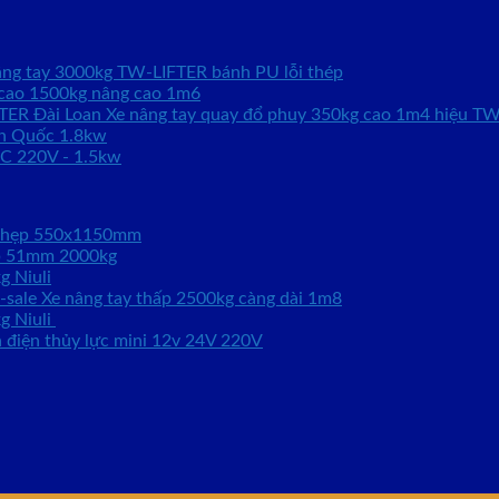
âng tay 3000kg TW-LIFTER bánh PU lỗi thép
 cao 1500kg nâng cao 1m6
Xe nâng tay quay đổ phuy 350kg cao 1m4 hiệu TW
̀n Quốc 1.8kw
AC 220V - 1.5kw
g hẹp 550x1150mm
́p 51mm 2000kg
g Niuli
Xe nâng tay thấp 2500kg càng dài 1m8
kg Niuli
n điện thủy lực mini 12v 24V 220V