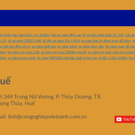
hập khẩu
bàn nâng thủy lực 3500kg
bán xe nâng điện cao
bộ nguồn nhập khẩu DC 24V
Lốp xe
5-15)
Vỏ xe nâng DEESTONE
Vỏ đặc xe nâng Pio 5.00-8
xe nâng bán tự động quay đổ phuy
x
g mặt bàn điện giá rẻ
xe nâng nhật bản
xe nâng pallet
xe nâng phuy dầu
Xe nâng quay đổ ph
50mm
Xe nâng tay inox 2 tấn
xe nâng tay inox 2500kg giá tốt
xe nâng tay niuli càng hẹp 54
 phuy
xe nâng trung quốc
Xe nâng WP1000 mặt bàn chất lượng cao
xe đẩy 2 tầng 150kg
Xe đ
uế
ệt 344 Trưng Nữ Vương, P. Thủy Dương, TX.
ơng Thủy, Huế
ail: linh@congnghiepvietxanh.com.vn