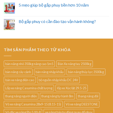
5 mẹo giúp bộ gắp phuy bền hơn 10 năm
Bộ gắp phuy có cần đào tạo vận hành không?
TÌM SẢN PHẨM THEO TỪ KHÓA
bàn nâng nhỏ 350kg nâng cao 1m5
Bán Xe nâng tay 2500kg
bàn nâng cây cảnh
bàn nâng nhập khẩu
bàn nâng thủy lực 3500kg
bán xe nâng điện cao
bộ nguồn nhập khẩu DC 24V
Lốp xe nâng Casumina chất lượng
lốp xe Xúc lật 29.5-25
thang nâng người điện
thang nâng tự hành 8m
thang nâng đôi
Vỏ xe nâng Casumina 28x9-15 (8.15-15)
Vỏ xe nâng DEESTONE
Vỏ đặc xe nâng Pio 5.00-8
xe nâng bán tự động quay đổ phuy