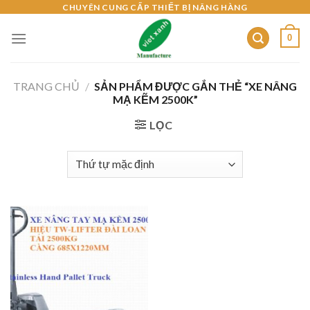
Skip
CHUYÊN CUNG CẤP THIẾT BỊ NÂNG HÀNG
to
0
content
TRANG CHỦ
/
SẢN PHẨM ĐƯỢC GẮN THẺ “XE NÂNG
MẠ KẼM 2500K”
LỌC