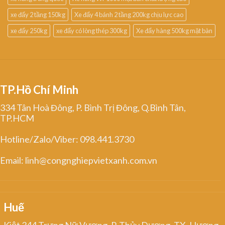
xe đẩy 2 tầng 150kg
Xe đẩy 4 bánh 2 tầng 200kg chịu lực cao
xe đẩy 250kg
xe đẩy có lòng thép 300kg
Xe đẩy hàng 500kg mặt bàn
TP.Hồ Chí Minh
334 Tân Hoà Đông, P. Bình Trị Đông, Q.Bình Tân,
TP.HCM
Hotline/Zalo/Viber: 098.441.3730
Email: linh@congnghiepvietxanh.com.vn
Huế
Kiệt 344 Trưng Nữ Vương, P. Thủy Dương, TX. Hương