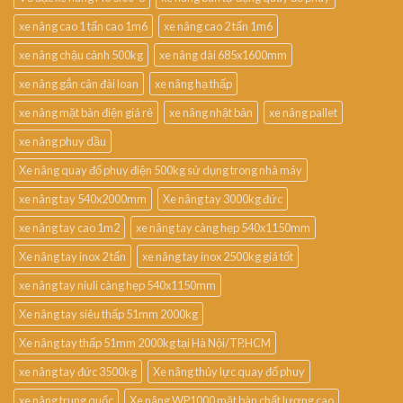
xe nâng cao 1 tấn cao 1m6
xe nâng cao 2 tấn 1m6
xe nâng chậu cảnh 500kg
xe nâng dài 685x1600mm
xe nâng gắn cân đài loan
xe nâng hạ thấp
xe nâng mặt bàn điện giá rẻ
xe nâng nhật bản
xe nâng pallet
xe nâng phuy dầu
Xe nâng quay đổ phuy điện 500kg sử dụng trong nhà máy
xe nâng tay 540x2000mm
Xe nâng tay 3000kg đức
xe nâng tay cao 1m2
xe nâng tay càng hẹp 540x1150mm
Xe nâng tay inox 2 tấn
xe nâng tay inox 2500kg giá tốt
xe nâng tay niuli càng hẹp 540x1150mm
Xe nâng tay siêu thấp 51mm 2000kg
Xe nâng tay thấp 51mm 2000kg tại Hà Nội/TP.HCM
xe nâng tay đức 3500kg
Xe nâng thủy lực quay đổ phuy
xe nâng trung quốc
Xe nâng WP1000 mặt bàn chất lượng cao