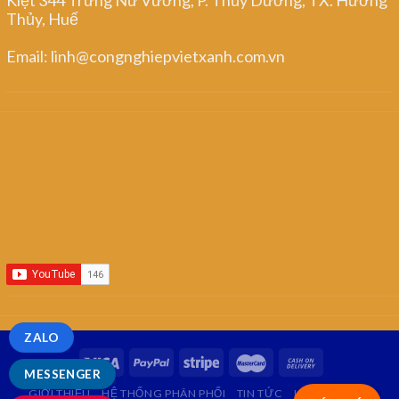
Thủy, Huế
Email: linh@congnghiepvietxanh.com.vn
ZALO
MESSENGER
GIỚI THIỆU
HỆ THỐNG PHÂN PHỐI
TIN TỨC
LIÊN HỆ
FAQ