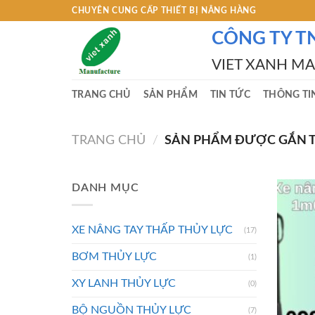
Skip
CHUYÊN CUNG CẤP THIẾT BỊ NÂNG HÀNG
to
CÔNG TY T
content
VIET XANH M
TRANG CHỦ
SẢN PHẨM
TIN TỨC
THÔNG TI
TRANG CHỦ
/
SẢN PHẨM ĐƯỢC GẮN T
DANH MỤC
XE NÂNG TAY THẤP THỦY LỰC
(17)
BƠM THỦY LỰC
(1)
XY LANH THỦY LỰC
(0)
BỘ NGUỒN THỦY LỰC
(7)