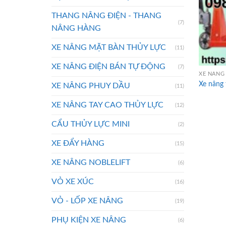
THANG NÂNG ĐIỆN - THANG
(7)
NÂNG HÀNG
XE NÂNG MẶT BÀN THỦY LỰC
(11)
XE NÂNG ĐIỆN BÁN TỰ ĐỘNG
(7)
XE NÂNG 
Xe nâng 
XE NÂNG PHUY DẦU
(11)
XE NÂNG TAY CAO THỦY LỰC
(12)
CẨU THỦY LỰC MINI
(2)
XE ĐẨY HÀNG
(15)
XE NÂNG NOBLELIFT
(6)
VỎ XE XÚC
(16)
VỎ - LỐP XE NÂNG
(19)
PHỤ KIỆN XE NÂNG
(6)