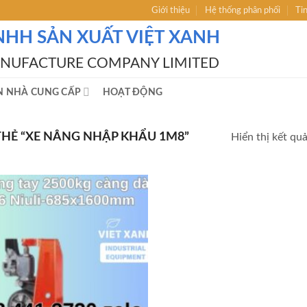
Giới thiệu
Hệ thống phân phối
Ti
NHH SẢN XUẤT VIỆT XANH
ANUFACTURE COMPANY LIMITED
N NHÀ CUNG CẤP
HOẠT ĐỘNG
HẺ “XE NÂNG NHẬP KHẨU 1M8”
Hiển thị kết qu