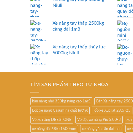
Niuli
Xe nâng tay thấp 2500kg
càng dài 1m8
Xe nâng tay thấp thủy lực
5000kg Niuli
TÌM SẢN PHẨM THEO TỪ KHÓA
bàn nâng nhỏ 350kg nâng cao 1m5
Bán Xe nâng tay 250
Lốp xe nâng Casumina chất lượng
lốp xe Xúc lật 29.5-25
Vỏ xe nâng DEESTONE
Vỏ đặc xe nâng Pio 5.00-8
xe 
xe nâng dài 685x1600mm
xe nâng gắn cân đài loan
xe 