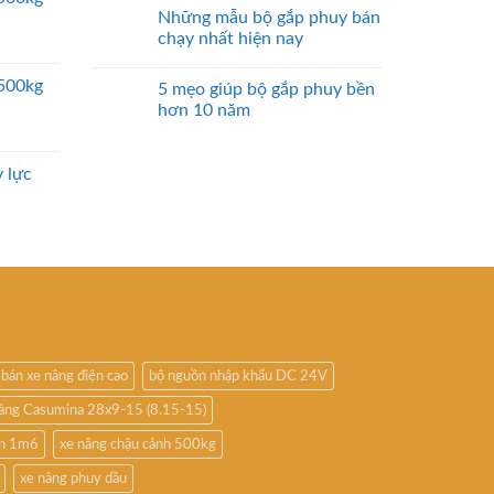
Những mẫu bộ gắp phuy bán
chạy nhất hiện nay
2500kg
5 mẹo giúp bộ gắp phuy bền
hơn 10 năm
 lực
bán xe nâng điện cao
bộ nguồn nhập khẩu DC 24V
nâng Casumina 28x9-15 (8.15-15)
ấn 1m6
xe nâng chậu cảnh 500kg
xe nâng phuy dầu