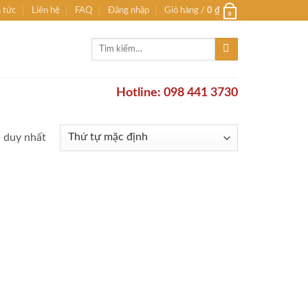
n tức
Liên hệ
FAQ
Đăng nhập
Giỏ hàng /
0
₫
0
Tìm
kiếm:
Hotline: 098 441 3730
ả duy nhất