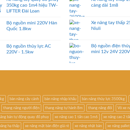
350kg cao 1m4 hiệu TW-
càng dài 1m8
LIFTER Đài Loan
Xe nâng tay thấp 
Bộ nguồn mini 220V Hàn
Niuli
Quốc 1.8kw
Bộ nguồn điện thủy
Bộ nguồn thủy lực AC
mini 12v 24V 220V
220V - 1.5kw
0kg
bàn nâng cây cảnh
bàn nâng nhập khẩu
bàn nâng thủy lực 3500kg
thang nâng người điện
thang nâng tự hành 8m
thang nâng đôi
Vỏ xe 
nâng bán tự động quay đổ phuy
xe nâng cao 1 tấn cao 1m6
xe nâng cao 2 t
nâng hạ thấp
xe nâng mặt bàn điện giá rẻ
xe nâng nhật bản
xe nâng pallet