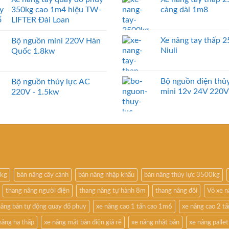
350kg cao 1m4 hiệu TW-
càng dài 1m8
LIFTER Đài Loan
Xe nâng tay thấp 
Bộ nguồn mini 220V Hàn
Niuli
Quốc 1.8kw
Bộ nguồn điện thủy
Bộ nguồn thủy lực AC
mini 12v 24V 220V
220V - 1.5kw
0kg
bàn nâng cây cảnh
bàn nâng nhập khẩu
bàn nâng thủy lực 3500kg
thang nâng người điện
thang nâng tự hành 8m
thang nâng đôi
Vỏ xe 
nâng bán tự động quay đổ phuy
xe nâng cao 1 tấn cao 1m6
xe nâng cao 2 t
nâng hạ thấp
xe nâng mặt bàn điện giá rẻ
xe nâng nhật bản
xe nâng pallet