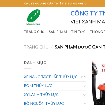
Skip
CHUYÊN CUNG CẤP THIẾT BỊ NÂNG HÀNG
to
CÔNG TY T
content
VIET XANH M
TRANG CHỦ
SẢN PHẨM
TIN TỨC
THÔNG T
SẢN PHẨM ĐƯỢC GẮN TH
TRANG CHỦ
/
DANH MỤC
XE NÂNG TAY THẤP THỦY LỰC
(17)
BƠM THỦY LỰC
(1)
XY LANH THỦY LỰC
(0)
BỘ NGUỒN THỦY LỰC
(7)