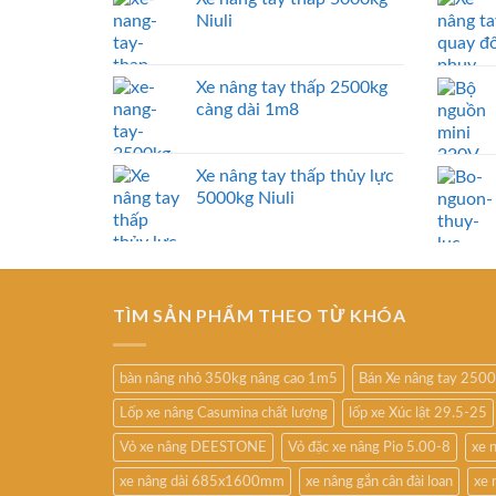
Niuli
Xe nâng tay thấp 2500kg
càng dài 1m8
Xe nâng tay thấp thủy lực
5000kg Niuli
TÌM SẢN PHẨM THEO TỪ KHÓA
bàn nâng nhỏ 350kg nâng cao 1m5
Bán Xe nâng tay 250
Lốp xe nâng Casumina chất lượng
lốp xe Xúc lật 29.5-25
Vỏ xe nâng DEESTONE
Vỏ đặc xe nâng Pio 5.00-8
xe 
xe nâng dài 685x1600mm
xe nâng gắn cân đài loan
xe 