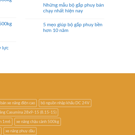
Những mẫu bộ gắp phuy bán
chạy nhất hiện nay
2500kg
5 mẹo giúp bộ gắp phuy bền
hơn 10 năm
 lực
bán xe nâng điện cao
bộ nguồn nhập khẩu DC 24V
nâng Casumina 28x9-15 (8.15-15)
ấn 1m6
xe nâng chậu cảnh 500kg
xe nâng phuy dầu