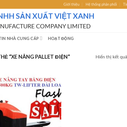
Giới thiệu
Hệ thống phân phối
Ti
NHH SẢN XUẤT VIỆT XANH
ANUFACTURE COMPANY LIMITED
IN NHÀ CUNG CẤP
HOẠT ĐỘNG
Ẻ “XE NÂNG PALLET ĐIỆN”
Hiển thị kết qu