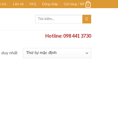
0
₫
n tức
Liên hệ
FAQ
Đăng nhập
Giỏ hàng /
0
Tìm
kiếm:
Hotline: 098 441 3730
ả duy nhất