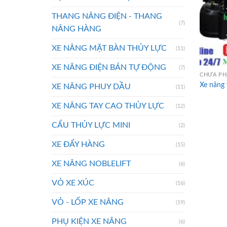
THANG NÂNG ĐIỆN - THANG
(7)
NÂNG HÀNG
XE NÂNG MẶT BÀN THỦY LỰC
(11)
XE NÂNG ĐIỆN BÁN TỰ ĐỘNG
(7)
CHƯA PH
Xe nâng
XE NÂNG PHUY DẦU
(11)
XE NÂNG TAY CAO THỦY LỰC
(12)
CẨU THỦY LỰC MINI
(2)
XE ĐẨY HÀNG
(15)
XE NÂNG NOBLELIFT
(6)
VỎ XE XÚC
(16)
VỎ - LỐP XE NÂNG
(19)
PHỤ KIỆN XE NÂNG
(6)