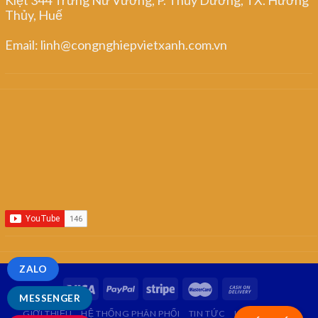
Thủy, Huế
Email: linh@congnghiepvietxanh.com.vn
ZALO
MESSENGER
GIỚI THIỆU
HỆ THỐNG PHÂN PHỐI
TIN TỨC
LIÊN HỆ
FAQ