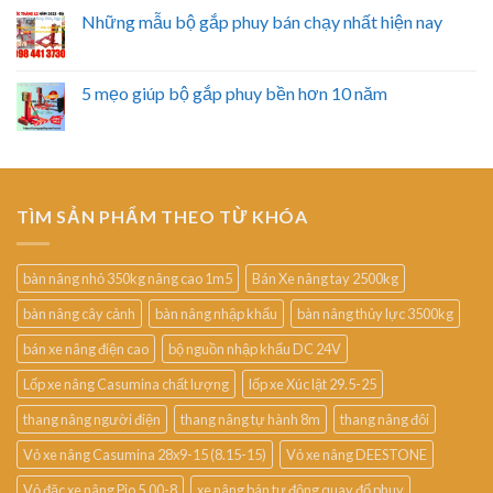
Những mẫu bộ gắp phuy bán chạy nhất hiện nay
5 mẹo giúp bộ gắp phuy bền hơn 10 năm
TÌM SẢN PHẨM THEO TỪ KHÓA
bàn nâng nhỏ 350kg nâng cao 1m5
Bán Xe nâng tay 2500kg
bàn nâng cây cảnh
bàn nâng nhập khẩu
bàn nâng thủy lực 3500kg
bán xe nâng điện cao
bộ nguồn nhập khẩu DC 24V
Lốp xe nâng Casumina chất lượng
lốp xe Xúc lật 29.5-25
thang nâng người điện
thang nâng tự hành 8m
thang nâng đôi
Vỏ xe nâng Casumina 28x9-15 (8.15-15)
Vỏ xe nâng DEESTONE
Vỏ đặc xe nâng Pio 5.00-8
xe nâng bán tự động quay đổ phuy