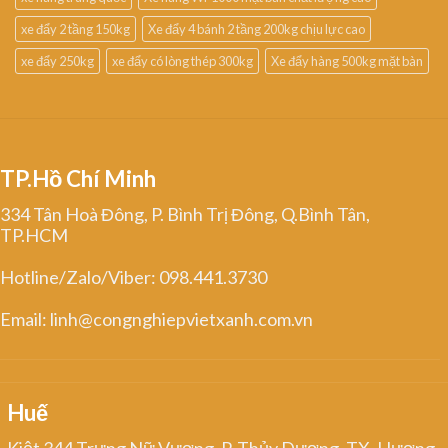
xe đẩy 2 tầng 150kg
Xe đẩy 4 bánh 2 tầng 200kg chịu lực cao
xe đẩy 250kg
xe đẩy có lòng thép 300kg
Xe đẩy hàng 500kg mặt bàn
TP.Hồ Chí Minh
334 Tân Hoà Đông, P. Bình Trị Đông, Q.Bình Tân,
TP.HCM
Hotline/Zalo/Viber: 098.441.3730
Email: linh@congnghiepvietxanh.com.vn
Huế
Kiệt 344 Trưng Nữ Vương, P. Thủy Dương, TX. Hương