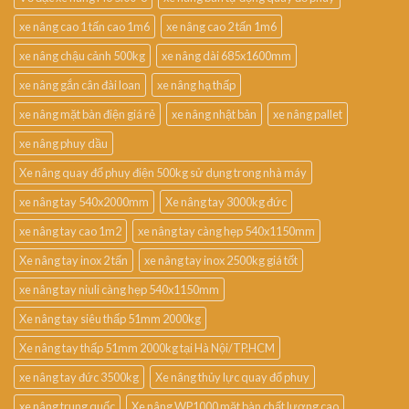
xe nâng cao 1 tấn cao 1m6
xe nâng cao 2 tấn 1m6
xe nâng chậu cảnh 500kg
xe nâng dài 685x1600mm
xe nâng gắn cân đài loan
xe nâng hạ thấp
xe nâng mặt bàn điện giá rẻ
xe nâng nhật bản
xe nâng pallet
xe nâng phuy dầu
Xe nâng quay đổ phuy điện 500kg sử dụng trong nhà máy
xe nâng tay 540x2000mm
Xe nâng tay 3000kg đức
xe nâng tay cao 1m2
xe nâng tay càng hẹp 540x1150mm
Xe nâng tay inox 2 tấn
xe nâng tay inox 2500kg giá tốt
xe nâng tay niuli càng hẹp 540x1150mm
Xe nâng tay siêu thấp 51mm 2000kg
Xe nâng tay thấp 51mm 2000kg tại Hà Nội/TP.HCM
xe nâng tay đức 3500kg
Xe nâng thủy lực quay đổ phuy
xe nâng trung quốc
Xe nâng WP1000 mặt bàn chất lượng cao