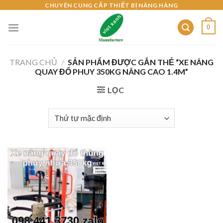
Skip
CHUYÊN CUNG CẤP THIẾT BỊ NÂNG HÀNG
to
0
content
TRANG CHỦ
/
SẢN PHẨM ĐƯỢC GẮN THẺ “XE NÂNG
QUAY ĐỔ PHUY 350KG NÂNG CAO 1.4M”
LỌC