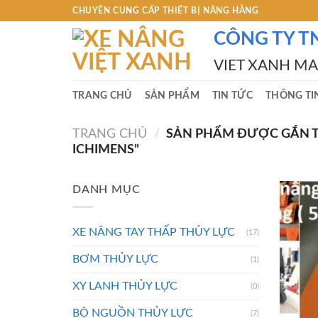
Skip
CHUYÊN CUNG CẤP THIẾT BỊ NÂNG HÀNG
to
CÔNG TY T
content
VIET XANH M
TRANG CHỦ
SẢN PHẨM
TIN TỨC
THÔNG TI
TRANG CHỦ
/
SẢN PHẨM ĐƯỢC GẮN TH
ICHIMENS”
DANH MỤC
XE NÂNG TAY THẤP THỦY LỰC
(17)
BƠM THỦY LỰC
(1)
XY LANH THỦY LỰC
(0)
BỘ NGUỒN THỦY LỰC
(7)