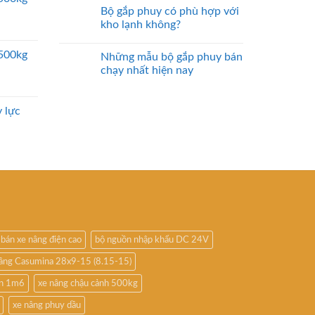
Bộ gắp phuy có phù hợp với
kho lạnh không?
2500kg
Những mẫu bộ gắp phuy bán
chạy nhất hiện nay
 lực
bán xe nâng điện cao
bộ nguồn nhập khẩu DC 24V
nâng Casumina 28x9-15 (8.15-15)
ấn 1m6
xe nâng chậu cảnh 500kg
xe nâng phuy dầu