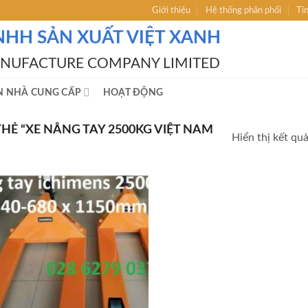
Giới thiệu
Hệ thống phân phối
Ti
NHH SẢN XUẤT VIỆT XANH
ANUFACTURE COMPANY LIMITED
N NHÀ CUNG CẤP
HOẠT ĐỘNG
Ẻ “XE NÂNG TAY 2500KG VIỆT NAM
Hiển thị kết qu