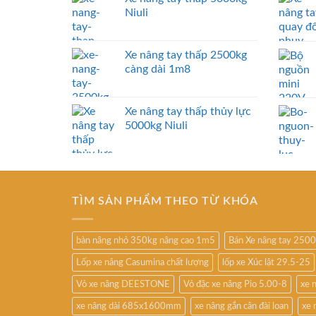
Niuli
Xe nâng tay thấp 2500kg
càng dài 1m8
Xe nâng tay thấp thủy lực
5000kg Niuli
TÌM SẢN PHẨM THEO TỪ KHÓA
bàn nâng nhỏ 350kg nâng cao 1m5
Bán Xe nâng tay 250
Lốp xe nâng Casumina chất lượng
lốp xe Xúc lật 29.5-25
Vỏ xe nâng DEESTONE
Vỏ đặc xe nâng Pio 5.00-8
xe 
xe nâng dài 685x1600mm
xe nâng gắn cân đài loan
xe 