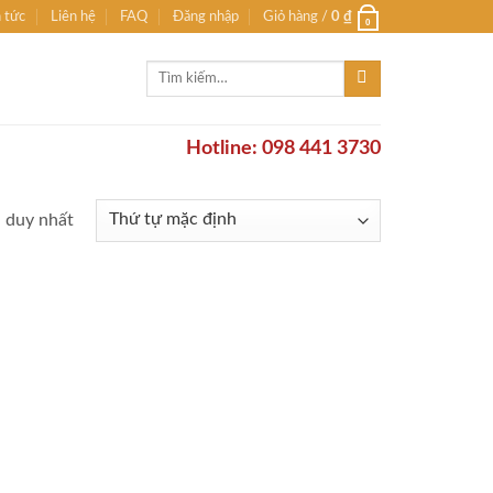
n tức
Liên hệ
FAQ
Đăng nhập
Giỏ hàng /
0
₫
0
Tìm
kiếm:
Hotline: 098 441 3730
ả duy nhất