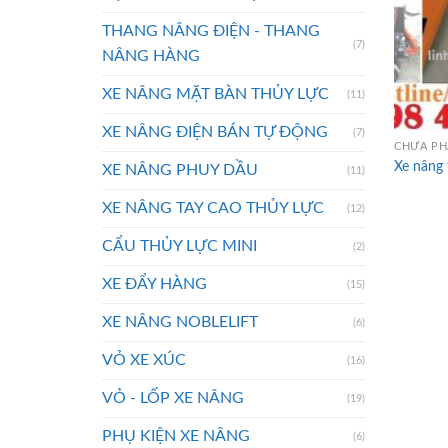
THANG NÂNG ĐIỆN - THANG
(7)
NÂNG HÀNG
XE NÂNG MẶT BÀN THỦY LỰC
(11)
XE NÂNG ĐIỆN BÁN TỰ ĐỘNG
(7)
CHƯA PH
Xe nâng
XE NÂNG PHUY DẦU
(11)
XE NÂNG TAY CAO THỦY LỰC
(12)
CẨU THỦY LỰC MINI
(2)
XE ĐẨY HÀNG
(15)
XE NÂNG NOBLELIFT
(6)
VỎ XE XÚC
(16)
VỎ - LỐP XE NÂNG
(19)
PHỤ KIỆN XE NÂNG
(6)