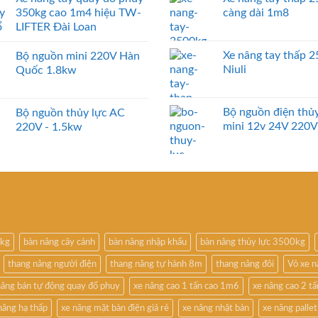
350kg cao 1m4 hiệu TW-
càng dài 1m8
LIFTER Đài Loan
Xe nâng tay thấp 
Bộ nguồn mini 220V Hàn
Niuli
Quốc 1.8kw
Bộ nguồn điện thủy
Bộ nguồn thủy lực AC
mini 12v 24V 220V
220V - 1.5kw
0kg
bàn nâng cây cảnh
bàn nâng nhập khẩu
bàn nâng thủy lực 3500kg
thang nâng người điện
thang nâng tự hành 8m
thang nâng đôi
Vỏ xe 
nâng bán tự động quay đổ phuy
xe nâng cao 1 tấn cao 1m6
xe nâng cao 2 t
nâng hạ thấp
xe nâng mặt bàn điện giá rẻ
xe nâng nhật bản
xe nâng pallet