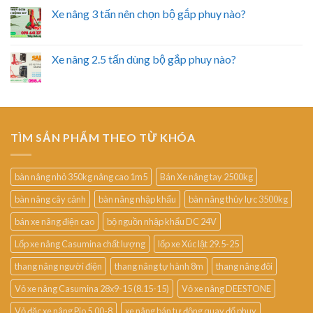
Xe nâng 3 tấn nên chọn bộ gắp phuy nào?
Xe nâng 2.5 tấn dùng bộ gắp phuy nào?
TÌM SẢN PHẨM THEO TỪ KHÓA
bàn nâng nhỏ 350kg nâng cao 1m5
Bán Xe nâng tay 2500kg
bàn nâng cây cảnh
bàn nâng nhập khẩu
bàn nâng thủy lực 3500kg
bán xe nâng điện cao
bộ nguồn nhập khẩu DC 24V
Lốp xe nâng Casumina chất lượng
lốp xe Xúc lật 29.5-25
thang nâng người điện
thang nâng tự hành 8m
thang nâng đôi
Vỏ xe nâng Casumina 28x9-15 (8.15-15)
Vỏ xe nâng DEESTONE
Vỏ đặc xe nâng Pio 5.00-8
xe nâng bán tự động quay đổ phuy