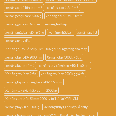
xe nâng cao 1 tấn cao 1m6
xe nâng cao 2 tấn 1m6
xe nâng chậu cảnh 500kg
xe nâng dài 685x1600mm
xe nâng gắn cân đài loan
xe nâng hạ thấp
xe nâng mặt bàn điện giá rẻ
xe nâng nhật bản
xe nâng pallet
xe nâng phuy dầu
Xe nâng quay đổ phuy điện 500kg sử dụng trong nhà máy
xe nâng tay 540x2000mm
Xe nâng tay 3000kg đức
xe nâng tay cao 1m2
xe nâng tay càng hẹp 540x1150mm
Xe nâng tay inox 2 tấn
xe nâng tay inox 2500kg giá tốt
xe nâng tay niuli càng hẹp 540x1150mm
Xe nâng tay siêu thấp 51mm 2000kg
Xe nâng tay thấp 51mm 2000kg tại Hà Nội/TP.HCM
xe nâng tay đức 3500kg
Xe nâng thủy lực quay đổ phuy
xe nâng trung quốc
Xe nâng WP1000 mặt bàn chất lượng cao