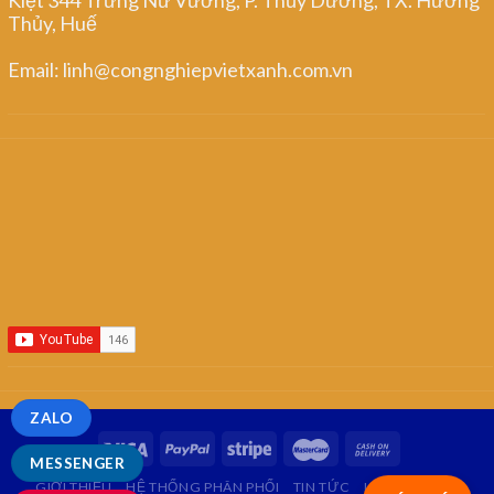
Thủy, Huế
Email: linh@congnghiepvietxanh.com.vn
ZALO
MESSENGER
GIỚI THIỆU
HỆ THỐNG PHÂN PHỐI
TIN TỨC
LIÊN HỆ
FAQ