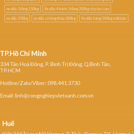
xe đẩy 2 tầng 150kg
Xe đẩy 4 bánh 2 tầng 200kg chịu lực cao
xe đẩy 250kg
xe đẩy có lòng thép 300kg
Xe đẩy hàng 500kg mặt bàn
TP.Hồ Chí Minh
334 Tân Hoà Đông, P. Bình Trị Đông, Q.Bình Tân,
TP.HCM
Hotline/Zalo/Viber: 098.441.3730
Email: linh@congnghiepvietxanh.com.vn
Huế
Kiệt 344 Trưng Nữ Vương, P. Thủy Dương, TX. Hương