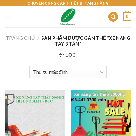
Skip
CHUYÊN CUNG CẤP THIẾT BỊ NÂNG HÀNG
to
0
content
TRANG CHỦ
/
SẢN PHẨM ĐƯỢC GẮN THẺ “XE NÂNG
TAY 3 TẤN”
LỌC