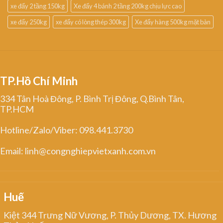
xe đẩy 2 tầng 150kg
Xe đẩy 4 bánh 2 tầng 200kg chịu lực cao
xe đẩy 250kg
xe đẩy có lòng thép 300kg
Xe đẩy hàng 500kg mặt bàn
TP.Hồ Chí Minh
334 Tân Hoà Đông, P. Bình Trị Đông, Q.Bình Tân,
TP.HCM
Hotline/Zalo/Viber: 098.441.3730
Email: linh@congnghiepvietxanh.com.vn
Huế
Kiệt 344 Trưng Nữ Vương, P. Thủy Dương, TX. Hương