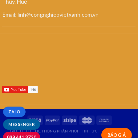
Thủy, Huế
Email: linh@congnghiepvietxanh.com.vn
ZALO
MESSENGER
GIỚI THIỆU
HỆ THỐNG PHÂN PHỐI
TIN TỨC
LIÊN HỆ
FAQ
BÁO GIÁ
098.441.3730