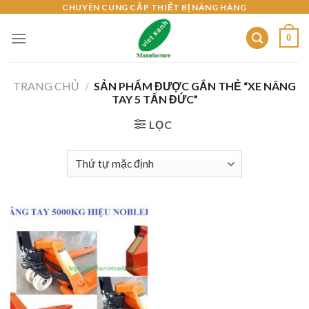
Skip
CHUYÊN CUNG CẤP THIẾT BỊ NÂNG HÀNG
to
0
content
TRANG CHỦ
/
SẢN PHẨM ĐƯỢC GẮN THẺ “XE NÂNG
TAY 5 TẤN ĐỨC”
LỌC