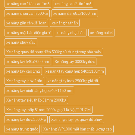
xe nâng cao 1 tấn cao 1m6
xe nâng cao 2 tấn 1m6
xe nâng chậu cảnh 500kg
xe nâng dài 685x1600mm
xe nâng gắn cân đài loan
xe nâng hạ thấp
xe nâng mặt bàn điện giá rẻ
xe nâng nhật bản
xe nâng pallet
xe nâng phuy dầu
Xe nâng quay đổ phuy điện 500kg sử dụng trong nhà máy
xe nâng tay 540x2000mm
Xe nâng tay 3000kg đức
xe nâng tay cao 1m2
xe nâng tay càng hẹp 540x1150mm
Xe nâng tay inox 2 tấn
xe nâng tay inox 2500kg giá tốt
xe nâng tay niuli càng hẹp 540x1150mm
Xe nâng tay siêu thấp 51mm 2000kg
Xe nâng tay thấp 51mm 2000kg tại Hà Nội/TP.HCM
xe nâng tay đức 3500kg
Xe nâng thủy lực quay đổ phuy
xe nâng trung quốc
Xe nâng WP1000 mặt bàn chất lượng cao