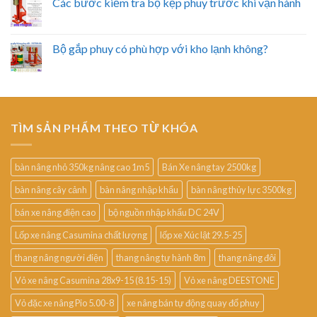
Các bước kiểm tra bộ kẹp phuy trước khi vận hành
Bộ gắp phuy có phù hợp với kho lạnh không?
TÌM SẢN PHẨM THEO TỪ KHÓA
bàn nâng nhỏ 350kg nâng cao 1m5
Bán Xe nâng tay 2500kg
bàn nâng cây cảnh
bàn nâng nhập khẩu
bàn nâng thủy lực 3500kg
bán xe nâng điện cao
bộ nguồn nhập khẩu DC 24V
Lốp xe nâng Casumina chất lượng
lốp xe Xúc lật 29.5-25
thang nâng người điện
thang nâng tự hành 8m
thang nâng đôi
Vỏ xe nâng Casumina 28x9-15 (8.15-15)
Vỏ xe nâng DEESTONE
Vỏ đặc xe nâng Pio 5.00-8
xe nâng bán tự động quay đổ phuy