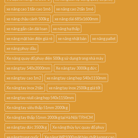
xe nâng cao 1 tấn cao 1m6
xe nâng cao 2 tấn 1m6
xe nâng chậu cảnh 500kg
xe nâng dài 685x1600mm
xe nâng gắn cân đài loan
xe nâng hạ thấp
xe nâng mặt bàn điện giá rẻ
xe nâng nhật bản
xe nâng pallet
xe nâng phuy dầu
Xe nâng quay đổ phuy điện 500kg sử dụng trong nhà máy
xe nâng tay 540x2000mm
Xe nâng tay 3000kg đức
xe nâng tay cao 1m2
xe nâng tay càng hẹp 540x1150mm
Xe nâng tay inox 2 tấn
xe nâng tay inox 2500kg giá tốt
xe nâng tay niuli càng hẹp 540x1150mm
Xe nâng tay siêu thấp 51mm 2000kg
Xe nâng tay thấp 51mm 2000kg tại Hà Nội/TP.HCM
xe nâng tay đức 3500kg
Xe nâng thủy lực quay đổ phuy
xe nâng trung quốc
Xe nâng WP1000 mặt bàn chất lượng cao