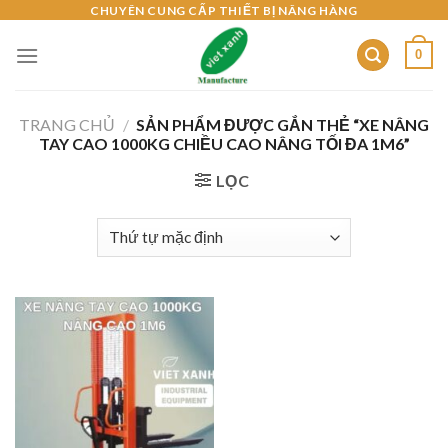
Skip
CHUYÊN CUNG CẤP THIẾT BỊ NÂNG HÀNG
to
0
content
TRANG CHỦ
/
SẢN PHẨM ĐƯỢC GẮN THẺ “XE NÂNG
TAY CAO 1000KG CHIỀU CAO NÂNG TỐI ĐA 1M6”
LỌC