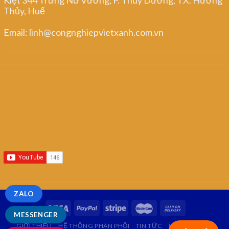
Thủy, Huế
Email: linh@congnghiepvietxanh.com.vn
ZALO
MESSENGER
GIỚI THIỆU
HỆ THỐNG PHÂN PHỐI
TIN TỨC
LIÊN HỆ
FAQ