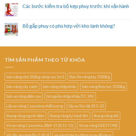
Các bước kiểm tra bộ kẹp phuy trước khi vận hành
Bộ gắp phuy có phù hợp với kho lạnh không?
TÌM SẢN PHẨM THEO TỪ KHÓA
bàn nâng nhỏ 350kg nâng cao 1m5
Bán Xe nâng tay 2500kg
bàn nâng cây cảnh
bàn nâng nhập khẩu
bàn nâng thủy lực 3500kg
bán xe nâng điện cao
bộ nguồn nhập khẩu DC 24V
Lốp xe nâng Casumina chất lượng
lốp xe Xúc lật 29.5-25
thang nâng người điện
thang nâng tự hành 8m
thang nâng đôi
Vỏ xe nâng Casumina 28x9-15 (8.15-15)
Vỏ xe nâng DEESTONE
Vỏ đặc xe nâng Pio 5.00-8
xe nâng bán tự động quay đổ phuy