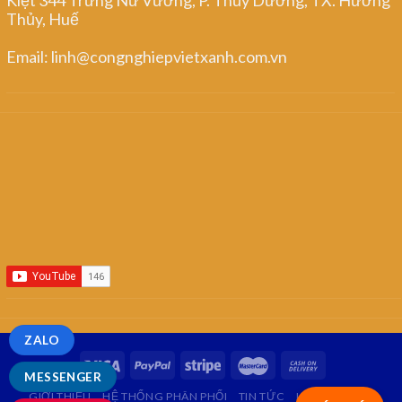
Thủy, Huế
Email: linh@congnghiepvietxanh.com.vn
ZALO
MESSENGER
GIỚI THIỆU
HỆ THỐNG PHÂN PHỐI
TIN TỨC
LIÊN HỆ
FAQ