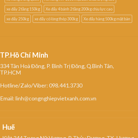
xe đẩy 2 tầng 150kg
Xe đẩy 4 bánh 2 tầng 200kg chịu lực cao
xe đẩy 250kg
xe đẩy có lòng thép 300kg
Xe đẩy hàng 500kg mặt bàn
TP.Hồ Chí Minh
334 Tân Hoà Đông, P. Bình Trị Đông, Q.Bình Tân,
TP.HCM
Hotline/Zalo/Viber: 098.441.3730
Email: linh@congnghiepvietxanh.com.vn
Huế
Kiệt 344 Trưng Nữ Vương, P. Thủy Dương, TX. Hương