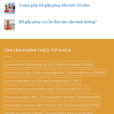
5 mẹo giúp bộ gắp phuy bền hơn 10 năm
Bộ gắp phuy có cần đào tạo vận hành không?
TÌM SẢN PHẨM THEO TỪ KHÓA
bàn nâng nhỏ 350kg nâng cao 1m5
Bán Xe nâng tay 2500kg
bàn nâng cây cảnh
bàn nâng nhập khẩu
bàn nâng thủy lực 3500kg
bán xe nâng điện cao
bộ nguồn nhập khẩu DC 24V
Lốp xe nâng Casumina chất lượng
lốp xe Xúc lật 29.5-25
thang nâng người điện
thang nâng tự hành 8m
thang nâng đôi
Vỏ xe nâng Casumina 28x9-15 (8.15-15)
Vỏ xe nâng DEESTONE
Vỏ đặc xe nâng Pio 5.00-8
xe nâng bán tự động quay đổ phuy