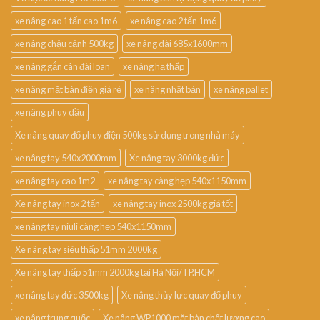
xe nâng cao 1 tấn cao 1m6
xe nâng cao 2 tấn 1m6
xe nâng chậu cảnh 500kg
xe nâng dài 685x1600mm
xe nâng gắn cân đài loan
xe nâng hạ thấp
xe nâng mặt bàn điện giá rẻ
xe nâng nhật bản
xe nâng pallet
xe nâng phuy dầu
Xe nâng quay đổ phuy điện 500kg sử dụng trong nhà máy
xe nâng tay 540x2000mm
Xe nâng tay 3000kg đức
xe nâng tay cao 1m2
xe nâng tay càng hẹp 540x1150mm
Xe nâng tay inox 2 tấn
xe nâng tay inox 2500kg giá tốt
xe nâng tay niuli càng hẹp 540x1150mm
Xe nâng tay siêu thấp 51mm 2000kg
Xe nâng tay thấp 51mm 2000kg tại Hà Nội/TP.HCM
xe nâng tay đức 3500kg
Xe nâng thủy lực quay đổ phuy
xe nâng trung quốc
Xe nâng WP1000 mặt bàn chất lượng cao