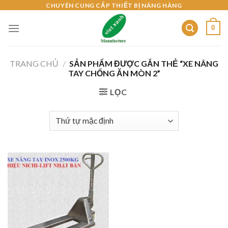
Skip
CHUYÊN CUNG CẤP THIẾT BỊ NÂNG HÀNG
to
0
content
TRANG CHỦ
/
SẢN PHẨM ĐƯỢC GẮN THẺ “XE NÂNG
TAY CHỐNG ĂN MÒN 2”
LỌC