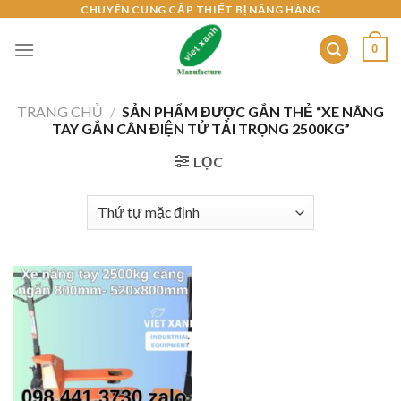
Skip
CHUYÊN CUNG CẤP THIẾT BỊ NÂNG HÀNG
to
0
content
TRANG CHỦ
/
SẢN PHẨM ĐƯỢC GẮN THẺ “XE NÂNG
TAY GẮN CÂN ĐIỆN TỬ TẢI TRỌNG 2500KG”
LỌC