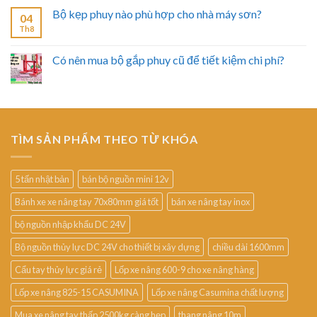
Bộ kẹp phuy nào phù hợp cho nhà máy sơn?
04
Th8
Có nên mua bộ gắp phuy cũ để tiết kiệm chi phí?
TÌM SẢN PHẨM THEO TỪ KHÓA
5 tấn nhật bản
bán bộ nguồn mini 12v
Bánh xe xe nâng tay 70x80mm giá tốt
bán xe nâng tay inox
bộ nguồn nhập khẩu DC 24V
Bộ nguồn thủy lực DC 24V cho thiết bị xây dựng
chiều dài 1600mm
Cẩu tay thủy lực giá rẻ
Lốp xe nâng 600-9 cho xe nâng hàng
Lốp xe nâng 825-15 CASUMINA
Lốp xe nâng Casumina chất lượng
Mua xe nâng tay thấp 2500kg càng hẹp
thang nâng 10m