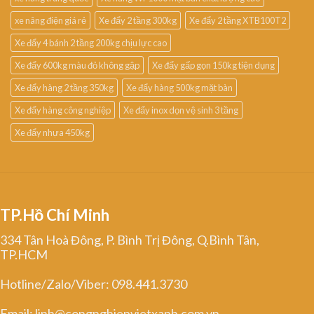
xe nâng điện giá rẻ
Xe đẩy 2 tầng 300kg
Xe đẩy 2 tầng XTB100T2
Xe đẩy 4 bánh 2 tầng 200kg chịu lực cao
Xe đẩy 600kg màu đỏ không gập
Xe đẩy gấp gọn 150kg tiện dụng
Xe đẩy hàng 2 tầng 350kg
Xe đẩy hàng 500kg mặt bàn
Xe đẩy hàng công nghiệp
Xe đẩy inox dọn vệ sinh 3 tầng
Xe đẩy nhựa 450kg
TP.Hồ Chí Minh
334 Tân Hoà Đông, P. Bình Trị Đông, Q.Bình Tân,
TP.HCM
Hotline/Zalo/Viber: 098.441.3730
Email: linh@congnghiepvietxanh.com.vn