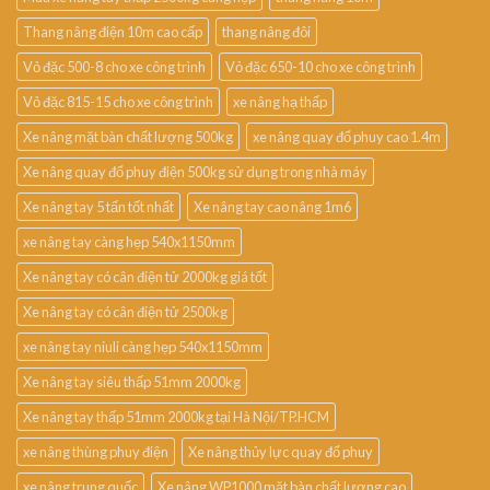
Thang nâng điện 10m cao cấp
thang nâng đôi
Vỏ đặc 500-8 cho xe công trình
Vỏ đặc 650-10 cho xe công trình
Vỏ đặc 815-15 cho xe công trình
xe nâng hạ thấp
Xe nâng mặt bàn chất lượng 500kg
xe nâng quay đổ phuy cao 1.4m
Xe nâng quay đổ phuy điện 500kg sử dụng trong nhà máy
Xe nâng tay 5 tấn tốt nhất
Xe nâng tay cao nâng 1m6
xe nâng tay càng hẹp 540x1150mm
Xe nâng tay có cân điện tử 2000kg giá tốt
Xe nâng tay có cân điện tử 2500kg
xe nâng tay niuli càng hẹp 540x1150mm
Xe nâng tay siêu thấp 51mm 2000kg
Xe nâng tay thấp 51mm 2000kg tại Hà Nội/TP.HCM
xe nâng thùng phuy điện
Xe nâng thủy lực quay đổ phuy
xe nâng trung quốc
Xe nâng WP1000 mặt bàn chất lượng cao