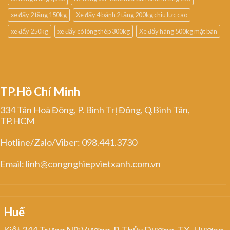
xe đẩy 2 tầng 150kg
Xe đẩy 4 bánh 2 tầng 200kg chịu lực cao
xe đẩy 250kg
xe đẩy có lòng thép 300kg
Xe đẩy hàng 500kg mặt bàn
TP.Hồ Chí Minh
334 Tân Hoà Đông, P. Bình Trị Đông, Q.Bình Tân,
TP.HCM
Hotline/Zalo/Viber: 098.441.3730
Email: linh@congnghiepvietxanh.com.vn
Huế
Kiệt 344 Trưng Nữ Vương, P. Thủy Dương, TX. Hương