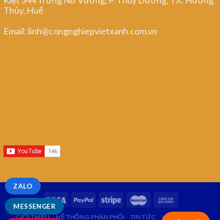
Thủy, Huế
Email: linh@congnghiepvietxanh.com.vn
ZALO
MESSENGER
GIỚI THIỆU
HỆ THỐNG PHÂN PHỐI
TIN TỨC
LIÊN HỆ
FAQ