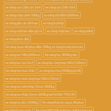
xe nâng cao 1 tấn cao 1m6
xe nâng cao 2 tấn 1m6
xe nâng chậu cảnh 500kg
xe nâng dài 685x1600mm
xe nâng gắn cân đài loan
xe nâng hạ thấp
xe nâng mặt bàn điện giá rẻ
xe nâng nhật bản
xe nâng pallet
xe nâng phuy dầu
Xe nâng quay đổ phuy điện 500kg sử dụng trong nhà máy
xe nâng tay 540x2000mm
Xe nâng tay 3000kg đức
xe nâng tay cao 1m2
xe nâng tay càng hẹp 540x1150mm
Xe nâng tay inox 2 tấn
xe nâng tay inox 2500kg giá tốt
xe nâng tay niuli càng hẹp 540x1150mm
Xe nâng tay siêu thấp 51mm 2000kg
Xe nâng tay thấp 51mm 2000kg tại Hà Nội/TP.HCM
xe nâng tay đức 3500kg
Xe nâng thủy lực quay đổ phuy
xe nâng trung quốc
Xe nâng WP1000 mặt bàn chất lượng cao