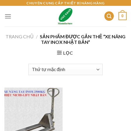
Skip
CHUYÊN CUNG CẤP THIẾT BỊ NÂNG HÀNG
to
0
content
TRANG CHỦ
/
SẢN PHẨM ĐƯỢC GẮN THẺ “XE NÂNG
TAY INOX NHẬT BẢN”
LỌC