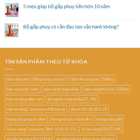
5 mẹo giúp bộ gắp phuy bền hơn 10 năm
Bộ gắp phuy có cần đào tạo vận hành không?
TÌM SẢN PHẨM THEO TỪ KHÓA
bàn nâng nhỏ 350kg nâng cao 1m5
Bán Xe nâng tay 2500kg
bàn nâng cây cảnh
bàn nâng nhập khẩu
bàn nâng thủy lực 3500kg
bán xe nâng điện cao
bộ nguồn nhập khẩu DC 24V
Lốp xe nâng Casumina chất lượng
lốp xe Xúc lật 29.5-25
thang nâng người điện
thang nâng tự hành 8m
thang nâng đôi
Vỏ xe nâng Casumina 28x9-15 (8.15-15)
Vỏ xe nâng DEESTONE
Vỏ đặc xe nâng Pio 5.00-8
xe nâng bán tự động quay đổ phuy