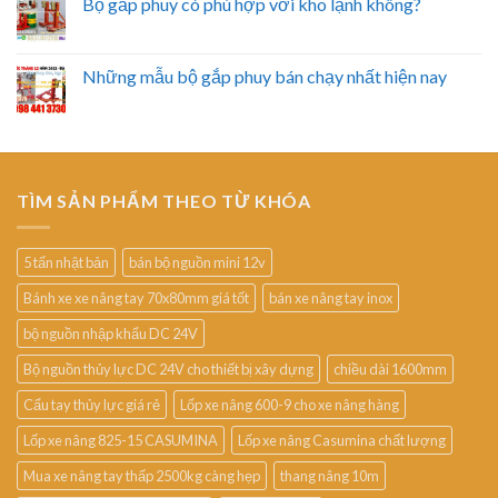
Bộ gắp phuy có phù hợp với kho lạnh không?
Những mẫu bộ gắp phuy bán chạy nhất hiện nay
TÌM SẢN PHẨM THEO TỪ KHÓA
5 tấn nhật bản
bán bộ nguồn mini 12v
Bánh xe xe nâng tay 70x80mm giá tốt
bán xe nâng tay inox
bộ nguồn nhập khẩu DC 24V
Bộ nguồn thủy lực DC 24V cho thiết bị xây dựng
chiều dài 1600mm
Cẩu tay thủy lực giá rẻ
Lốp xe nâng 600-9 cho xe nâng hàng
Lốp xe nâng 825-15 CASUMINA
Lốp xe nâng Casumina chất lượng
Mua xe nâng tay thấp 2500kg càng hẹp
thang nâng 10m