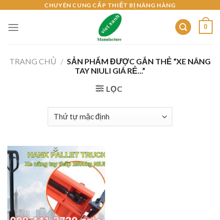
Skip
CHUYÊN CUNG CẤP THIẾT BỊ NÂNG HÀNG
to
0
content
TRANG CHỦ
/
SẢN PHẨM ĐƯỢC GẮN THẺ “XE NÂNG
TAY NIULI GIÁ RẺ...”
LỌC