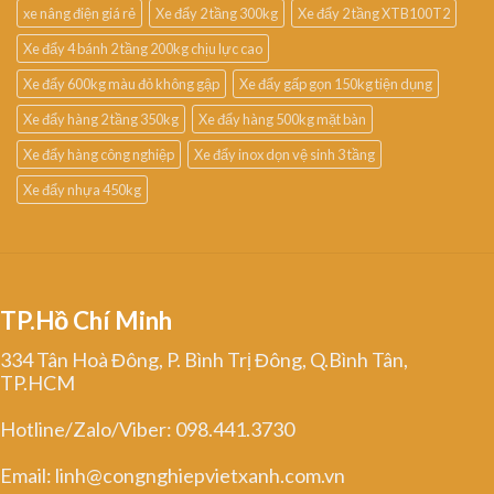
xe nâng điện giá rẻ
Xe đẩy 2 tầng 300kg
Xe đẩy 2 tầng XTB100T2
Xe đẩy 4 bánh 2 tầng 200kg chịu lực cao
Xe đẩy 600kg màu đỏ không gập
Xe đẩy gấp gọn 150kg tiện dụng
Xe đẩy hàng 2 tầng 350kg
Xe đẩy hàng 500kg mặt bàn
Xe đẩy hàng công nghiệp
Xe đẩy inox dọn vệ sinh 3 tầng
Xe đẩy nhựa 450kg
TP.Hồ Chí Minh
334 Tân Hoà Đông, P. Bình Trị Đông, Q.Bình Tân,
TP.HCM
Hotline/Zalo/Viber: 098.441.3730
Email: linh@congnghiepvietxanh.com.vn